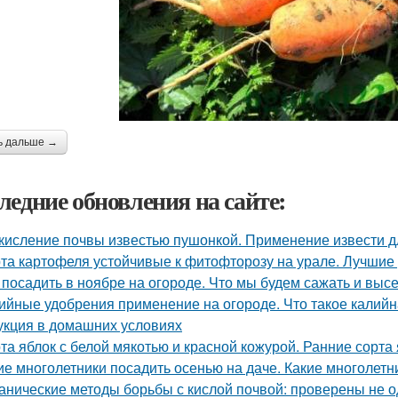
ь дальше →
ледние обновления на сайте:
кисление почвы известью пушонкой. Применение извести д
та картофеля устойчивые к фитофторозу на урале. Лучшие
 посадить в ноябре на огороде. Что мы будем сажать и вы
ийные удобрения применение на огороде. Что такое калийн
укция в домашних условиях
та яблок с белой мякотью и красной кожурой. Ранние сорта
ие многолетники посадить осенью на даче. Какие многолетн
анические методы борьбы с кислой почвой: проверены не 