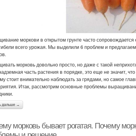
ивание моркови в открытом грунте часто сопровождается 
гибели всего урожая. Мы выделили 6 проблем и предлагае
ов.
ивать морковь довольно просто, но даже с такой неприхотл
надземная часть растения в порядке, это еще не значит, чт
му стоит внимательно наблюдать за грядами, но самое гла
риятия. Итак, рассмотрим основные проблемы выращивани
дники.
ь дальше →
ему морковь бывает рогатая. Почему морк
блемы и решение