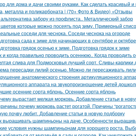
ор для дома и дачи своими руками. Как сделать красивый и 
а, металла и поликарбоната | (70+ Фото & Видео) +Отзывы
 альтернатива забору из профлиста.. Металлический забор
 цветов которые можно посеять под зиму. Примерный списо
еальные соседи для чеснока. Соседи чеснока на огороде
дготовка сада к зиме для начинающих в сентябре и октябре
дготовка грядок осенью к зиме. Подготовка грядок к зиме
к и когда правильно проводить осеннюю.. Когда проводить 
лтая слива для Подмосковья лучший сорт. Сливы-карлики
ема пересадки лилий осенью. Можно ли пересаживать лили
рушение анатомического строения артикуляционного аппар
уляционного аппарата на звукопроизношение детей дошкол
чшие осенние сорта яблонь. Осенние сорта яблонь
чему вырастает мелкая морковь. Добавление статьи в нов
причины почему морковь растет рогатой. Причины “рогатост
кую почву любит. Добавление статьи в новую подборку
к выращивать шампиньоны на даче. Особенности выращив
кие условия нужны шампиньонам для хорошего роста. Вы
к избавиться от муравьёв в саду и огороде. Как уничтожить