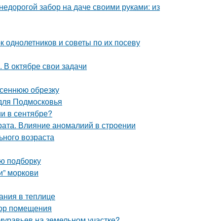
недорогой забор на даче своими руками: из
к однолетников и советы по их посеву
. В октябре свои задачи
осеннюю обрезку
 для Подмосковья
и в сентябре?
ата. Влияние аномалиий в строении
ьного возраста
ую подборку
и” моркови
ания в теплице
бор помещения
 муравьев на земельном участке?