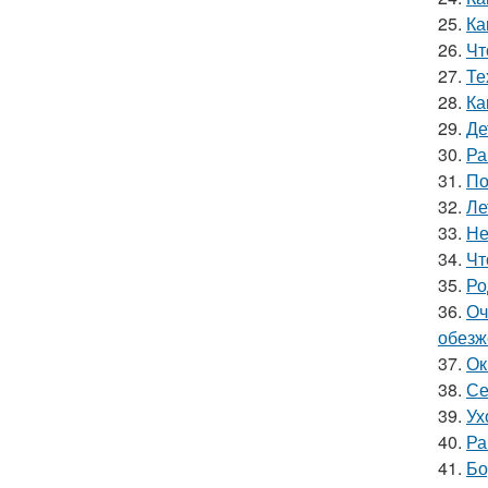
25.
Ка
26.
Чт
27.
Те
28.
Ка
29.
Де
30.
Ра
31.
По
32.
Ле
33.
Не
34.
Чт
35.
Ро
36.
Оч
обезж
37.
Ок
38.
Се
39.
Ух
40.
Ра
41.
Бо