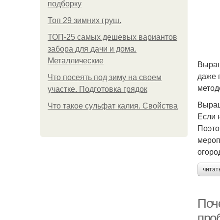
подборку
Топ 29 зимних груш.
ТОП-25 самых дешевых вариантов
забора для дачи и дома.
Металлические
Выращ
даже 
Что посеять под зиму на своем
метод
участке. Подготовка грядок
Выращ
Что такое сульфат калия. Свойства
Если 
Поэто
мероп
огоро
читат
Поч
про