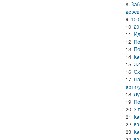
8.
Заб
дерев
9.
100
10.
20
11.
Ид
12.
По
13.
По
14.
Ка
15.
Же
16.
Сх
17.
На
артик
18.
Лу
19.
По
20.
3 
21.
Ка
22.
Ка
23.
Ка
24.
Ка