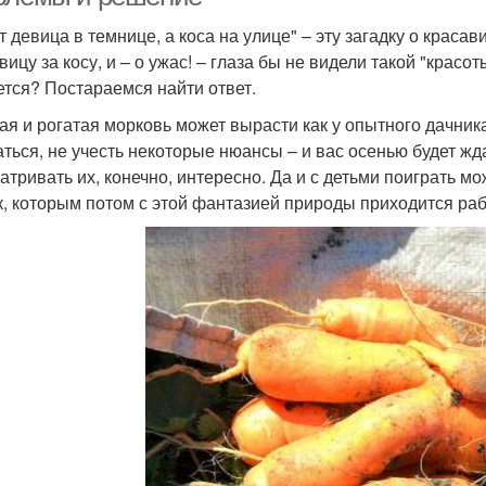
т девица в темнице, а коса на улице" – эту загадку о краса
вицу за косу, и – о ужас! – глаза бы не видели такой "красо
ется? Постараемся найти ответ.
ая и рогатая морковь может вырасти как у опытного дачник
аться, не учесть некоторые нюансы – и вас осенью будет 
атривать их, конечно, интересно. Да и с детьми поиграть мо
к, которым потом с этой фантазией природы приходится рабо