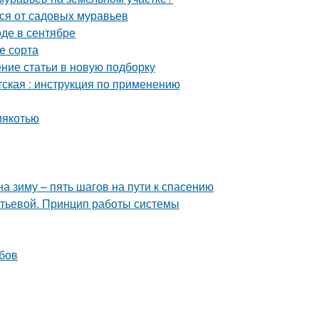
ься от садовых муравьев
оде в сентябре
е сорта
ение статьи в новую подборку
тская : инструкция по применению
мякотью
а зиму – пять шагов на пути к спасению
итьевой. Принцип работы системы
убов