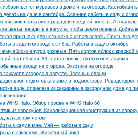
к избавиться от муравьев в доме и на огороде. Как избавит
о делать на даче в сентябре. Осенние работы в саду и огор
хнические сорта винограда для средней полосы. Актуальны
кие цветы посадить в августе, чтобы цвели осенью. Добавл
тская присыпка для чего можно использовать. Присыпка де
боты в саду и огороде октябрь. Работы в саду в октябре.
чему яблоки внутри розовые. Пять сортов яблок с красной 
тний сорт яблони. 50 сортов яблок с фото и описаниями
обычные овощи на огороде. Экзотика на огороде
о сажают в огороде в августе. Зелень и овощи
додендрон подготовка к зиме в подмосковье. Рододендрон н
истка воды от железа из скважины в загородном доме до п
елезивания
на WHS Halo. Обзор профиля WHS Halo 60
птик из еврокубов. Канализационная конструкция из еврок
од за газоном летом
боты в саду в мае. Май — работы в саду
рьба с слизнями. Жизненный цикл