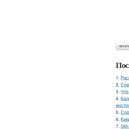
читат
Пос
1.
Рас
2.
Сор
3.
Что
4.
Кал
инстр
5.
Сор
6.
Как
7.
Орг