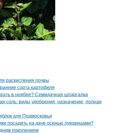
ля раскисления почвы
 ранние сорта картофеля
севать в ноябре? Семидачная шпаргалка
ая соль: виды удобрения, назначение, полная
 яблок для Подмосковья
ики посадить на даче осенью луковицами?
одним поколением