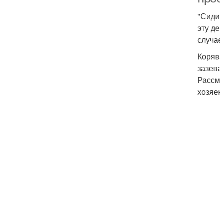
"Сиди
эту де
случа
Коряв
зазев
Рассм
хозяе