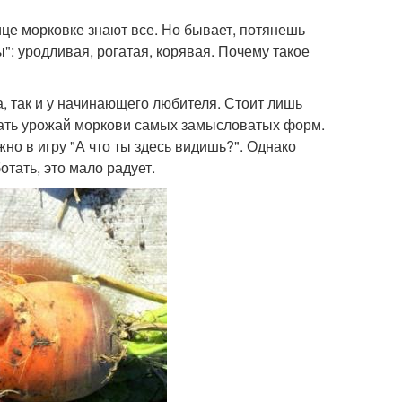
вице морковке знают все. Но бывает, потянешь
ты": уродливая, рогатая, корявая. Почему такое
а, так и у начинающего любителя. Стоит лишь
ждать урожай моркови самых замысловатых форм.
жно в игру "А что ты здесь видишь?". Однако
тать, это мало радует.