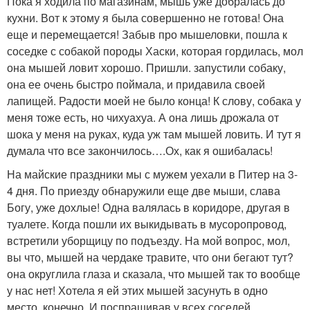
Пока я ходила по магазинам, мышь уже добралась до
кухни. Вот к этому я была совершенно не готова! Она
еще и перемещается! Забыв про мышеловки, пошла к
соседке с собакой породы Хаски, которая гордилась, мол
она мышей ловит хорошо. Пришли. запустили собаку,
она ее очень быстро поймала, и придавила своей
лапищей. Радости моей не было конца! К слову, собака у
меня тоже есть, но чихуахуа. А она лишь дрожала от
шока у меня на руках, куда уж там мышей ловить. И тут я
думала что все закончилось….Ох, как я ошибалась!
На майские праздники мы с мужем уехали в Питер на 3-
4 дня. По приезду обнаружили еще две мыши, слава
Богу, уже дохлые! Одна валялась в коридоре, другая в
туалете. Когда пошли их выкидывать в мусоропровод,
встретили уборщицу по подъезду. На мой вопрос, мол,
вы что, мышей на чердаке травите, что они бегают тут?
она округлила глаза и сказала, что мышей так то вообще
у нас нет! Хотела я ей этих мышей засунуть в одно
место, конечно. И,поспрашивав у всех соседей,