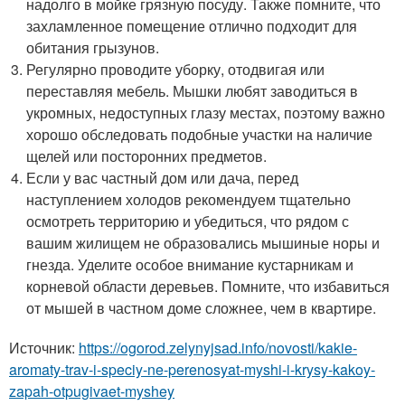
надолго в мойке грязную посуду. Также помните, что
захламленное помещение отлично подходит для
обитания грызунов.
Регулярно проводите уборку, отодвигая или
переставляя мебель. Мышки любят заводиться в
укромных, недоступных глазу местах, поэтому важно
хорошо обследовать подобные участки на наличие
щелей или посторонних предметов.
Если у вас частный дом или дача, перед
наступлением холодов рекомендуем тщательно
осмотреть территорию и убедиться, что рядом с
вашим жилищем не образовались мышиные норы и
гнезда. Уделите особое внимание кустарникам и
корневой области деревьев. Помните, что избавиться
от мышей в частном доме сложнее, чем в квартире.
Источник:
https://ogorod.zelynyjsad.info/novosti/kakie-
aromaty-trav-i-speciy-ne-perenosyat-myshi-i-krysy-kakoy-
zapah-otpugivaet-myshey