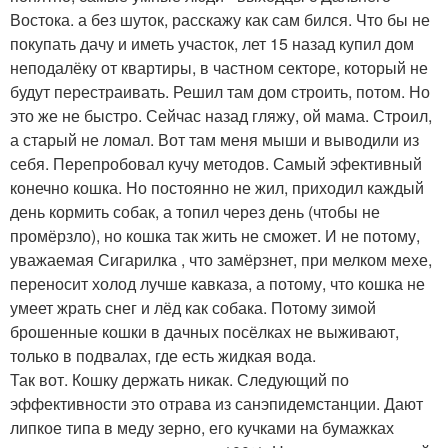
Востока. а без шуток, расскажу как сам бился. Что бы не
покупать дачу и иметь участок, лет 15 назад купил дом
неподалёку от квартиры, в частном секторе, который не
будут перестраивать. Решил там дом строить, потом. Но
это же не быстро. Сейчас назад гляжу, ой мама. Строил,
а старый не ломал. Вот там меня мыши и выводили из
себя. Перепробовал кучу методов. Самый эфективный
конечно кошка. Но постоянно не жил, приходил каждый
день кормить собак, а топил через день (чтобы не
промёрзло), но кошка так жить не сможет. И не потому,
уважаемая Сигарилка , что замёрзнет, при мелком мехе,
переносит холод лучше кавказа, а потому, что кошка не
умеет жрать снег и лёд как собака. Потому зимой
брошенные кошки в дачных посёлках не выживают,
только в подвалах, где есть жидкая вода.
Так вот. Кошку держать никак. Следующий по
эффективности это отрава из санэпидемстанции. Дают
липкое типа в меду зерно, его кучками на бумажках