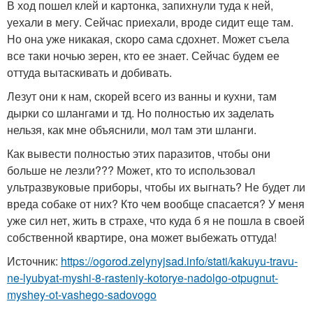
В ход пошел клей и картонка, запихнули туда к ней,
уехали в мегу. Сейчас приехали, вроде сидит еще там.
Но она уже никакая, скоро сама сдохнет. Может съела
все таки ночью зерен, кто ее знает. Сейчас будем ее
оттуда вытаскивать и добивать.
Лезут они к нам, скорей всего из ванны и кухни, там
дырки со шлангами и тд. Но полностью их заделать
нельзя, как мне объяснили, мол там эти шланги.
Как вывести полностью этих паразитов, чтобы они
больше не лезли??? Может, кто то использовал
ультразвуковые приборы, чтобы их выгнать? Не будет ли
вреда собаке от них? Кто чем вообще спасается? У меня
уже сил нет, жить в страхе, что куда б я не пошла в своей
собственной квартире, она может выбежать оттуда!
Источник:
https://ogorod.zelynyjsad.info/stati/kakuyu-travu-
ne-lyubyat-myshi-8-rasteniy-kotorye-nadolgo-otpugnut-
myshey-ot-vashego-sadovogo