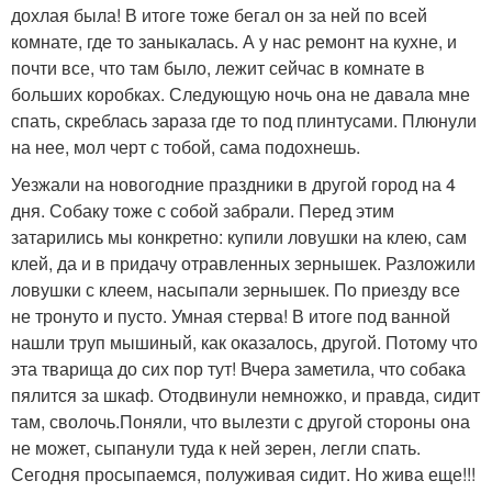
дохлая была! В итоге тоже бегал он за ней по всей
комнате, где то заныкалась. А у нас ремонт на кухне, и
почти все, что там было, лежит сейчас в комнате в
больших коробках. Следующую ночь она не давала мне
спать, скреблась зараза где то под плинтусами. Плюнули
на нее, мол черт с тобой, сама подохнешь.
Уезжали на новогодние праздники в другой город на 4
дня. Собаку тоже с собой забрали. Перед этим
затарились мы конкретно: купили ловушки на клею, сам
клей, да и в придачу отравленных зернышек. Разложили
ловушки с клеем, насыпали зернышек. По приезду все
не тронуто и пусто. Умная стерва! В итоге под ванной
нашли труп мышиный, как оказалось, другой. Потому что
эта тварища до сих пор тут! Вчера заметила, что собака
пялится за шкаф. Отодвинули немножко, и правда, сидит
там, сволочь.Поняли, что вылезти с другой стороны она
не может, сыпанули туда к ней зерен, легли спать.
Сегодня просыпаемся, полуживая сидит. Но жива еще!!!