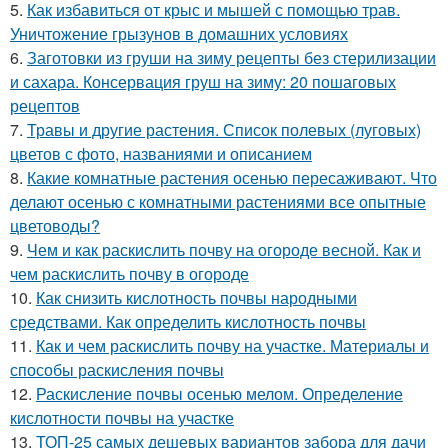
5.
Как избавиться от крыс и мышей с помощью трав.
Уничтожение грызунов в домашних условиях
6.
Заготовки из груши на зиму рецепты без стерилизации
и сахара. Консервация груш на зиму: 20 пошаговых
рецептов
7.
Травы и другие растения. Список полевых (луговых)
цветов с фото, названиями и описанием
8.
Какие комнатные растения осенью пересаживают. Что
делают осенью с комнатными растениями все опытные
цветоводы?
9.
Чем и как раскислить почву на огороде весной. Как и
чем раскислить почву в огороде
10.
Как снизить кислотность почвы народными
средствами. Как определить кислотность почвы
11.
Как и чем раскислить почву на участке. Материалы и
способы раскисления почвы
12.
Раскисление почвы осенью мелом. Определение
кислотности почвы на участке
13.
ТОП-25 самых дешевых вариантов забора для дачи