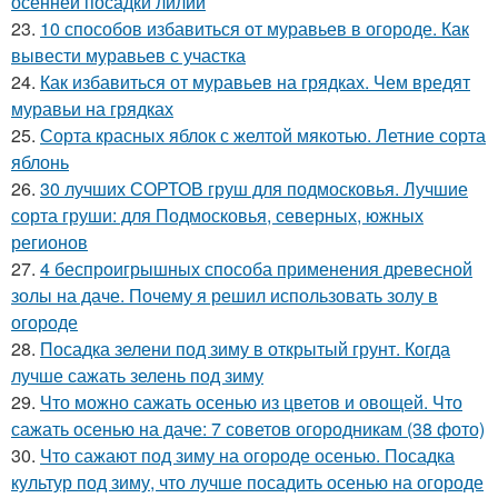
осенней посадки лилий
23.
10 способов избавиться от муравьев в огороде. Как
вывести муравьев с участка
24.
Как избавиться от муравьев на грядках. Чем вредят
муравьи на грядках
25.
Сорта красных яблок с желтой мякотью. Летние сорта
яблонь
26.
30 лучших СОРТОВ груш для подмосковья. Лучшие
сорта груши: для Подмосковья, северных, южных
регионов
27.
4 беспроигрышных способа применения древесной
золы на даче. Почему я решил использовать золу в
огороде
28.
Посадка зелени под зиму в открытый грунт. Когда
лучше сажать зелень под зиму
29.
Что можно сажать осенью из цветов и овощей. Что
сажать осенью на даче: 7 советов огородникам (38 фото)
30.
Что сажают под зиму на огороде осенью. Посадка
культур под зиму, что лучше посадить осенью на огороде