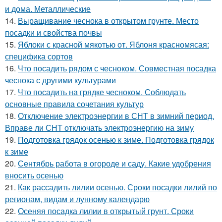
и дома. Металлические
14.
Выращивание чеснока в открытом грунте. Место
посадки и свойства почвы
15.
Яблоки с красной мякотью от. Яблоня красномясая:
специфика сортов
16.
Что посадить рядом с чесноком. Совместная посадка
чеснока с другими культурами
17.
Что посадить на грядке чесноком. Соблюдать
основные правила сочетания культур
18.
Отключение электроэнергии в СНТ в зимний период.
Вправе ли СНТ отключать электроэнергию на зиму
19.
Подготовка грядок осенью к зиме. Подготовка грядок
к зиме
20.
Сентябрь работа в огороде и саду. Какие удобрения
вносить осенью
21.
Как рассадить лилии осенью. Сроки посадки лилий по
регионам, видам и лунному календарю
22.
Осеняя посадка лилии в открытый грунт. Сроки