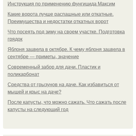
Инструкция по применению фунгицида Максим
Какие ворота лучше распашные или откатные.
Преимущества и недостатки откатных ворот
Что посеять под зиму на своем участке. Подготовка
грядок
Яблоня зацвела в октябре. К чему яблоня зацвела в
сентябре — приметы, значение
Современный забор для дачи. Пластик и
поликарбонат
Средства от грызунов на даче. Как избавиться от
мышей и крыс на даче?
После капусты, что можно сажать. Что сажать после
капусты на следующий год