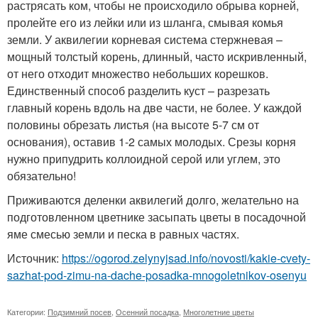
растрясать ком, чтобы не происходило обрыва корней,
пролейте его из лейки или из шланга, смывая комья
земли. У аквилегии корневая система стержневая –
мощный толстый корень, длинный, часто искривленный,
от него отходит множество небольших корешков.
Единственный способ разделить куст – разрезать
главный корень вдоль на две части, не более. У каждой
половины обрезать листья (на высоте 5-7 см от
основания), оставив 1-2 самых молодых. Срезы корня
нужно припудрить коллоидной серой или углем, это
обязательно!
Приживаются деленки аквилегий долго, желательно на
подготовленном цветнике засыпать цветы в посадочной
яме смесью земли и песка в равных частях.
Источник:
https://ogorod.zelynyjsad.info/novosti/kakie-cvety-
sazhat-pod-zimu-na-dache-posadka-mnogoletnikov-osenyu
Категории:
Подзимний посев
,
Осенний посадка
,
Многолетние цветы