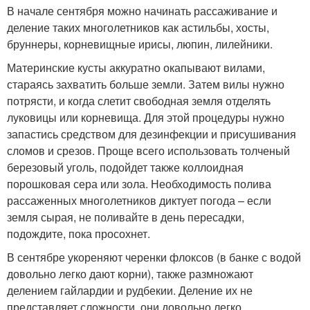
В начале сентября можно начинать рассаживание и
деление таких многолетников как астильбы, хосты,
бруннеры, корневищные ирисы, люпин, лилейники.
Материнские кусты аккуратно окапывают вилами,
стараясь захватить больше земли. Затем вилы нужно
потрясти, и когда слетит свободная земля отделять
луковицы или корневища. Для этой процедуры нужно
запастись средством для дезинфекции и присушивания
сломов и срезов. Проще всего использовать толченый
березовый уголь, подойдет также коллоидная
порошковая сера или зола. Необходимость полива
рассаженных многолетников диктует погода – если
земля сырая, не поливайте в день пересадки,
подождите, пока просохнет.
В сентябре укореняют черенки флоксов (в банке с водой
довольно легко дают корни), также размножают
делением гайлардии и рудбекии. Деление их не
представляет сложности, они довольно легко