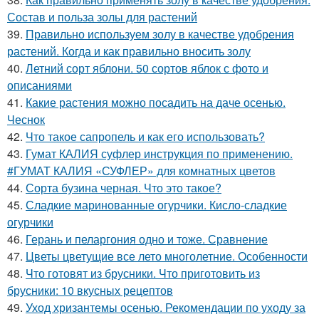
Состав и польза золы для растений
39.
Правильно используем золу в качестве удобрения
растений. Когда и как правильно вносить золу
40.
Летний сорт яблони. 50 сортов яблок с фото и
описаниями
41.
Какие растения можно посадить на даче осенью.
Чеснок
42.
Что такое сапропель и как его использовать?
43.
Гумат КАЛИЯ суфлер инструкция по применению.
#ГУМАТ КАЛИЯ «СУФЛЕР» для комнатных цветов
44.
Сорта бузина черная. Что это такое?
45.
Сладкие маринованные огурчики. Кисло-сладкие
огурчики
46.
Герань и пеларгония одно и тоже. Сравнение
47.
Цветы цветущие все лето многолетние. Особенности
48.
Что готовят из брусники. Что приготовить из
брусники: 10 вкусных рецептов
49.
Уход хризантемы осенью. Рекомендации по уходу за