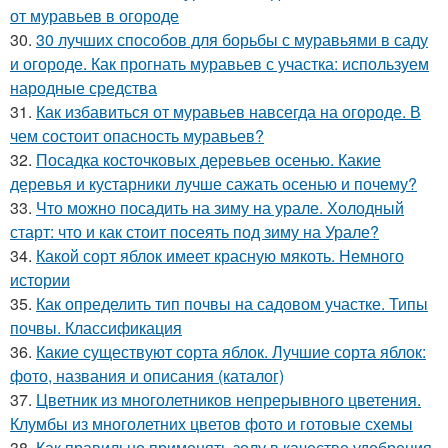
от муравьев в огороде
30.
30 лучших способов для борьбы с муравьями в саду
и огороде. Как прогнать муравьев с участка: используем
народные средства
31.
Как избавиться от муравьев навсегда на огороде. В
чем состоит опасность муравьев?
32.
Посадка косточковых деревьев осенью. Какие
деревья и кустарники лучше сажать осенью и почему?
33.
Что можно посадить на зиму на урале. Холодный
старт: что и как стоит посеять под зиму на Урале?
34.
Какой сорт яблок имеет красную мякоть. Немного
истории
35.
Как определить тип почвы на садовом участке. Типы
почвы. Классификация
36.
Какие существуют сорта яблок. Лучшие сорта яблок:
фото, названия и описания (каталог)
37.
Цветник из многолетников непрерывного цветения.
Клумбы из многолетних цветов фото и готовые схемы
38.
Как правильно применять золу в качестве удобрения.