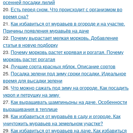
осенней посадки лилий
20.
Есть перед сном. Что происходит с организмом во
время сна?
21.
Как избавиться от муравьев в огороде и на участке.
Причины появления муравьёв на даче
22.
Почему вырастает мелкая морковь. Добавление
статьи в новую подборку
23.
Почему морковь растет корявая и рогатая. Почему
морковь растет рогатая
24.
Лучшие сорта красных яблок. Описание сортов
25.
Посадка зелени под зиму сроки посадки. Идеальное
время для высадки зелени
26.
Что можно сажать под зиму на огороде. Как посадить
укроп и петрушку на зиму
27.
Как выращивать шампиньоны на даче. Особенности
выращивания в теплице
28.
Как избавиться от муравьёв в саду и огороде. Как
уничтожить муравьев на земельном участке?
29.
Как избавиться от муравьев на даче. Как избавиться