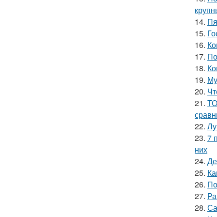
крупн
14.
Пя
15.
Го
16.
Ко
17.
По
18.
Ко
19.
Му
20.
Чт
21.
ТО
сравн
22.
Лу
23.
7 
них
24.
Де
25.
Ка
26.
По
27.
Ра
28.
Са