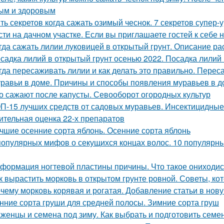
ым и здоровым
ть секретов когда сажать озимый чеснок. 7 секретов супер-
сти на дачном участке. Если вы приглашаете гостей к себе 
гда сажать лилии луковицей в открытый грунт. Описание ра
садка лилий в открытый грунт осенью 2022. Посадка лилий 
гда пересаживать лилии и как делать это правильно. Переса
равьи в доме. Причины и способы появления муравьев в д
о сажают после капусты. Севооборот огородных культур
П-15 лучших средств от садовых муравьев. Инсектицидные
ительная оценка 22-х препаратов
чшие осенние сорта яблонь. Осенние сорта яблонь
популярных мифов о секущихся концах волос. 10 популярны
формация ногтевой пластины причины. Что такое ониходи
к вырастить морковь в открытом грунте ровной. Советы, к
чему морковь корявая и рогатая. Добавление статьи в нов
нние сорта груши для средней полосы. Зимние сорта груш
женцы и семена под зиму. Как выбрать и подготовить семен