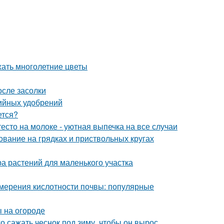
жать многолетние цветы
осле засолки
ийных удобрений
ется?
есто на молоке - уютная выпечка на все случаи
ование на грядках и приствольных кругах
а растений для маленького участка
змерения кислотности почвы: популярные
ы на огороде
го сажать чеснок под зиму, чтобы он вырос