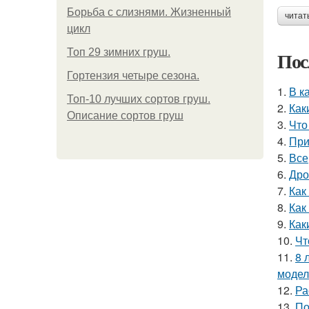
Борьба с слизнями. Жизненный
читат
цикл
Топ 29 зимних груш.
Пос
Гортензия четыре сезона.
1.
В к
Топ-10 лучших сортов груш.
2.
Как
Описание сортов груш
3.
Что
4.
При
5.
Все
6.
Дро
7.
Как
8.
Как
9.
Как
10.
Чт
11.
8 
модел
12.
Ра
13.
По