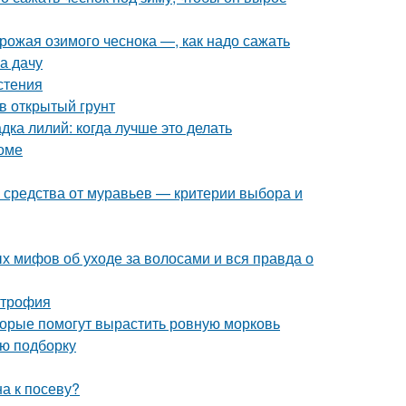
урожая озимого чеснока —, как надо сажать
на дачу
стения
в открытый грунт
дка лилий: когда лучше это делать
оме
 средства от муравьев — критерии выбора и
х мифов об уходе за волосами и вся правда о
строфия
оторые помогут вырастить ровную морковь
ую подборку
а к посеву?