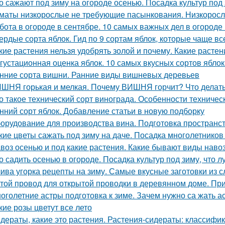
о сажают под зиму на огороде осенью. Посадка культур под
маты низкорослые не требующие пасынкования. Низкорос
бота в огороде в сентябре. 10 самых важных дел в огороде
ердые сорта яблок. Гид по 9 сортам яблок, которые чаще в
кие растения нельзя удобрять золой и почему. Какие расте
густационная оценка яблок. 10 самых вкусных сортов ябло
нние сорта вишни. Ранние виды вишневых деревьев
ШНЯ горькая и мелкая. Почему ВИШНЯ горчит? Что делат
о такое технический сорт винограда. Особенности техничес
нний сорт яблок. Добавление статьи в новую подборку
орудование для производства вина. Подготовка пространс
кие цветы сажать под зиму на даче. Посадка многолетников
воз осенью и под какие растения. Какие бывают виды наво
о садить осенью в огороде. Посадка культур под зиму, что 
ива угорка рецепты на зиму. Самые вкусные заготовки из с
той провод для открытой проводки в деревянном доме. Пр
оголетние астры подготовка к зиме. Зачем нужно са жать 
кие розы цветут все лето
дераты, какие это растения. Растения-сидераты: классифи