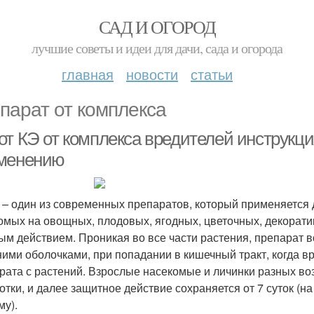
САД И ОГОРОД
лучшие советы и идеи для дачи, сада и огорода
главная
новости
статьи
парат от комплекса
от КЭ от комплекса вредителей инструкци
менению
 – один из современных препаратов, который применяется 
омых на овощных, плодовых, ягодных, цветочных, декоратив
ым действием. Проникая во все части растения, препарат в
ими оболочками, при попадании в кишечный тракт, когда в
рата с растений. Взрослые насекомые и личинки разных воз
отки, и далее защитное действие сохраняется от 7 суток (на
му).