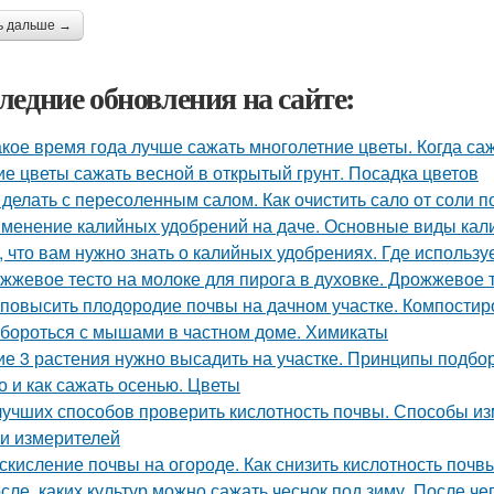
ь дальше →
ледние обновления на сайте:
акое время года лучше сажать многолетние цветы. Когда са
ие цветы сажать весной в открытый грунт. Посадка цветов
 делать с пересоленным салом. Как очистить сало от соли п
менение калийных удобрений на даче. Основные виды кал
, что вам нужно знать о калийных удобрениях. Где использу
жжевое тесто на молоке для пирога в духовке. Дрожжевое т
 повысить плодородие почвы на дачном участке. Компостир
 бороться с мышами в частном доме. Химикаты
ие 3 растения нужно высадить на участке. Принципы подбор
о и как сажать осенью. Цветы
лучших способов проверить кислотность почвы. Способы и
и измерителей
скисление почвы на огороде. Как снизить кислотность почв
сле, каких культур можно сажать чеснок под зиму. После че