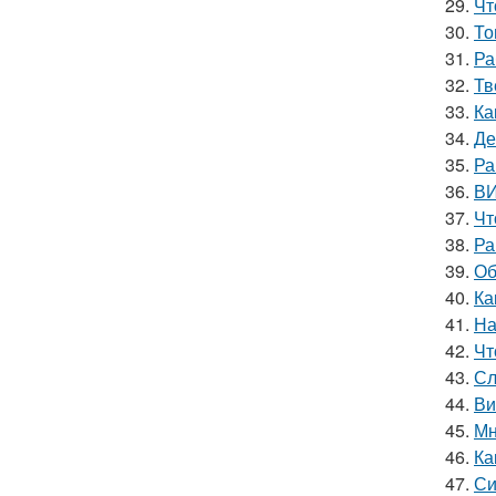
29.
Чт
30.
То
31.
Ра
32.
Тв
33.
Ка
34.
Де
35.
Ра
36.
ВИ
37.
Чт
38.
Ра
39.
Об
40.
Ка
41.
На
42.
Чт
43.
Сл
44.
Ви
45.
Мн
46.
Ка
47.
Си