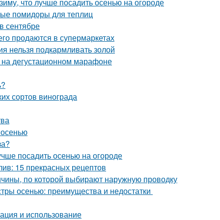
 зиму, что лучше посадить осенью на огороде
лые помидоры для теплиц
 в сентябре
сего продаются в супермаркетах
ния нельзя подкармливать золой
к на дегустационном марафоне
ь?
ких сортов винограда
тва
 осенью
за?
лучше посадить осенью на огороде
лив: 15 прекрасных рецептов
ичины, по которой выбирают наружную проводку
астры осенью: преимущества и недостатки
кация и использование