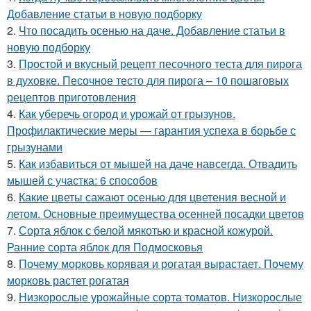
Добавление статьи в новую подборку
2.
Что посадить осенью на даче. Добавление статьи в
новую подборку
3.
Простой и вкусный рецепт песочного теста для пирога
в духовке. Песочное тесто для пирога – 10 пошаговых
рецептов приготовления
4.
Как уберечь огород и урожай от грызунов.
Профилактические меры — гарантия успеха в борьбе с
грызунами
5.
Как избавиться от мышей на даче навсегда. Отвадить
мышей с участка: 6 способов
6.
Какие цветы сажают осенью для цветения весной и
летом. Основные преимущества осенней посадки цветов
7.
Сорта яблок с белой мякотью и красной кожурой.
Ранние сорта яблок для Подмосковья
8.
Почему морковь корявая и рогатая вырастает. Почему
морковь растет рогатая
9.
Низкорослые урожайные сорта томатов. Низкорослые