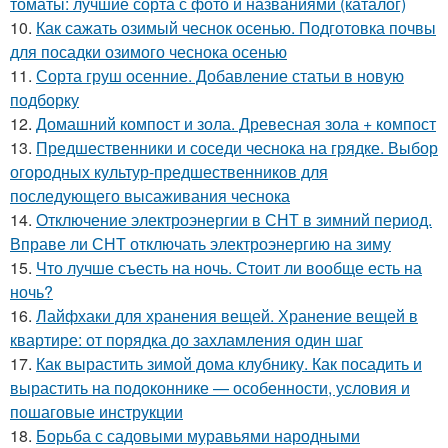
томаты: лучшие сорта с фото и названиями (каталог)
10.
Как сажать озимый чеснок осенью. Подготовка почвы
для посадки озимого чеснока осенью
11.
Сорта груш осенние. Добавление статьи в новую
подборку
12.
Домашний компост и зола. Древесная зола + компост
13.
Предшественники и соседи чеснока на грядке. Выбор
огородных культур-предшественников для
последующего высаживания чеснока
14.
Отключение электроэнергии в СНТ в зимний период.
Вправе ли СНТ отключать электроэнергию на зиму
15.
Что лучше съесть на ночь. Стоит ли вообще есть на
ночь?
16.
Лайфхаки для хранения вещей. Хранение вещей в
квартире: от порядка до захламления один шаг
17.
Как вырастить зимой дома клубнику. Как посадить и
вырастить на подоконнике — особенности, условия и
пошаговые инструкции
18.
Борьба с садовыми муравьями народными