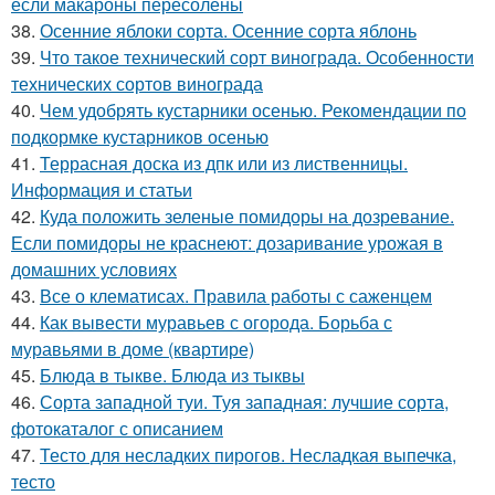
если макароны пересолены
38.
Осенние яблоки сорта. Осенние сорта яблонь
39.
Что такое технический сорт винограда. Особенности
технических сортов винограда
40.
Чем удобрять кустарники осенью. Рекомендации по
подкормке кустарников осенью
41.
Террасная доска из дпк или из лиственницы.
Информация и статьи
42.
Куда положить зеленые помидоры на дозревание.
Если помидоры не краснеют: дозаривание урожая в
домашних условиях
43.
Все о клематисах. Правила работы с саженцем
44.
Как вывести муравьев с огорода. Борьба с
муравьями в доме (квартире)
45.
Блюда в тыкве. Блюда из тыквы
46.
Сорта западной туи. Туя западная: лучшие сорта,
фотокаталог с описанием
47.
Тесто для несладких пирогов. Несладкая выпечка,
тесто