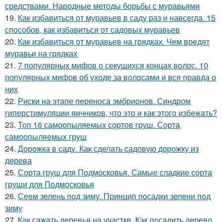
средствами. Народные методы борьбы с муравьями
19.
Как избавиться от муравьев в саду раз и навсегда. 15
способов, как избавиться от садовых муравьев
20.
Как избавиться от муравьев на грядках. Чем вредят
муравьи на грядках
21.
7 популярных мифов о секущихся концах волос. 10
популярных мифов об уходе за волосами и вся правда о
них
22.
Риски на этапе переноса эмбрионов. Синдром
гиперстимуляции яичников, что это и как этого избежать?
23.
Топ 16 самоопыляемых сортов груш. Сорта
самоопыляемых груш
24.
Дорожка в саду. Как сделать садовую дорожку из
дерева
25.
Сорта груш для Подмосковья. Самые сладкие сорта
груши для Подмосковья
26.
Сеем зелень под зиму. Принцип посадки зелени под
зиму
27.
Как сажать деревья на участке. Как посадить дерево