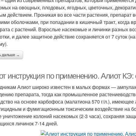
 – один из современных препаратов, который применяется 
омых на овощных, плодовых, ягодных, цветочных, декоратив
ым действием. Проникая во все части растения, препарат в
ими оболочками, при попадании в кишечный тракт, когда в
рата с растений. Взрослые насекомые и личинки разных воз
отки, и далее защитное действие сохраняется от 7 суток (на
му).
ь дальше →
от инструкция по применению. Алиот КЭ:
дникам Алиот широко известен в малых формах — ампулах п
дению препарата, тогда как промышленное растениеводство
едство на основе карбофоса (малатиона 570 г/л.), имеюще
тицидным и фумигационным токсическим воздействие на бо
е уничтожение колоний насекомых (2-3 часа), сохраняя защ
щихся личинок 7-14 дней.