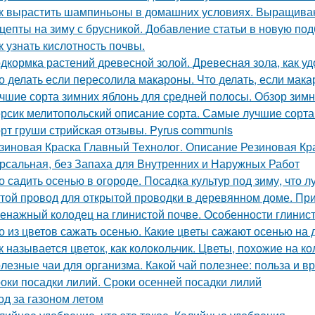
к вырастить шампиньоны в домашних условиях. Выращив
цепты на зиму с брусникой. Добавление статьи в новую под
к узнать кислотность почвы.
дкормка растений древесной золой. Древесная зола, как у
о делать если пересолила макароны. Что делать, если мак
чшие сорта зимних яблонь для средней полосы. Обзор зимн
рсик мелитопольский описание сорта. Самые лучшие сорта
рт груши стрийская отзывы. Pyrus communis
зиновая Краска Главный Технолог. Описание Резиновая Кра
рсальная, без Запаха для Внутренних и Наружных Работ
о садить осенью в огороде. Посадка культур под зиму, что 
той провод для открытой проводки в деревянном доме. Пр
енажный колодец на глинистой почве. Особенности глинис
о из цветов сажать осенью. Какие цветы сажают осенью на 
к называется цветок, как колокольчик. Цветы, похожие на к
лезные чаи для организма. Какой чай полезнее: польза и вр
оки посадки лилий. Сроки осенней посадки лилий
од за газоном летом