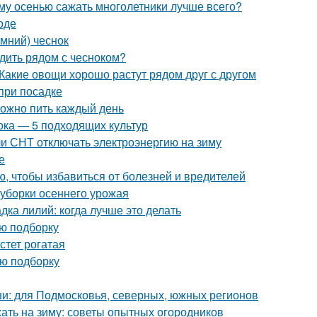
ему осенью сажать многолетники лучше всего?
оде
имний) чеснок
адить рядом с чесноком?
Какие овощи хорошо растут рядом друг с другом
при посадке
можно пить каждый день
ока — 5 подходящих культур
ли СНТ отключать электроэнергию на зиму
е
ю, чтобы избавиться от болезней и вредителей
 уборки осеннего урожая
дка лилий: когда лучше это делать
ую подборку
стет рогатая
ую подборку
и: для Подмосковья, северных, южных регионов
жать на зиму: советы опытных огородников