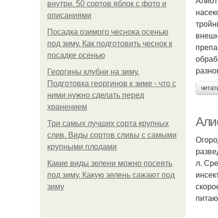
Алиот
внутри. 50 сортов яблок с фото и
насек
описаниями
тройн
Посадка озимого чеснока осенью
внешн
под зиму. Как подготовить чеснок к
препа
посадке осенью
обраб
разно
Георгины клубни на зиму.
Подготовка георгинов к зиме - что с
читат
ними нужно сделать перед
хранением
Али
Три самых лучших сорта крупных
слив. Виды сортов сливы с самыми
Огоро
крупными плодами
разве
л. Ср
Какие виды зелени можно посеять
инсек
под зиму. Какую зелень сажают под
скоро
зиму
питаю