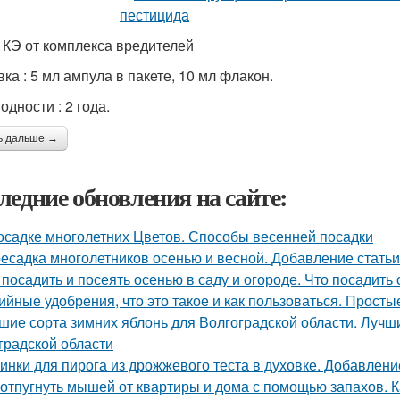
 КЭ от комплекса вредителей
ка : 5 мл ампула в пакете, 10 мл флакон.
одности : 2 года.
ь дальше →
ледние обновления на сайте:
осадке многолетних Цветов. Способы весенней посадки
есадка многолетников осенью и весной. Добавление статьи
 посадить и посеять осенью в саду и огороде. Что посадить
ийные удобрения, что это такое и как пользоваться. Прост
шие сорта зимних яблонь для Волгоградской области. Лучш
градской области
инки для пирога из дрожжевого теста в духовке. Добавлени
 отпугнуть мышей от квартиры и дома с помощью запахов. 