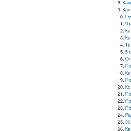
8.
Как
9.
Как
10.
Гл
11.
Чт
12.
Ка
13.
Ка
14.
Тр
15.
5 
16.
От
17.
По
18.
Ка
19.
Пе
20.
Ко
21.
По
22.
По
23.
По
24.
Ра
25.
30
26.
Ка