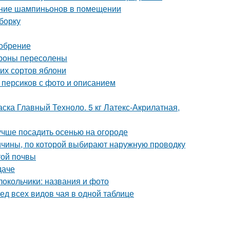
ание шампиньонов в помещении
борку
добрение
ароны пересолены
их сортов яблони
 персиков с фото и описанием
ска Главный Техноло. 5 кг Латекс-Акрилатная,
лучше посадить осенью на огороде
ичины, по которой выбирают наружную проводку
той почвы
даче
олокольчики: названия и фото
ед всех видов чая в одной таблице