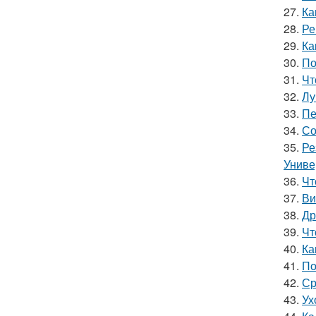
27.
Ка
28.
Ре
29.
Ка
30.
По
31.
Чт
32.
Лу
33.
Пе
34.
Со
35.
Ре
Униве
36.
Чт
37.
Ви
38.
Др
39.
Чт
40.
Ка
41.
По
42.
Ср
43.
Ух