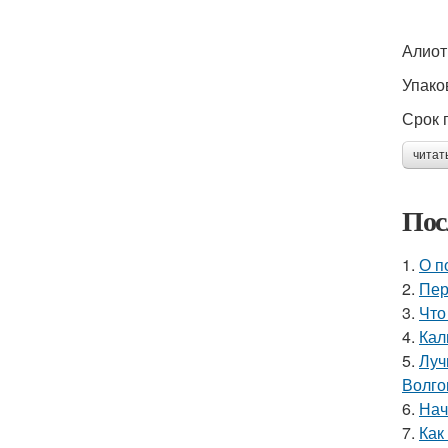
Алиот
Упаков
Срок г
читат
Пос
1.
О п
2.
Пер
3.
Что
4.
Кал
5.
Луч
Волго
6.
Нач
7.
Как