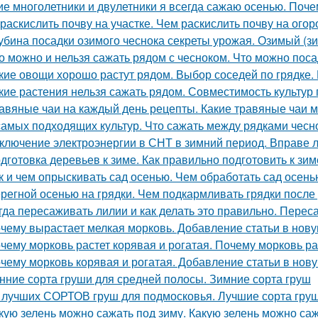
ие многолетники и двулетники я всегда сажаю осенью. Поч
 раскислить почву на участке. Чем раскислить почву на огор
убина посадки озимого чеснока секреты урожая. Озимый (з
о можно и нельзя сажать рядом с чесноком. Что можно пос
кие овощи хорошо растут рядом. Выбор соседей по грядке. 
кие растения нельзя сажать рядом. Совместимость культур 
авяные чаи на каждый день рецепты. Какие травяные чаи 
самых подходящих культур. Что сажать между рядками чесн
ключение электроэнергии в СНТ в зимний период. Вправе 
дготовка деревьев к зиме. Как правильно подготовить к зим
к и чем опрыскивать сад осенью. Чем обработать сад осень
регной осенью на грядки. Чем подкармливать грядки после
гда пересаживать лилии и как делать это правильно. Переса
чему вырастает мелкая морковь. Добавление статьи в нов
чему морковь растет корявая и рогатая. Почему морковь ра
чему морковь корявая и рогатая. Добавление статьи в нов
нние сорта груши для средней полосы. Зимние сорта груш
 лучших СОРТОВ груш для подмосковья. Лучшие сорта груш
кую зелень можно сажать под зиму. Какую зелень можно са