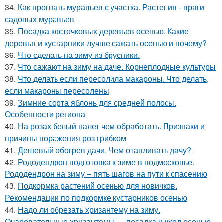
34.
Как прогнать муравьев с участка. Растения - враги
садовых муравьев
35.
Посадка косточковых деревьев осенью. Какие
деревья и кустарники лучше сажать осенью и почему?
36.
Что сделать на зиму из брусники.
37.
Что сажают на зиму на даче. Корнеплодные культуры
38.
Что делать если пересолила макароны. Что делать,
если макароны пересолены
39.
Зимние сорта яблонь для средней полосы.
Особенности региона
40.
На розах белый налет чем обработать. Признаки и
причины поражения роз грибком
41.
Дешевый обогрев дачи. Чем отапливать дачу?
42.
Рододендрон подготовка к зиме в подмосковье.
Рододендрон на зиму – пять шагов на пути к спасению
43.
Подкормка растений осенью для новичков.
Рекомендации по подкормке кустарников осенью
44.
Надо ли обрезать хризантему на зиму.
Очаровательные хризантемы — посадка и уход осенью,