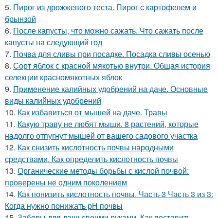
5.
Пирог из дрожжевого теста. Пирог с картофелем и
брынзой
6.
После капусты, что можно сажать. Что сажать после
капусты на следующий год
7.
Почва для сливы при посадке. Посадка сливы осенью
8.
Сорт яблок с красной мякотью внутри. Общая история
селекции красномякотных яблок
9.
Применение калийных удобрений на даче. Основные
виды калийных удобрений
10.
Как избавиться от мышей на даче. Травы
11.
Какую траву не любят мыши. 8 растений, которые
надолго отпугнут мышей от вашего садового участка
12.
Как снизить кислотность почвы народными
средствами. Как определить кислотность почвы
13.
Органические методы борьбы с кислой почвой:
проверены не одним поколением
14.
Как понизить кислотность почвы. Часть 3 Часть 3 из 3:
Когда нужно понижать рН почвы
15.
Заборы для дачи своими руками. Как поставить