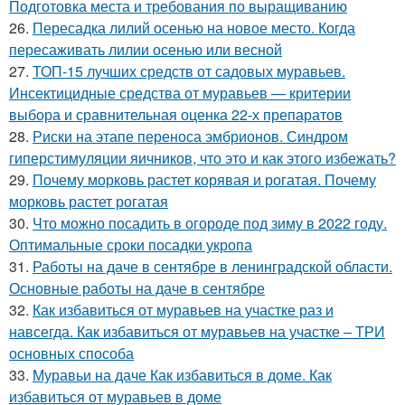
Подготовка места и требования по выращиванию
26.
Пересадка лилий осенью на новое место. Когда
пересаживать лилии осенью или весной
27.
ТОП-15 лучших средств от садовых муравьев.
Инсектицидные средства от муравьев — критерии
выбора и сравнительная оценка 22-х препаратов
28.
Риски на этапе переноса эмбрионов. Синдром
гиперстимуляции яичников, что это и как этого избежать?
29.
Почему морковь растет корявая и рогатая. Почему
морковь растет рогатая
30.
Что можно посадить в огороде под зиму в 2022 году.
Оптимальные сроки посадки укропа
31.
Работы на даче в сентябре в ленинградской области.
Основные работы на даче в сентябре
32.
Как избавиться от муравьев на участке раз и
навсегда. Как избавиться от муравьев на участке – ТРИ
основных способа
33.
Муравьи на даче Как избавиться в доме. Как
избавиться от муравьев в доме