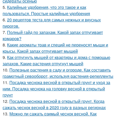
сидераты осенью
5.
Калийные удобрения, что это такое и как
пользоваться. Простые калийные удобрения
6.
20 рецептов теста для самых нежных и вкусных
пирогов.
7.
Полный гайд по запахам. Какой запах отпугивает
комаров?
8.
Какие ароматы трав и специй не переносят мыши и
крысы. Какой запах отпугивает мышей
9.
Как отпугнуть мышей от квартиры и дома с помощью
запахов. Какие растения отпугнут мышей
10.
Полезные растения в саду и огороде. Как составить
грамотный севооборот, используя растения-репелленты
11.
Посадка чеснока весной в открытый грунт и уход за
ним. Посадка чеснока на головку весной в открытый
грунт
12.
Посадка чеснока весной в открытый грунт. Когда
сажать чеснок весной в 2020 году в разных регионах
13.
Можно ли сажать озимый чеснок весной. Как