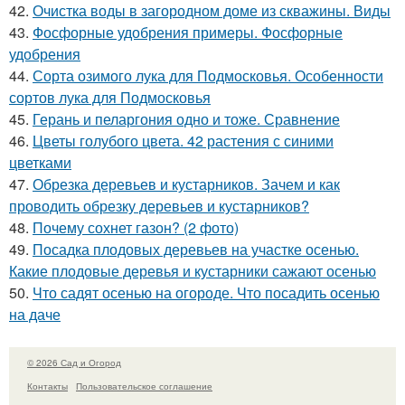
42.
Очистка воды в загородном доме из скважины. Виды
43.
Фосфорные удобрения примеры. Фосфорные
удобрения
44.
Сорта озимого лука для Подмосковья. Особенности
сортов лука для Подмосковья
45.
Герань и пеларгония одно и тоже. Сравнение
46.
Цветы голубого цвета. 42 растения с синими
цветками
47.
Обрезка деревьев и кустарников. Зачем и как
проводить обрезку деревьев и кустарников?
48.
Почему сохнет газон? (2 фото)
49.
Посадка плодовых деревьев на участке осенью.
Какие плодовые деревья и кустарники сажают осенью
50.
Что садят осенью на огороде. Что посадить осенью
на даче
© 2026 Сад и Огород
Контакты
Пользовательское соглашение