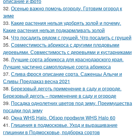
описание и фото
32.
Осенью важно помочь огороду. Готовим огород к
зиме
33.
Какие растения нельзя удобрять золой и почему.
Какие растения нельзя подкармливать золой
34.
Что посадить рядом с грушей. Что посадить с грушей
35.
Совместимость абрикоса с другими плодовыми
деревьями. Совместимость с деревьями и кустарниками
36.
Лучшие сорта абрикоса для краснодарского края.
Лучшие частично самоплодные сорта абрикоса
37.
Слива фрося описание сорта. Саженцы Алычи и
Сливы Предзаказ весна 2021
38.
Березовый деготь применение в саду и огороде.
Березовый деготь – применение в саду и огороде
39.
Посадка однолетних цветов под зиму. Преимущества
посадки под зиму
40.
Окна WHS Halo. Обзор профиля WHS Halo 60
41.
Глициния в подмосковье. Уход и выращивание
глицинии в Подмосковье, подборка сортов