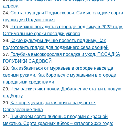
дерева
24.
Сорта груш для Подмосковья. Самые сладкие сорта
груши для Подмосковья
25.
Что можно посадить в огороде под зиму в 2022 году.
Оптимальные сроки посадки укропа
26.
Какие культуры лучше посеять под зиму. Как
подготовить грядки для подзимнего сева овощей
27.
Голубика высокорослая посадка и уход. ПОСАДКА
ГОЛУБИКИ САДОВОЙ
28.
Как избавиться от муравьев в огороде навсегда
своими руками. Как бороться с муравьями в огороде
народными средствами
29.
Чем раскисляют почву. Добавление статьи в новую
подборку
30.
Как определить, какая почва на участке.
Определение типа
31.
Выбираем сорта яблонь с плодами с красной
мякотью. Сорта красных яблок – каталог 2022 года: