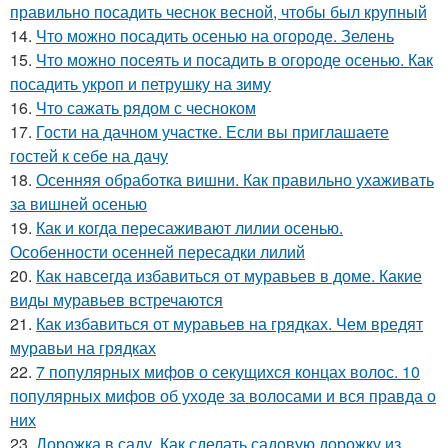
правильно посадить чеснок весной, чтобы был крупный
14.
Что можно посадить осенью на огороде. Зелень
15.
Что можно посеять и посадить в огороде осенью. Как
посадить укроп и петрушку на зиму
16.
Что сажать рядом с чесноком
17.
Гости на дачном участке. Если вы приглашаете
гостей к себе на дачу
18.
Осенняя обработка вишни. Как правильно ухаживать
за вишней осенью
19.
Как и когда пересаживают лилии осенью.
Особенности осенней пересадки лилий
20.
Как навсегда избавиться от муравьев в доме. Какие
виды муравьев встречаются
21.
Как избавиться от муравьев на грядках. Чем вредят
муравьи на грядках
22.
7 популярных мифов о секущихся концах волос. 10
популярных мифов об уходе за волосами и вся правда о
них
23.
Дорожка в саду. Как сделать садовую дорожку из