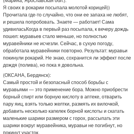
(Марина, Ярославская обл.)
:
Я своих в рокарии посыпала молотой корицей))
Прочитала где-то случайно, что они ее запаха не любят,
и решила попробовать. Знаете — работает! Сама
удивиласьКогда в первый раз посыпала, к вечеру дождь
пошел: муравьев стало меньше, но полностью
муравейники не исчезли. Сейчас, в сухую погоду,
обработала муравейники повторно. Результат: муравьи
покинули рокарий. Не знаю, сохранится ли эффект после
дождя (полива), но пока я довольна.
(ОКСАНА, Бердянск)
:
Самый простой и безопасный способ борьбы с
муравьями — это применение бора. Можно приобрести
борный спирт или борную кислоту в аптеке, отварить
пару яиц, взять только желтки, размять их вилочкой,
добавить несколько капелек борной кислоты и скатать
маленькие шарики размером с горох, рассыпать эти
шарики вокруг муравейника, муравьи не погибнут, но
покинут участок.