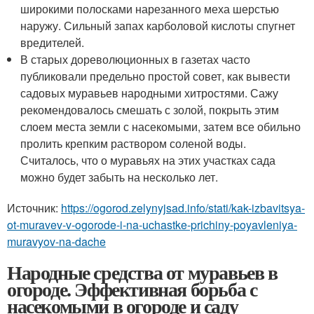
широкими полосками нарезанного меха шерстью
наружу. Сильный запах карболовой кислоты спугнет
вредителей.
В старых дореволюционных в газетах часто
публиковали предельно простой совет, как вывести
садовых муравьев народными хитростями. Сажу
рекомендовалось смешать с золой, покрыть этим
слоем места земли с насекомыми, затем все обильно
пролить крепким раствором соленой воды.
Считалось, что о муравьях на этих участках сада
можно будет забыть на несколько лет.
Источник:
https://ogorod.zelynyjsad.info/stati/kak-izbavitsya-
ot-muravev-v-ogorode-i-na-uchastke-prichiny-poyavleniya-
muravyov-na-dache
Народные средства от муравьев в
огороде. Эффективная борьба с
насекомыми в огороде и саду