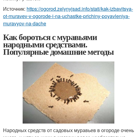
Источник:
https://ogorod.zelynyjsad.info/stati/kak-izbavitsya-
ot-muravev-v-ogorode-i-na-uchastke-prichiny-poyavleniya-
muravyov-na-dache
Как бороться с муравьями
народными средствами.
Популярные домашние методы
Народных средств от садовых муравьев в огороде очень