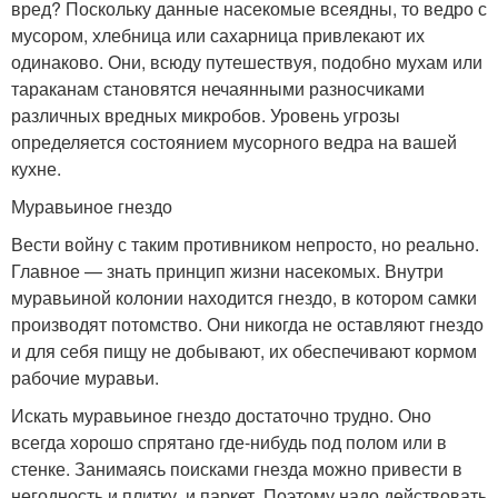
вред? Поскольку данные насекомые всеядны, то ведро с
мусором, хлебница или сахарница привлекают их
одинаково. Они, всюду путешествуя, подобно мухам или
тараканам становятся нечаянными разносчиками
различных вредных микробов. Уровень угрозы
определяется состоянием мусорного ведра на вашей
кухне.
Муравьиное гнездо
Вести войну с таким противником непросто, но реально.
Главное — знать принцип жизни насекомых. Внутри
муравьиной колонии находится гнездо, в котором самки
производят потомство. Они никогда не оставляют гнездо
и для себя пищу не добывают, их обеспечивают кормом
рабочие муравьи.
Искать муравьиное гнездо достаточно трудно. Оно
всегда хорошо спрятано где-нибудь под полом или в
стенке. Занимаясь поисками гнезда можно привести в
негодность и плитку, и паркет. Поэтому надо действовать