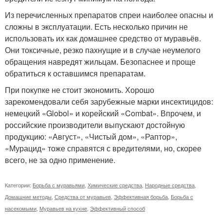
Из перечисленных препаратов спреи наиболее опасны и
сложны в эксплуатации. Есть несколько причин не
использовать их как домашнее средство от муравьёв.
Они токсичные, резко пахнущие и в случае неумелого
обращения навредят жильцам. Безопаснее и проще
обратиться к оставшимся препаратам.
При покупке не стоит экономить. Хорошо
зарекомендовали себя зарубежные марки инсектицидов:
немецкий «Globol» и корейский «Combat». Впрочем, и
российские производители выпускают достойную
продукцию: «Август», «Чистый дом», «Раптор»,
«Мурацид» тоже справятся с вредителями, но, скорее
всего, не за одно применение.
Категории:
Борьба с муравьями
,
Химические средства
,
Народные средства
,
Домашние методы
,
Средства от муравьев
,
Эффективная борьба
,
Борьба с
насекомыми
,
Муравьев на кухне
,
Эффективный способ