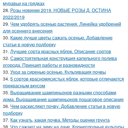
муравьи на грядках
28.
Розы новинки 2019. НОВЫЕ РОЗЫ Д. ОСТИНА
2022/2019
29.
Чем удобрять осенью растения. Линейка удобрений
для осеннего внесения
30.
Какие лучше цветы сажать осенью. Добавление
статьи в новую подборку
31.
Лучшие сорта красных яблок. Описание сортов
32.
Самостоятельная конструкция капельного полива
огорода. Принцип работы и разновидности
33.
Уход за сиренью осенью. Культивация почвы
34.
5 сортов красномясистых яблок, которые отличаются
прекрасным вкусом
35.
Выращивание шампиньонов разными способами
дома. Выращивание шампиньонов пошаговое описание
36.
Чем раскисляют почву. Добавление статьи в новую
подборку
37.
Как узнать, какая почва. Методы оценки грунта
38.
Что сажают на зиму на даче. Корнеплодные культуры