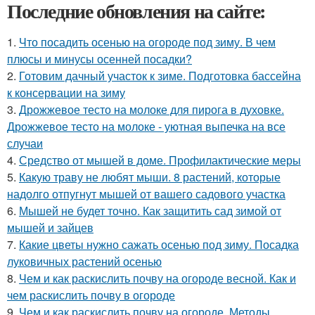
Последние обновления на сайте:
1.
Что посадить осенью на огороде под зиму. В чем
плюсы и минусы осенней посадки?
2.
Готовим дачный участок к зиме. Подготовка бассейна
к консервации на зиму
3.
Дрожжевое тесто на молоке для пирога в духовке.
Дрожжевое тесто на молоке - уютная выпечка на все
случаи
4.
Средство от мышей в доме. Профилактические меры
5.
Какую траву не любят мыши. 8 растений, которые
надолго отпугнут мышей от вашего садового участка
6.
Мышей не будет точно. Как защитить сад зимой от
мышей и зайцев
7.
Какие цветы нужно сажать осенью под зиму. Посадка
луковичных растений осенью
8.
Чем и как раскислить почву на огороде весной. Как и
чем раскислить почву в огороде
9.
Чем и как раскислить почву на огороде. Методы