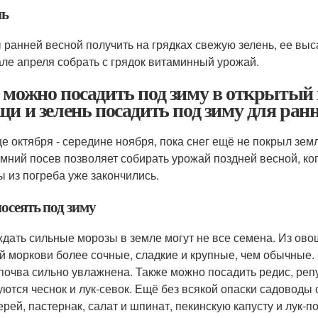
нь
 ранней весной получить на грядках свежую зелень, ее вы
але апреля собрать с грядок витаминный урожай.
 можно посадить под зиму в открытый 
щи и зелень посадить под зиму для ран
це октября - середине ноября, пока снег ещё не покрыл зе
мний посев позволяет собирать урожай поздней весной, ког
ы из погреба уже закончились.
осеять под зиму
дать сильные морозы в земле могут не все семена. Из ово
й моркови более сочные, сладкие и крупные, чем обычные. С
 почва сильно увлажнена. Также можно посадить редис, реп
уются чеснок и лук-севок. Ещё без всякой опаски садоводы 
ерей, пастернак, салат и шпинат, пекинскую капусту и лук-п