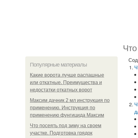
Что
Сод
Популярные материалы
Ч
Какие ворота лучше распашные
или откатные. Преимущества и
недостатки откатных ворот
Максим дачник 2 мл инструкция по
Ч
применению. Инструкция по
д
применению фунгицида Максим
Что посеять под зиму на своем
участке. Подготовка грядок