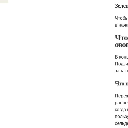
Зеле
Чтобы
в нач
Что
ово
В кон
Подзи
запас
Что п
Переж
ранне
когда
польз
сельд