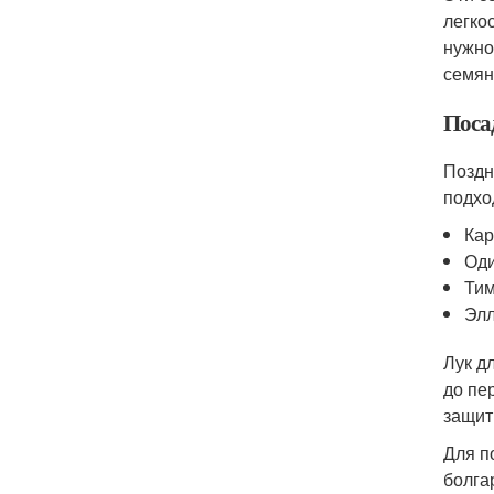
легко
нужно
семян
Поса
Поздн
подхо
Кар
Оди
Тим
Элл
Лук д
до пе
защит
Для п
болга