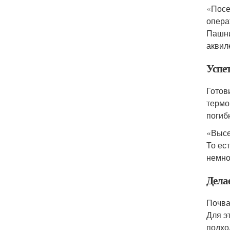
«Посе
опера
Пашни
аквил
Успет
Готов
термо
погиб
«Высе
То ес
немно
Дела
Почва
Для э
подхо