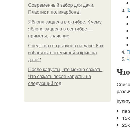
Современный забор для дачи.
К
Пластик и поликарбонат
Яблоня зацвела в октябре. К чему
яблоня зацвела в сентябре —
приметы, значение
Средства от грызунов на даче. Как
П
избавиться от мышей и крыс на
Ч
даче?
Что
После капусты, что можно сажать.
Что сажать после капусты на
следующий год
Списо
разли
Культ
пер
15-
25-