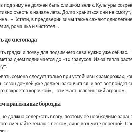
в под зиму не должен быть слишком велик. Культуры созрею
тивно съесть в начале лета. Долго храниться они не смогут
на . – Кстати, в преддверии зимы также сажают однолетние 
егия, ромашка и чистотел».
ь до снегопада
ить грядки и почву для подзимнего сева нужно уже сейчас. 
метра днём поднимается до +10 градусов. Из-за тепла раст
нут.
вать семена следует только при устойчивых заморозках, ког
ть сезон дождей уже должен закончиться, и вот-вот пойдёт с
го покроется корочкой», - отмечает челябинский агроном.
ем правильные борозды
 не должна содержать влагу, поэтому её необходимо заране
того смешайте землю с песком, либо возьмите перегной. Св
дит.