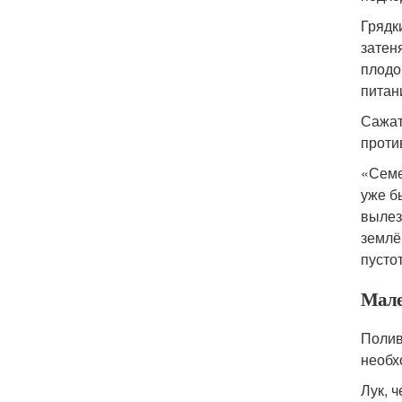
Грядк
затен
плодо
питан
Сажат
проти
«Семе
уже б
вылез
землё
пусто
Мале
Полив
необх
Лук, 