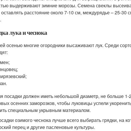
стью выдерживают зимние морозы. Семена свеклы высеивай
 оставлять расстояние около 7-10 см, междурядье – 25-30 с
.
дка лука и чеснока
ей осенью многие огородники высаживают лук. Среди сорто
дят:
мен;
нцовец;
ирязевский;
ан.
ля посадки должен иметь небольшой диаметр, не больше 1-2
рвых осенних заморозков, чтобы луковицы успели укоренит
ить специальным укрывным материалом.
осадки озимого чеснока лучше всего выбирать грядки, на 
рский перец и другие пасленовые культуры.