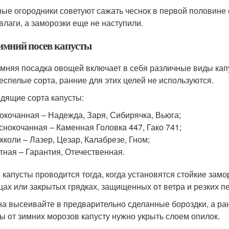
ые огородники советуют сажать чеснок в первой половине о
 влаги, а заморозки еще не наступили.
имний посев капусты
мняя посадка овощей включает в себя различные виды кап
еспелые сорта, ранние для этих целей не используются.
дящие сорта капусты:
окочанная – Надежда, Заря, Сибирячка, Вьюга;
снокочанная – Каменная Головка 447, Гако 741;
кколи – Лазер, Цезар, Калабрезе, Гном;
тная – Гарантия, Отечественная.
 капусты проводится тогда, когда установятся стойкие замо
цах или закрытых грядках, защищенных от ветра и резких 
а высеивайте в предварительно сделанные бороздки, а ра
ы от зимних морозов капусту нужно укрыть слоем опилок.