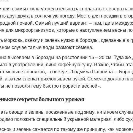
и для озимых культур желательно располагать с севера на юг
ять друг друга в солнечную погоду. Место для посадки в ог
родной почвой. Самый лучший вариант – там, где в междур
ия для микроорганизмов, которые с наступлением весны по
ь морковь, свёклу и зелень нужно в борозды, сделанные в гр
вном случае талые воды размоют семена.
на высеваем в борозды на расстоянии 15 – 20 см. Туда же д
ыла в употреблении, либо кофейную гущу. Важно, чтобы эта
ет меньше сорняков, - советует Людмила Пашнина. – Боро
й, а затем слегка прихлопываем рукой. Семечко должно пло
ты не позволят ему быстро прорасти весной».
нькие секреты большого урожая
ать овощи и зелень, посаженные под зиму, ни в коем случае
одимо положить специальный укрывной материал, либо сух
чеснок и зелень сажается по такому же принципу, как морков