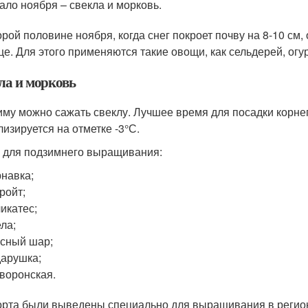
ало ноября – свекла и морковь.
орой половине ноября, когда снег покроет почву на 8-10 см,
це. Для этого применяются такие овощи, как сельдерей, огу
ла и морковь
иму можно сажать свеклу. Лучшее время для посадки корне
лизируется на отметке -3°С.
 для подзимнего выращивания:
навка;
ройт;
икатес;
ла;
сный шар;
арушка;
воронская.
орта были выведены специально для выращивания в регион