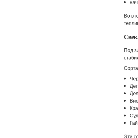
нач
Во вт
тепли
Свек
Под з
стаби
Сорта
Чер
Дет
Дел
Вие
Кра
Суд
Гай
Эти с