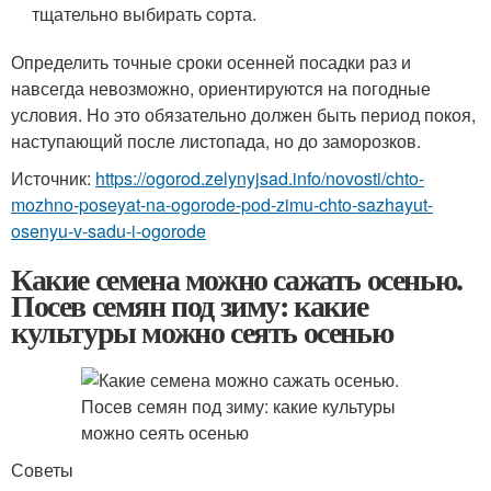
тщательно выбирать сорта.
Определить точные сроки осенней посадки раз и
навсегда невозможно, ориентируются на погодные
условия. Но это обязательно должен быть период покоя,
наступающий после листопада, но до заморозков.
Источник:
https://ogorod.zelynyjsad.info/novosti/chto-
mozhno-poseyat-na-ogorode-pod-zimu-chto-sazhayut-
osenyu-v-sadu-i-ogorode
Какие семена можно сажать осенью.
Посев семян под зиму: какие
культуры можно сеять осенью
Советы