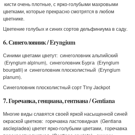
кисти очень плотные, с ярко-голубыми махровыми
цветками, которые прекрасно смотрятся в любом
цветнике.
Цветение голубых и синих сортов дельфиниума в саду.
6. Синеголовник / Eryngium
Синими цветами цветут: синеголовник альпийский
(Eryngium alpinum), синеголовник Бурга (Eryngium
bourgatii) и синеголовник плосколистный (Eryngium
planum).
Синеголовник плосколистный сорт Tiny Jackpot
7. Горечавка, генциана, гентиана / Gentiana
Многие виды славятся своей яркой насыщенной синей
окраской цветков: горечавка ластовидная (Gentiana
asclepiadea) цветет ярко-голубыми цветами, горечавка