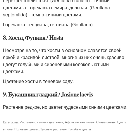
перекрестнолистная (Gentiana cruciata) - синими
цветами, а горечавка семираздельная (Gentiana
septemfida) - темно-синими цветами.
Горечавка, генциана, гентиана (Gentiana).
8. Хоста, Функия / Hosta
Несмотря на то, что хосты в основном славятся своей
яркой и красивой листвой, многие из них очень красиво
цветут голубыми и сиреневыми колокольчатыми
цветками.
Цветение хосты в теневом саду.
9. Букашник гладкий / Jasione laevis
Растение редкое, но цветет чудесными синими цветками.
Категории:
Растения с синими цветками
,
Африканская лилия
,
Синие цветы
,
Цвета
в поле
,
Полевые цветы
,
Луговые растения
,
Голубые цветы