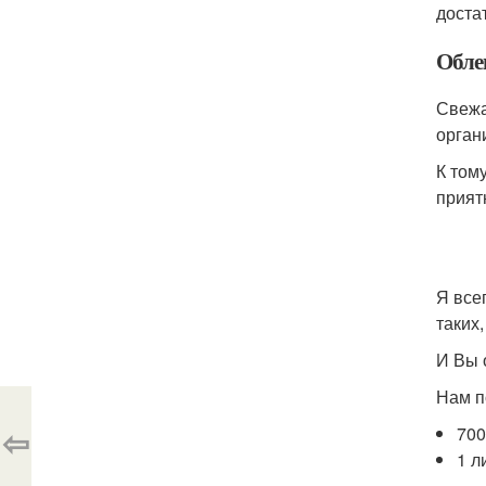
доста
Облеп
Свежа
орган
К том
прият
Я все
таких,
И Вы 
Нам п
⇦
700
1 л