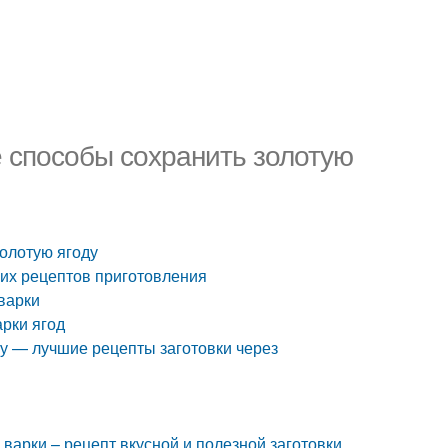
 способы сохранить золотую
олотую ягоду
ших рецептов приготовления
 варки
арки ягод
му — лучшие рецепты заготовки через
 варки – рецепт вкусной и полезной заготовки