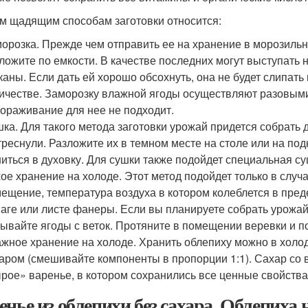
им щадящим способам заготовки относится:
орозка. Прежде чем отправить ее на хранение в морозильн
ложите по емкости. В качестве последних могут выступать
каны. Если дать ей хорошо обсохнуть, она не будет слипать
ичестве. Заморозку влажной ягоды осуществляют разовыми
ораживание для нее не подходит.
ка. Для такого метода заготовки урожай придется собрать 
треснули. Разложите их в темном месте на столе или на под
иться в духовку. Для сушки также подойдет специальная су
ое хранение на холоде. Этот метод подойдет только в случа
ещение, температура воздуха в котором колеблется в преде
аге или листе фанеры. Если вы планируете собрать урожай
ывайте ягоды с веток. Протяните в помещении веревки и по
жное хранение на холоде. Хранить облепиху можно в холод
аром (смешивайте компоненты в пропорции 1:1). Сахар со в
рое» варенье, в котором сохранились все ценные свойства
енье из облепихи без сахара. Облепиха