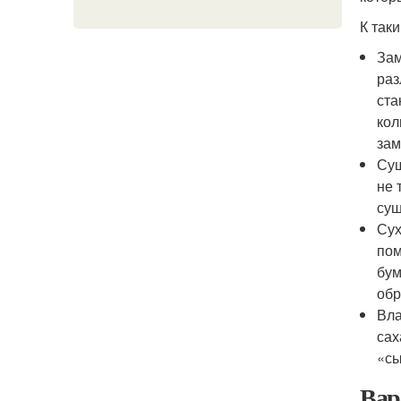
К так
Зам
раз
ста
кол
зам
Суш
не 
суш
Сух
пом
бум
обр
Вла
сах
«сы
Вар