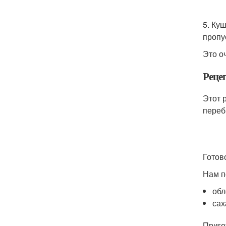
5. Ку
пропу
Это о
Рецеп
Этот 
переб
Готов
Нам п
обл
сах
Приго