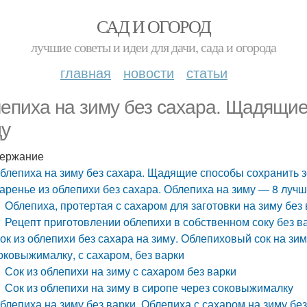
САД И ОГОРОД
лучшие советы и идеи для дачи, сада и огорода
главная
новости
статьи
епиха на зиму без сахара. Щадящие
ду
ержание
блепиха на зиму без сахара. Щадящие способы сохранить з
аренье из облепихи без сахара. Облепиха на зиму — 8 луч
Облепиха, протертая с сахаром для заготовки на зиму без
Рецепт приготовлении облепихи в собственном соку без в
ок из облепихи без сахара на зиму. Облепиховый сок на зи
оковыжималку, с сахаром, без варки
Сок из облепихи на зиму с сахаром без варки
Сок из облепихи на зиму в сиропе через соковыжималку
блепиха на зиму без варки. Облепиха с сахаром на зиму без