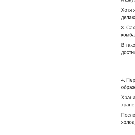
Хотя 
делаю
3. Са
комба
В так
дости
4. Пе
образ
Храни
хране
После
холод