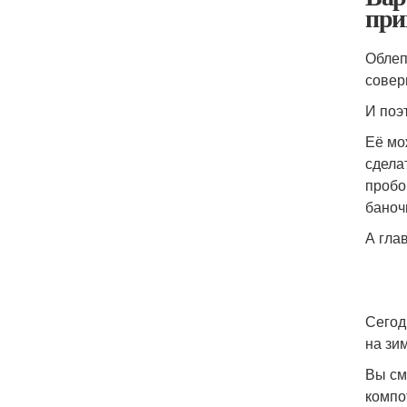
при
Облеп
совер
И поэ
Её мо
сделат
пробо
баноч
А гла
Сегод
на зи
Вы см
компо