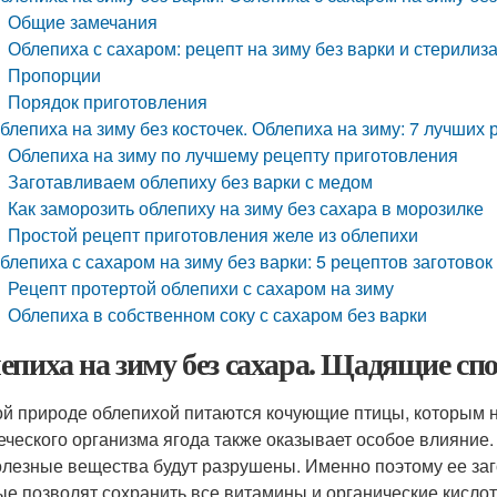
Общие замечания
Облепиха с сахаром: рецепт на зиму без варки и стерилиз
Пропорции
Порядок приготовления
блепиха на зиму без косточек. Облепиха на зиму: 7 лучших
Облепиха на зиму по лучшему рецепту приготовления
Заготавливаем облепиху без варки с медом
Как заморозить облепиху на зиму без сахара в морозилке
Простой рецепт приготовления желе из облепихи
блепиха с сахаром на зиму без варки: 5 рецептов заготовок
Рецепт протертой облепихи с сахаром на зиму
Облепиха в собственном соку с сахаром без варки
епиха на зиму без сахара. Щадящие сп
ой природе облепихой питаются кочующие птицы, которым н
еческого организма ягода также оказывает особое влияние.
олезные вещества будут разрушены. Именно поэтому ее заг
ые позволят сохранить все витамины и органические кисло