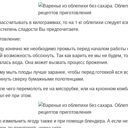
рассчитывать в килограммах, то на 1 кг облепихи следует вз
 степень сладости Вы предпочитаете.
товление:
оду конечно же необходимо промыть перед началом работы с
ей возможность обсохнуть. Так как варить ее мы не будем, т
алась вода. Она может вызвать процесс брожения.
му мыть плоды лучше заранее, чтобы перед готовкой вся во
кнуть сверху бумажными полотенцами.
сле чего перемолоть ее на мясорубке, или на кухонном ком
ал её при этом.
 измельчить ягоду также и при помощи блендера. А если не
ки, то перетереть через сито.