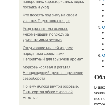
папоротник: характеристика, виды,
посадка и уход
Что посеять под зиму на своем
участке. Подготовка грядок
О
Уход хризантемы осенью.
Рекомендации по уходу за
хризантемами осенью
Отпугивание мышей из дома
народными средствами.
О
Неприятный для грызунов аромат
Морковь корявая и рогатая.
Неподходящий грунт и нарушение
Обл
севооборота
Почему яблоки внутри розовые.
В дик
Пять сортов яблок с красной
челов
мякотью
все п
котор