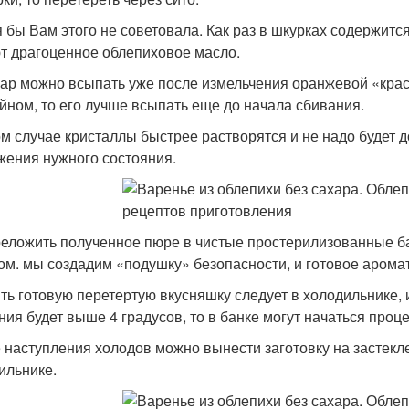
я бы Вам этого не советовала. Как раз в шкурках содержитс
т драгоценное облепиховое масло.
хар можно всыпать уже после измельчения оранжевой «крас
йном, то его лучше всыпать еще до начала сбивания.
ом случае кристаллы быстрее растворятся и не надо будет
жения нужного состояния.
реложить полученное пюре в чистые простерилизованные ба
ом. мы создадим «подушку» безопасности, и готовое арома
ть готовую перетертую вкусняшку следует в холодильнике, 
ния будет выше 4 градусов, то в банке могут начаться проц
 наступления холодов можно вынести заготовку на застек
ильнике.