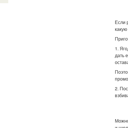
Если 
какую
Приго
1. Яг
дать 
остав
Поэто
промо
2. По
взбив
Можно
и шкур