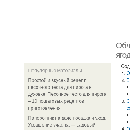
Обл
яго
Сод
Популярные материалы
О
В
Простой и вкусный рецепт
песочного теста для пирога в
духовке. Песочное тесто для пирога
С
– 10 пошаговых рецептов
с
приготовления
Папоротник на даче посадка и уход.
Украшение участка — садовый
О