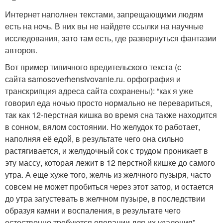
Интернет наполнен текстами, запрещающими людям
есть на ночь. В них вы не найдете ссылки на научные
исследования, зато там есть, где развернуться фантазии
авторов.
Вот пример типичного вредительского текста (с
сайта samosoverhenstvovanie.ru. орфография и
транскрипция адреса сайта сохранены): “как я уже
говорил еда ночью просто нормально не перевариться,
так как 12-перстная кишка во время сна также находится
в сонном, вялом состоянии. Но желудок то работает,
наполняя её едой, в результате чего она сильно
растягивается, и желудочный сок с трудом проникает в
эту массу, которая лежит в 12 перстной кишке до самого
утра. А еще хуже того, желчь из желчного пузыря, часто
совсем не может пробиться через этот затор, и остается
до утра загустевать в желчном пузыре, в последствии
образуя камни и воспаления, в результате чего
естественно требуются операции для их удаления”.