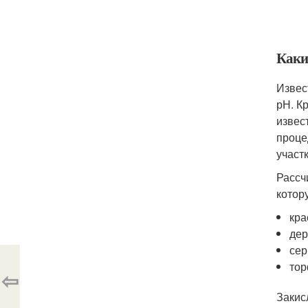
Каки
Извес
рН. К
извес
проце
участк
Рассч
котор
кра
дер
сер
тор
⇦
Закис