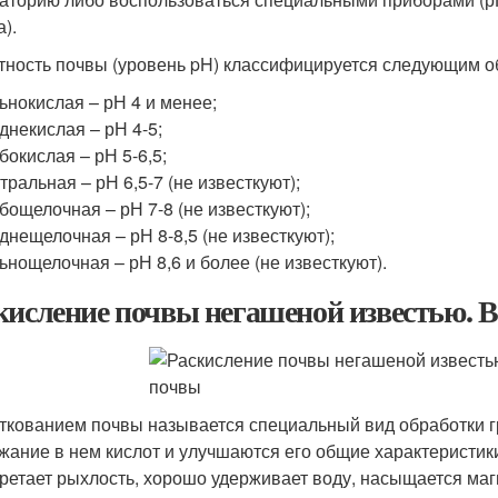
).
тность почвы (уровень pH) классифицируется следующим о
ьнокислая – рН 4 и менее;
днекислая – рН 4-5;
бокислая – рН 5-6,5;
тральная – рН 6,5-7 (не известкуют);
бощелочная – рН 7-8 (не известкуют);
днещелочная – рН 8-8,5 (не известкуют);
ьнощелочная – рН 8,6 и более (не известкуют).
кисление почвы негашеной известью. В
ткованием почвы называется специальный вид обработки гр
жание в нем кислот и улучшаются его общие характеристики
ретает рыхлость, хорошо удерживает воду, насыщается маг