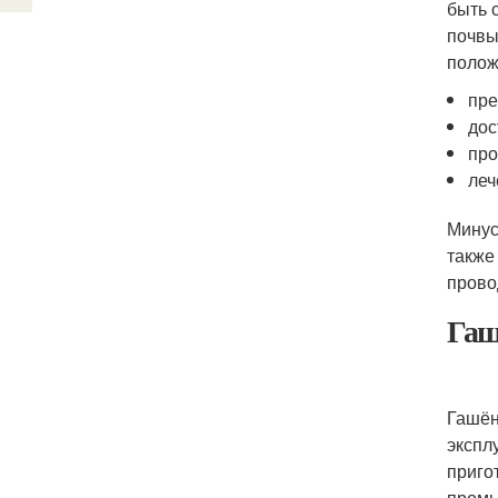
быть 
почвы
полож
пре
дос
про
леч
Минус
также
прово
Гаш
Гашён
экспл
приго
промы