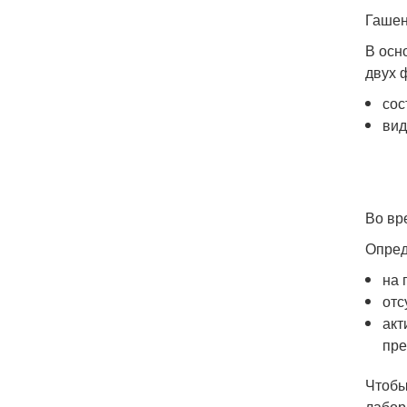
Гашен
В осн
двух 
сос
вид
Во вр
Опред
на 
отс
акт
пре
Чтобы
лабор