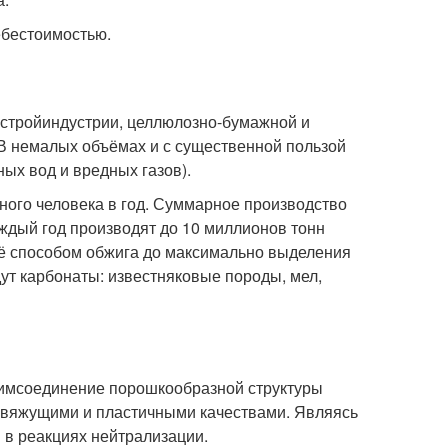
ебестоимостью.
 стройиндустрии, целлюлозно-бумажной и
В немалых объёмах и с существенной пользой
ых вод и вредных газов).
дного человека в год. Суммарное производство
аждый год производят до 10 миллионов тонн
 её способом обжига до максимально выделения
ут карбонаты: известняковые породы, мел,
 химсоединение порошкообразной структуры
и вяжущими и пластичными качествами. Являясь
 в реакциях нейтрализации.