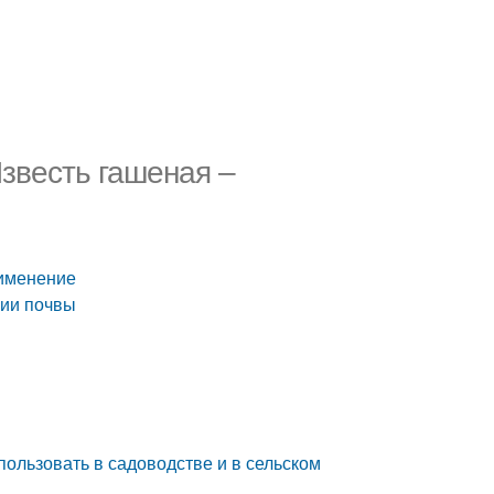
звесть гашеная –
рименение
нии почвы
пользовать в садоводстве и в сельском