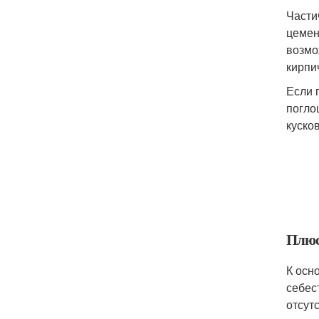
Части
цемен
возмо
кирпи
Если 
погло
куско
Плюс
К осн
себес
отсут