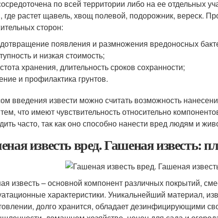
сосредоточена по всей территории либо на ее отдельных уч
, где растет щавель, хвощ полевой, подорожник, вереск. П
ительных сторон:
дотвращение появления и размножения вредоносных бакт
тупность и низкая стоимость;
стота хранения, длительность сроков сохранности;
ение и профилактика грунтов.
ом введения извести можно считать возможность нанесен
 тем, что имеют чувствительность относительно компонентов
дить часто, так как оно способно нанести вред людям и жи
еная известь вред. Гашеная известь: 
ая известь – основной компонент различных покрытий, см
уатационные характеристики. Уникальнейший материал, изв
товлении, долго хранится, обладает дезинфицирующими сво
шленности, домашнем хозяйстве, ценен для сада и огород