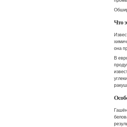
Обшир
Что э
Извес
химич
она п
В евр
проду
извес
углек
ракуш
Особ
Гашён
белов
резул