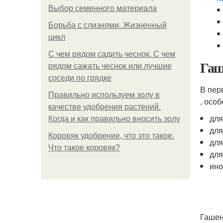
Выбор семенного материала
Борьба с слизнями. Жизненный
цикл
С чем рядом садить чеснок. С чем
Гаш
рядом сажать чеснок или лучшие
соседи по грядке
В пер
Правильно используем золу в
, осо
качестве удобрения растений.
для
Когда и как правильно вносить золу
для
Коровяк удобрение, что это такое.
для
Что такое коровяк?
для
ино
Гашен