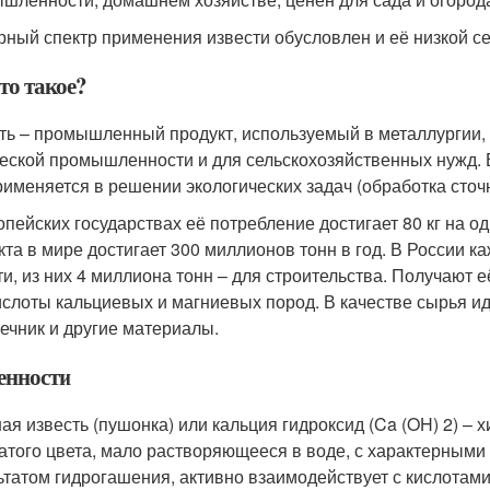
ный спектр применения извести обусловлен и её низкой с
то такое?
ть – промышленный продукт, используемый в металлургии,
еской промышленности и для сельскохозяйственных нужд. 
рименяется в решении экологических задач (обработка сточн
опейских государствах её потребление достигает 80 кг на о
кта в мире достигает 300 миллионов тонн в год. В России к
ти, из них 4 миллиона тонн – для строительства. Получают
ислоты кальциевых и магниевых пород. В качестве сырья ид
ечник и другие материалы.
енности
ая известь (пушонка) или кальция гидроксид (Ca (OH) 2) –
атого цвета, мало растворяющееся в воде, с характерным
ьтатом гидрогашения, активно взаимодействует с кислотами