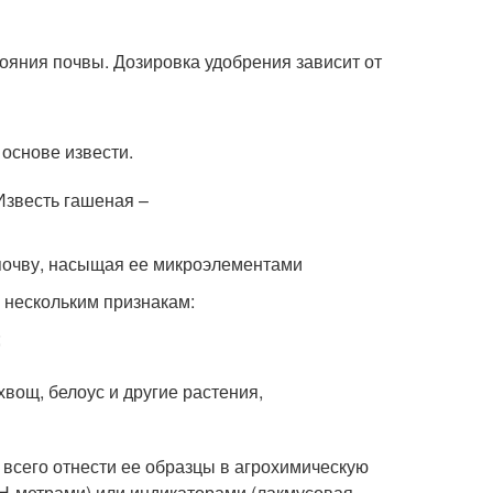
ояния почвы. Дозировка удобрения зависит от
 основе извести.
 почву, насыщая ее микроэлементами
 нескольким признакам:
;
хвощ, белоус и другие растения,
 всего отнести ее образцы в агрохимическую
Н-метрами) или индикаторами (лакмусовая