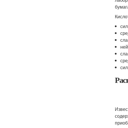
бумага
Кисло
сил
сре
сла
ней
сла
сре
сил
Рас
Извес
содер
приоб