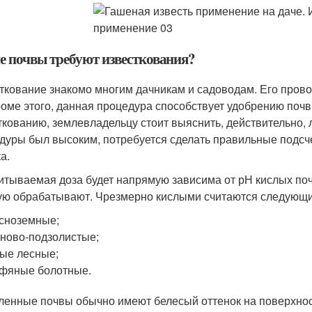
е почвы требуют известкования?
ткование знакомо многим дачникам и садоводам. Его прово
роме этого, данная процедура способствует удобрению почв 
ткованию, землевладельцу стоит выяснить, действительно, 
дуры был высоким, потребуется сделать правильные подсч
а.
итываемая доза будет напрямую зависима от рН кислых почв
ую обрабатывают. Чрезмерно кислыми считаются следующи
сноземные;
ново-подзолистые;
ые лесные;
фяные болотные.
ленные почвы обычно имеют белесый оттенок на поверхност