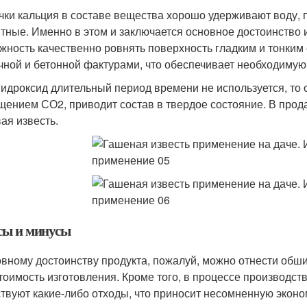
чки кальция в составе вещества хорошо удерживают воду, п
тные. Именно в этом и заключается основное достоинство 
жность качественно ровнять поверхность гладким и тонким с
чной и бетонной фактурами, что обеспечивает необходимую
гидроксид длительный период времени не используется, то
щением СО2, приводит состав в твердое состояние. В прод
вая известь.
ы и минусы
овному достоинству продукта, пожалуй, можно отнести об
тоимость изготовления. Кроме того, в процессе производст
ствуют какие-либо отходы, что приносит несомненную экон