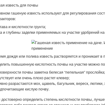
ая известь для почвы
овном гашеную известь используют для регулирования сост
факторов:
тава и кислотности грунта;
а и глубины заделки применяемых на участке удобрений на
емя дождя или полива известь растворяется и проникает в
елить повышенную кислотность почвы на участке можно по
поверхности почвы заметна белесая “пепельная” прослойка
утствует или очень плохо растет клевер;
ивно разрастаются мох, щавель, багульник, вереск, лютики, 
дпочитающие кислую почву.
 достоверно определить степень кислотности почвы, лучше
аторию либо воспользоваться специальными приборами (р