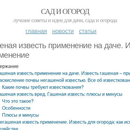
САД И ОГОРОД
лучшие советы и идеи для дачи, сада и огорода
главная
новости
статьи
еная известь применение на даче. И
менение
ержание
ашеная известь применение на даче. Известь гашеная – п
аскисление почвы негашеной известью. Все об известкова
Какие почвы требуют известкования?
ашеная известь вред. Гашеная известь: плюсы и минусы
Что это такое?
Особенности
Плюсы и минусы
егашеная известь применение. Известь для огорода: как ис
озяйстве