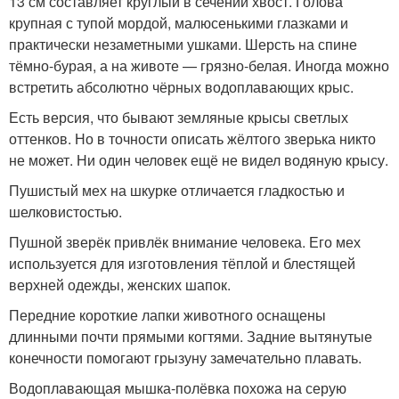
13 см составляет круглый в сечении хвост. Голова
крупная с тупой мордой, малюсенькими глазками и
практически незаметными ушками. Шерсть на спине
тёмно-бурая, а на животе — грязно-белая. Иногда можно
встретить абсолютно чёрных водоплавающих крыс.
Есть версия, что бывают земляные крысы светлых
оттенков. Но в точности описать жёлтого зверька никто
не может. Ни один человек ещё не видел водяную крысу.
Пушистый мех на шкурке отличается гладкостью и
шелковистостью.
Пушной зверёк привлёк внимание человека. Его мех
используется для изготовления тёплой и блестящей
верхней одежды, женских шапок.
Передние короткие лапки животного оснащены
длинными почти прямыми когтями. Задние вытянутые
конечности помогают грызуну замечательно плавать.
Водоплавающая мышка-полёвка похожа на серую