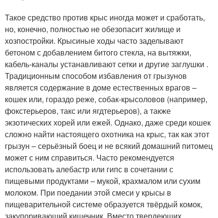
Такое средство против крыс иногда может и сработать,
но, конечно, полностью не обезопасит жилище и
хозпостройки. Крысиные ходы часто заделывают
бетоном с добавлением битого стекла, на вытяжки,
кабель-каналы устанавливают сетки и другие заглушки .
Традиционным способом избавления от грызунов
является содержание в доме естественных врагов –
кошек или, гораздо реже, собак-крысоловов (например,
фокстерьеров, такс или ягдтерьеров), а также
экзотических хорей или ежей. Однако, даже среди кошек
сложно найти настоящего охотника на крыс, так как этот
грызун – серьёзный боец и не всякий домашний питомец
может с ним справиться. Часто рекомендуется
использовать алебастр или гипс в сочетании с
пищевыми продуктами – мукой, крахмалом или сухим
молоком. При поедании этой смеси у крысы в
пищеварительной системе образуется твёрдый комок,
закупоривающий кишечник. Вместо твердеющих