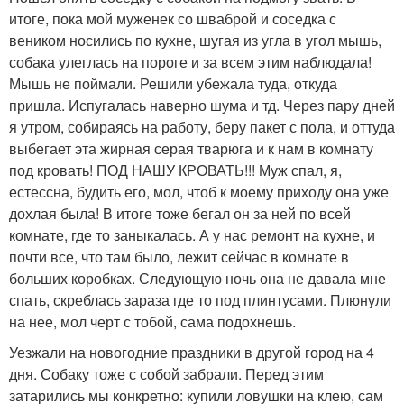
итоге, пока мой муженек со шваброй и соседка с
веником носились по кухне, шугая из угла в угол мышь,
собака улеглась на пороге и за всем этим наблюдала!
Мышь не поймали. Решили убежала туда, откуда
пришла. Испугалась наверно шума и тд. Через пару дней
я утром, собираясь на работу, беру пакет с пола, и оттуда
выбегает эта жирная серая тварюга и к нам в комнату
под кровать! ПОД НАШУ КРОВАТЬ!!! Муж спал, я,
естессна, будить его, мол, чтоб к моему приходу она уже
дохлая была! В итоге тоже бегал он за ней по всей
комнате, где то заныкалась. А у нас ремонт на кухне, и
почти все, что там было, лежит сейчас в комнате в
больших коробках. Следующую ночь она не давала мне
спать, скреблась зараза где то под плинтусами. Плюнули
на нее, мол черт с тобой, сама подохнешь.
Уезжали на новогодние праздники в другой город на 4
дня. Собаку тоже с собой забрали. Перед этим
затарились мы конкретно: купили ловушки на клею, сам