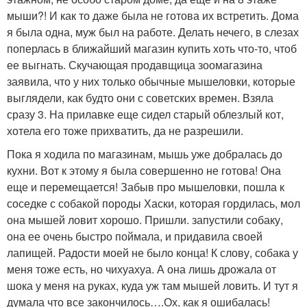
мыши?! И как то даже была не готова их встретить. Дома
я была одна, муж был на работе. Делать нечего, в слезах
поперлась в ближайший магазин купить хоть что-то, чтоб
ее выгнать. Скучающая продавщица зоомагазина
заявила, что у них только обычные мышеловки, которые
выглядели, как будто они с советских времен. Взяла
сразу 3. На прилавке еще сидел старый облезлый кот,
хотела его тоже прихватить, да не разрешили.
Пока я ходила по магазинам, мышь уже добралась до
кухни. Вот к этому я была совершенно не готова! Она
еще и перемещается! Забыв про мышеловки, пошла к
соседке с собакой породы Хаски, которая гордилась, мол
она мышей ловит хорошо. Пришли. запустили собаку,
она ее очень быстро поймала, и придавила своей
лапищей. Радости моей не было конца! К слову, собака у
меня тоже есть, но чихуахуа. А она лишь дрожала от
шока у меня на руках, куда уж там мышей ловить. И тут я
думала что все закончилось….Ох, как я ошибалась!