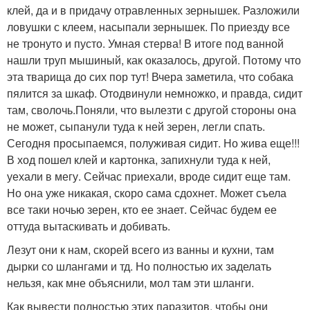
клей, да и в придачу отравленных зернышек. Разложили
ловушки с клеем, насыпали зернышек. По приезду все
не тронуто и пусто. Умная стерва! В итоге под ванной
нашли труп мышиный, как оказалось, другой. Потому что
эта тварища до сих пор тут! Вчера заметила, что собака
пялится за шкаф. Отодвинули немножко, и правда, сидит
там, сволочь.Поняли, что вылезти с другой стороны она
не может, сыпанули туда к ней зерен, легли спать.
Сегодня просыпаемся, полуживая сидит. Но жива еще!!!
В ход пошел клей и картонка, запихнули туда к ней,
уехали в мегу. Сейчас приехали, вроде сидит еще там.
Но она уже никакая, скоро сама сдохнет. Может съела
все таки ночью зерен, кто ее знает. Сейчас будем ее
оттуда вытаскивать и добивать.
Лезут они к нам, скорей всего из ванны и кухни, там
дырки со шлангами и тд. Но полностью их заделать
нельзя, как мне объяснили, мол там эти шланги.
Как вывести полностью этих паразитов, чтобы они