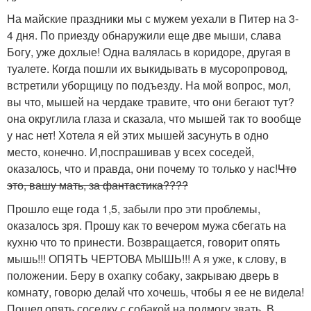
На майские праздники мы с мужем уехали в Питер на 3-
4 дня. По приезду обнаружили еще две мыши, слава
Богу, уже дохлые! Одна валялась в коридоре, другая в
туалете. Когда пошли их выкидывать в мусоропровод,
встретили уборщицу по подъезду. На мой вопрос, мол,
вы что, мышей на чердаке травите, что они бегают тут?
она округлила глаза и сказала, что мышей так то вообще
у нас нет! Хотела я ей этих мышей засунуть в одно
место, конечно. И,поспрашивав у всех соседей,
оказалось, что и правда, они почему то только у нас!
Что
это, вашу мать, за фантастика????
Прошло еще года 1,5, забыли про эти проблемы,
оказалось зря. Прошу как то вечером мужа сбегать на
кухню что то принести. Возвращается, говорит опять
мышь!!! ОПЯТЬ ЧЕРТОВА МЫШЬ!!! А я уже, к слову, в
положении. Беру в охапку собаку, закрываю дверь в
комнату, говорю делай что хочешь, чтобы я ее не видела!
Пошел опять соседку с собакой на подмогу звать. В