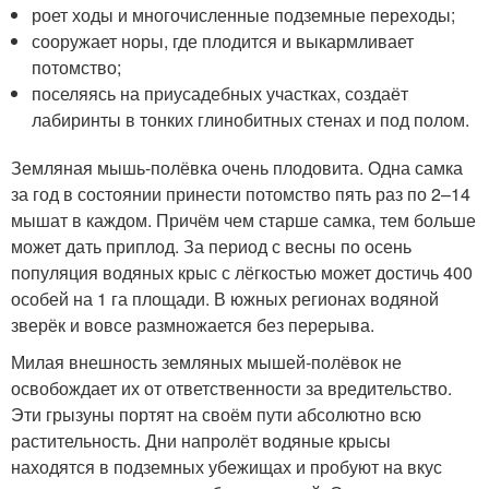
роет ходы и многочисленные подземные переходы;
сооружает норы, где плодится и выкармливает
потомство;
поселяясь на приусадебных участках, создаёт
лабиринты в тонких глинобитных стенах и под полом.
Земляная мышь-полёвка очень плодовита. Одна самка
за год в состоянии принести потомство пять раз по 2–14
мышат в каждом. Причём чем старше самка, тем больше
может дать приплод. За период с весны по осень
популяция водяных крыс с лёгкостью может достичь 400
особей на 1 га площади. В южных регионах водяной
зверёк и вовсе размножается без перерыва.
Милая внешность земляных мышей-полёвок не
освобождает их от ответственности за вредительство.
Эти грызуны портят на своём пути абсолютно всю
растительность. Дни напролёт водяные крысы
находятся в подземных убежищах и пробуют на вкус