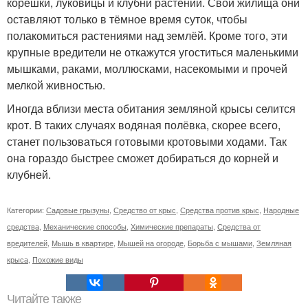
корешки, луковицы и клубни растений. Свои жилища они
оставляют только в тёмное время суток, чтобы
полакомиться растениями над землёй. Кроме того, эти
крупные вредители не откажутся угоститься маленькими
мышками, раками, моллюсками, насекомыми и прочей
мелкой живностью.
Иногда вблизи места обитания земляной крысы селится
крот. В таких случаях водяная полёвка, скорее всего,
станет пользоваться готовыми кротовыми ходами. Так
она гораздо быстрее сможет добираться до корней и
клубней.
Категории:
Садовые грызуны
,
Средство от крыс
,
Средства против крыс
,
Народные
средства
,
Механические способы
,
Химические препараты
,
Средства от
вредителей
,
Мышь в квартире
,
Мышей на огороде
,
Борьба с мышами
,
Земляная
крыса
,
Похожие виды
Читайте также