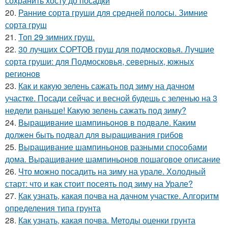
сохранить хосту до посадки
20.
Ранние сорта груши для средней полосы. Зимние
сорта груш
21.
Топ 29 зимних груш.
22.
30 лучших СОРТОВ груш для подмосковья. Лучшие
сорта груши: для Подмосковья, северных, южных
регионов
23.
Как и какую зелень сажать под зиму на дачном
участке. Посади сейчас и весной будешь с зеленью на 3
недели раньше! Какую зелень сажать под зиму?
24.
Выращивание шампиньонов в подвале. Каким
должен быть подвал для выращивания грибов
25.
Выращивание шампиньонов разными способами
дома. Выращивание шампиньонов пошаговое описание
26.
Что можно посадить на зиму на урале. Холодный
старт: что и как стоит посеять под зиму на Урале?
27.
Как узнать, какая почва на дачном участке. Алгоритм
определения типа грунта
28.
Как узнать, какая почва. Методы оценки грунта