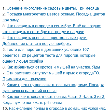
1.
Осенние многолетние садовые цветы. Три месяца
2.
Посадка многолетних цветов осенью. Посадка цветов
под зиму
3.
Что посадить в огороде в сентябре. Ещё не поздно:
что посадить в сентябре в огороде и на даче
4.
Что посадить осенью в приствольные круги.
Добавление статьи в новую подборку
5.
Тесто для пирогов в домашних условиях 107
рецептов. 20 рецептов теста для пирогов, которые
оценит любая хозяйка
6.
Как избавиться от кротов и мышей на участке. Яды
7.
Эти растения отпугнут мышей и крыс с огородаТО.
Приманки для грызунов
8.
Какие цветы нужно сажать осенью под зиму. Посадка
луковичных растений осенью
9.
Как понизить кислотность почвы. Часть 3 Часть 3 из 3:
Когда нужно понижать рН почвы
10.
Раскисление почвы в огороде в домашних условиях.