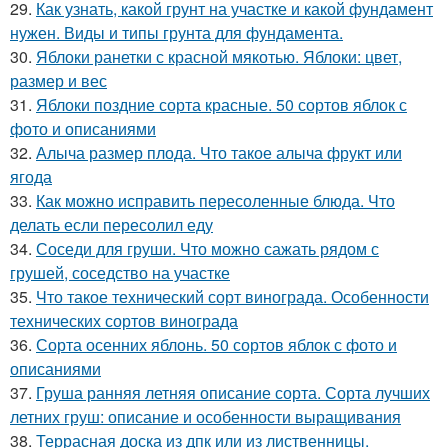
29.
Как узнать, какой грунт на участке и какой фундамент
нужен. Виды и типы грунта для фундамента.
30.
Яблоки ранетки с красной мякотью. Яблоки: цвет,
размер и вес
31.
Яблоки поздние сорта красные. 50 сортов яблок с
фото и описаниями
32.
Алыча размер плода. Что такое алыча фрукт или
ягода
33.
Как можно исправить пересоленные блюда. Что
делать если пересолил еду
34.
Соседи для груши. Что можно сажать рядом с
грушей, соседство на участке
35.
Что такое технический сорт винограда. Особенности
технических сортов винограда
36.
Сорта осенних яблонь. 50 сортов яблок с фото и
описаниями
37.
Груша ранняя летняя описание сорта. Сорта лучших
летних груш: описание и особенности выращивания
38.
Террасная доска из дпк или из лиственницы.