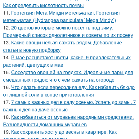
Как определить кислотность почвы
11.
Гортензия Мега Минди метельчатая. Гортензия
метельчатая (Hydrangea paniculata `Mega Mindy`)
12.
20 цветов которые можно посеять под зиму.
Примерный список однолетников и советы по их посеву
13.
Какие овощи нельзя сажать рядом. Добавление
статьи в новую подборку
14.
В мае расцветают цветы, какие. 9 привлекательных
растений, цветущих в мае
15.
Соседство овощей на грядках. Идеальные пары для
смешанных грядок: что с чем сажать на огороде
16.
Что делать если пересолила еду. Как избавить блюдо
от лишней соли в конце приготовления
17.
7 самых важных дел в саду осенью. Успеть до зимы. 7
важных дел на даче осенью
18.
Как избавиться от муравьев народными средствами.
Разновидности домашних муравьев
19.
Как сохранить хосту до весны в квартире. Как