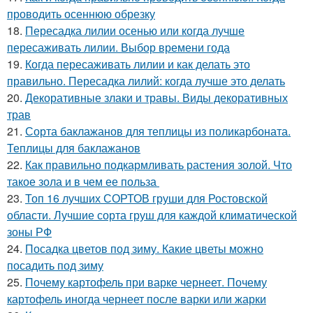
проводить осеннюю обрезку
18.
Пересадка лилии осенью или когда лучше
пересаживать лилии. Выбор времени года
19.
Когда пересаживать лилии и как делать это
правильно. Пересадка лилий: когда лучше это делать
20.
Декоративные злаки и травы. Виды декоративных
трав
21.
Сорта баклажанов для теплицы из поликарбоната.
Теплицы для баклажанов
22.
Как правильно подкармливать растения золой. Что
такое зола и в чем ее польза
23.
Топ 16 лучших СОРТОВ груши для Ростовской
области. Лучшие сорта груш для каждой климатической
зоны РФ
24.
Посадка цветов под зиму. Какие цветы можно
посадить под зиму
25.
Почему картофель при варке чернеет. Почему
картофель иногда чернеет после варки или жарки