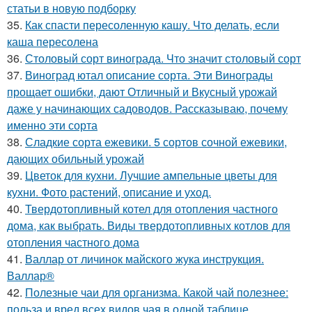
статьи в новую подборку
35.
Как спасти пересоленную кашу. Что делать, если
каша пересолена
36.
Столовый сорт винограда. Что значит столовый сорт
37.
Виноград ютал описание сорта. Эти Винограды
прощает ошибки, дают Отличный и Вкусный урожай
даже у начинающих садоводов. Рассказываю, почему
именно эти сорта
38.
Сладкие сорта ежевики. 5 сортов сочной ежевики,
дающих обильный урожай
39.
Цветок для кухни. Лучшие ампельные цветы для
кухни. Фото растений, описание и уход.
40.
Твердотопливный котел для отопления частного
дома, как выбрать. Виды твердотопливных котлов для
отопления частного дома
41.
Валлар от личинок майского жука инструкция.
Валлар®
42.
Полезные чаи для организма. Какой чай полезнее:
польза и вред всех видов чая в одной таблице