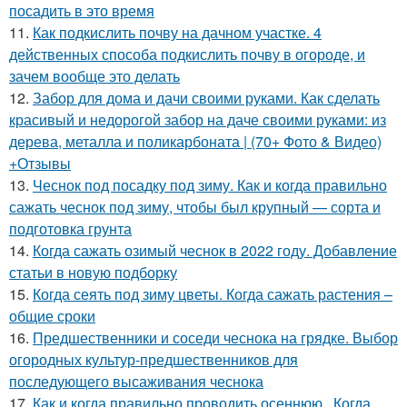
посадить в это время
11.
Как подкислить почву на дачном участке. 4
действенных способа подкислить почву в огороде, и
зачем вообще это делать
12.
Забор для дома и дачи своими руками. Как сделать
красивый и недорогой забор на даче своими руками: из
дерева, металла и поликарбоната | (70+ Фото & Видео)
+Отзывы
13.
Чеснок под посадку под зиму. Как и когда правильно
сажать чеснок под зиму, чтобы был крупный — сорта и
подготовка грунта
14.
Когда сажать озимый чеснок в 2022 году. Добавление
статьи в новую подборку
15.
Когда сеять под зиму цветы. Когда сажать растения –
общие сроки
16.
Предшественники и соседи чеснока на грядке. Выбор
огородных культур-предшественников для
последующего высаживания чеснока
17.
Как и когда правильно проводить осеннюю.. Когда