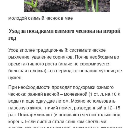
молодой озимый чеснок в мае
Уход за посадками озимого чеснока на второй
год
Уход вполне традиционный: систематическое
рыхление, удаление сорняков. Полив необходим во
время активного роста (иначе не сформируется
большая головка), а в период созревания луковиц не
нужен.
При необходимости проводят подкормки озимого
чеснока: ранней весной – мочевиной (1 ст. л. на 10 л
воды) и еще одну-две летом. Можно использовать
навозную жижу, птичий помет, разведенный в 12–15
раз. Подкармливают (и поливают) чеснок только под
корень. Если листья стали слишком светлыми –