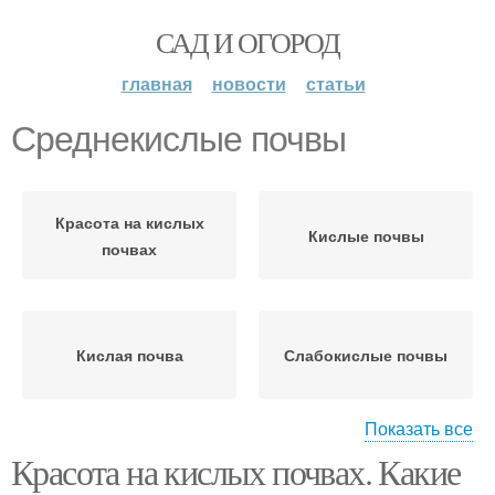
САД И ОГОРОД
главная
новости
статьи
Среднекислые почвы
Красота на кислых
Кислые почвы
почвах
Кислая почва
Слабокислые почвы
Показать все
Красота на кислых почвах. Какие
Почвы с помощью
Почвы для папоротника