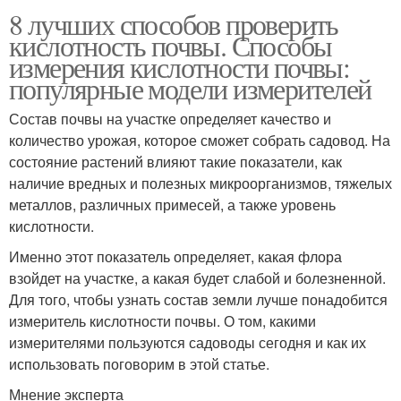
8 лучших способов проверить
кислотность почвы. Способы
измерения кислотности почвы:
Почва для посадки
Суглинистая почва
популярные модели измерителей
Состав почвы на участке определяет качество и
количество урожая, которое сможет собрать садовод. На
состояние растений влияют такие показатели, как
Почвы для фундамента
Почвы по траве
наличие вредных и полезных микроорганизмов, тяжелых
металлов, различных примесей, а также уровень
кислотности.
Почвы в домашних
Почвы на садовом
Именно этот показатель определяет, какая флора
условиях
участке
взойдет на участке, а какая будет слабой и болезненной.
Для того, чтобы узнать состав земли лучше понадобится
измеритель кислотности почвы. О том, какими
измерителями пользуются садоводы сегодня и как их
использовать поговорим в этой статье.
Мнение эксперта