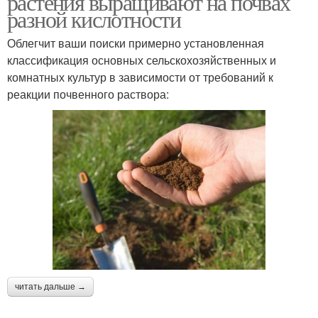
растения выращивают на почвах
разной кислотности
Облегчит ваши поиски примерно установленная
классификация основных сельскохозяйственных и
Почвы по растениям
Почвы по сорнякам
комнатных культур в зависимости от требований к
реакции почвенного раствора:
Щелочная почва
Почвы по методу
Борьба с кислой
Почвы на участке
почвой
читать дальше →
Почвы для грядки
Почва на участке