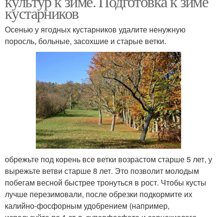
культур к зиме. Подготовка к зиме
кустарников
Осенью у ягодных кустарников удалите ненужную
поросль, больные, засохшие и старые ветки.
Растения в зиму
Груши к зиме
Дерева от старой коры
Дерева к зимовке
Дерева от зайцев
Растения под зиму
обрежьте под корень все ветки возрастом старше 5 лет, у
вырежьте ветви старше 8 лет. Это позволит молодым
побегам весной быстрее тронуться в рост. Чтобы кусты
лучше перезимовали, после обрезки подкормите их
Дерева по лунному
Огород к зиме
калийно-фосфорным удобрением (например,
календарю