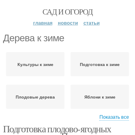
САД И ОГОРОД
главная
новости
статьи
Дерева к зиме
Культуры к зиме
Подготовка к зиме
Плодовые дерева
Яблони к зиме
Показать все
Подготовка плодово-ягодных
Растения к зиме
Сад к зиме