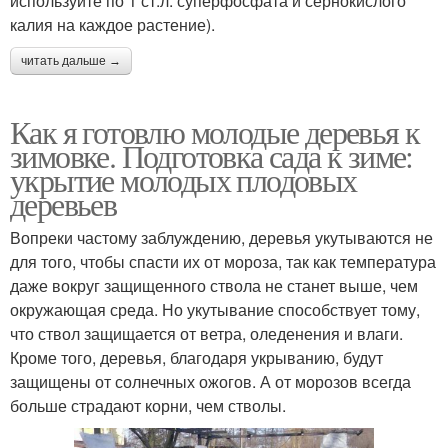
используйте по 1 ст.л. суперфосфата и сернокислого
калия на каждое растение).
Уход за плодовыми
читать дальше →
Почвы к зиме
деревьями
Как я готовлю молодые деревья к
зимовке. Подготовка сада к зиме:
укрытие молодых плодовых
Декоративные дерева
Уход за деревьями
деревьев
Вопреки частому заблуждению, деревья укутываются не
для того, чтобы спасти их от мороза, так как температура
даже вокруг защищенного ствола не станет выше, чем
Кустарники к зиме
окружающая среда. Но укутывание способствует тому,
что ствол защищается от ветра, оледенения и влаги.
Кроме того, деревья, благодаря укрыванию, будут
защищены от солнечных ожогов. А от морозов всегда
больше страдают корни, чем стволы.