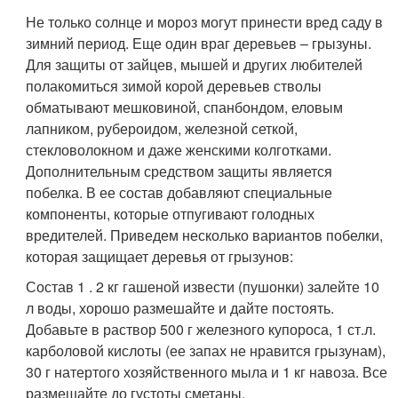
Не только солнце и мороз могут принести вред саду в
зимний период. Еще один враг деревьев – грызуны.
Для защиты от зайцев, мышей и других любителей
полакомиться зимой корой деревьев стволы
обматывают мешковиной, спанбондом, еловым
лапником, рубероидом, железной сеткой,
стекловолокном и даже женскими колготками.
Дополнительным средством защиты является
побелка. В ее состав добавляют специальные
компоненты, которые отпугивают голодных
вредителей. Приведем несколько вариантов побелки,
которая защищает деревья от грызунов:
Состав 1 . 2 кг гашеной извести (пушонки) залейте 10
л воды, хорошо размешайте и дайте постоять.
Добавьте в раствор 500 г железного купороса, 1 ст.л.
карболовой кислоты (ее запах не нравится грызунам),
30 г натертого хозяйственного мыла и 1 кг навоза. Все
размешайте до густоты сметаны.