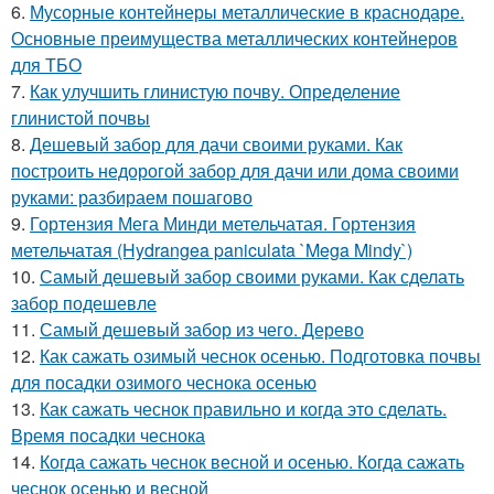
6.
Мусорные контейнеры металлические в краснодаре.
Основные преимущества металлических контейнеров
для ТБО
7.
Как улучшить глинистую почву. Определение
глинистой почвы
8.
Дешевый забор для дачи своими руками. Как
построить недорогой забор для дачи или дома своими
руками: разбираем пошагово
9.
Гортензия Мега Минди метельчатая. Гортензия
метельчатая (Hydrangea paniculata `Mega Mindy`)
10.
Самый дешевый забор своими руками. Как сделать
забор подешевле
11.
Самый дешевый забор из чего. Дерево
12.
Как сажать озимый чеснок осенью. Подготовка почвы
для посадки озимого чеснока осенью
13.
Как сажать чеснок правильно и когда это сделать.
Время посадки чеснока
14.
Когда сажать чеснок весной и осенью. Когда сажать
чеснок осенью и весной