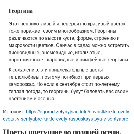
Георгина
Этот неприхотливый и невероятно красивый цветок
тоже поражает своим многообразием. Георгины
различаются по высоте куста, форме, строению и
махровости цветков. Сейчас в садах можно встретить
пионовидные, анемовидные, игольчатые,
воротничковые, шаровидные и нимфейные георгины.
К сожалению, эти привлекательные цветы
теплолюбивы, поэтому погибают при первых
заморозках. Но если в сентябре стоит по-летнему
теплая погода, то георгины будут баловать вас своим
цветением и осенью.
Источник:
https://ogorod.zelynyjsad.info/novosti/kakie-cvety-
cvetut-v-sentyabre-kakie-cvety-raspuskayutsya-v-sentyabre
Цветы цветущие до поздней осени.