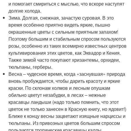
и помогает смириться с мыслью, что вскоре наступят
долгие холода.
Зима. Долгая, снежная, зачастую суровая. В это
время особенно приятно видеть яркие, пышно
окрашенные цветы с сильным приятным запахом!
Поэтому большим и стабильным спросом пользуются
розы, особенно из таких всемирно известных центров
культивирования этих цветов, как Эквадор и Кения.
Также зимой часто покупают хризантемы, орхидеи,
тюльпаны, герберы.
Весна – чудесное время, когда «заснувшая» природа
вновь пробуждается, чтобы дарить красоту и яркие
краски. По склонам холмов и лесным опушкам
обильно цветут незабудки, в лесах – нежные
красавцы ландыши (надо только помнить, что этот
цветок не только занесен в Красную книгу, но ядовит!)
Ближе к концу весны зацветают изящные нарциссы и
тюльпаны. Из привозных цветов большим спросом
пользуются тропические красавицы каллы.