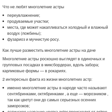
Что не любят многолетние астры
переувлажнение;
продуваемые участки;
места, где может накапливаться холодный и влажный
воздух (ложбины);
фузариоз и мучнистую росу.
Как лучше разместить многолетние астры на даче
Многолетние астры роскошно выглядят в одиночных и
групповых посадках в миксбордерах, вдоль забора;
карликовые формы — в рокариях.
2 интересных факта из жизни многолетних астр:
именно многолетние астры в народе часто называют
сентябринками, октябринками , а еще — морозником ,
так как цветут они до самых серьезных осенних
заморозков;
латинское название цветка aster происходит от astron,