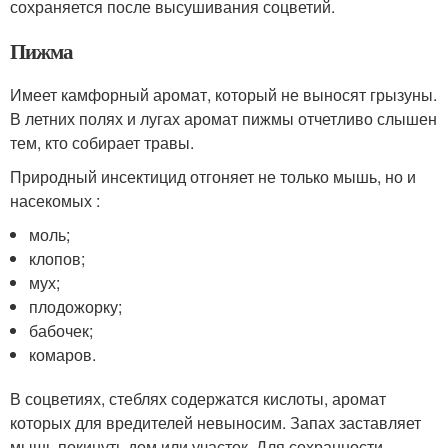
сохраняется после высушивания соцветий.
Пижма
Имеет камфорный аромат, который не выносят грызуны.
В летних полях и лугах аромат пижмы отчетливо слышен
тем, кто собирает травы.
Природный инсектицид отгоняет не только мышь, но и
насекомых :
моль;
клопов;
мух;
плодожорку;
бабочек;
комаров.
В соцветиях, стеблях содержатся кислоты, аромат
которых для вредителей невыносим. Запах заставляет
мышь покинуть дом или участок. Для сохранности