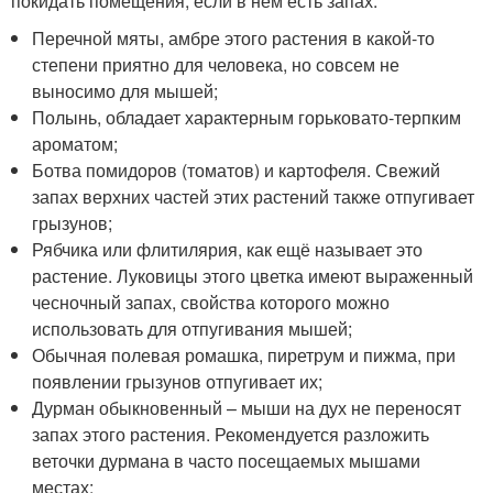
покидать помещения, если в нём есть запах:
Перечной мяты, амбре этого растения в какой-то
степени приятно для человека, но совсем не
выносимо для мышей;
Полынь, обладает характерным горьковато-терпким
ароматом;
Ботва помидоров (томатов) и картофеля. Свежий
запах верхних частей этих растений также отпугивает
грызунов;
Рябчика или флитилярия, как ещё называет это
растение. Луковицы этого цветка имеют выраженный
чесночный запах, свойства которого можно
использовать для отпугивания мышей;
Обычная полевая ромашка, пиретрум и пижма, при
появлении грызунов отпугивает их;
Дурман обыкновенный – мыши на дух не переносят
запах этого растения. Рекомендуется разложить
веточки дурмана в часто посещаемых мышами
местах;