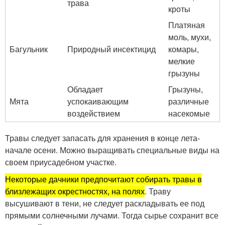
трава
кроты
Платяная
моль, мухи,
Багульник
Природный инсектицид
комары,
мелкие
грызуны
Обладает
Грызуны,
Мята
успокаивающим
различные
воздействием
насекомые
Травы следует запасать для хранения в конце лета-
начале осени. Можно выращивать специальные виды на
своем приусадебном участке.
Некоторые дачники предпочитают собирать травы в
близлежащих окрестностях, на полях
. Траву
высушивают в тени, не следует раскладывать ее под
прямыми солнечными лучами. Тогда сырье сохранит все