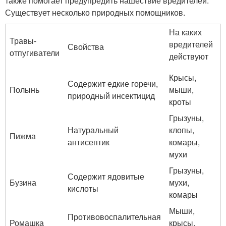
также помогает предупредить нашествие вредителей.
Существует несколько природных помощников.
На каких
Травы-
вредителей
Свойства
отпугиватели
действуют
Крысы,
Содержит едкие горечи,
Полынь
мыши,
природный инсектицид
кроты
Грызуны,
Натуральный
клопы,
Пижма
антисептик
комары,
мухи
Грызуны,
Содержит ядовитые
Бузина
мухи,
кислоты
комары
Мыши,
Противовоспалительная
Ромашка
крысы,