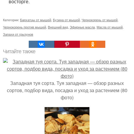
восторге.
Категории:
Бархатцы от мышей
,
Бузина от мышей
,
Чернокорень от мышей
,
Чернокорень против мышей
,
Внешний вид
,
Эфирные масла
,
Масла от мышей
,
Запахи от грызунов
Читайте также
Западная туя сорта. Туя западная — обзор разных
сортов, подбор вида, посадка и уход за растением (80
фото)