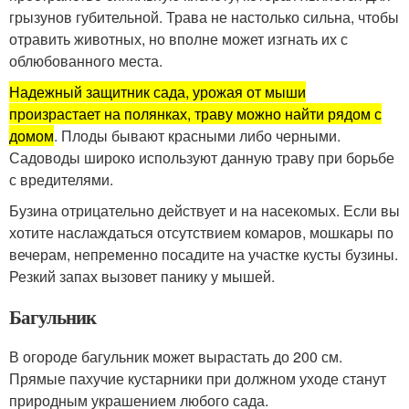
грызунов губительной. Трава не настолько сильна, чтобы
отравить животных, но вполне может изгнать их с
облюбованного места.
Надежный защитник сада, урожая от мыши
произрастает на полянках, траву можно найти рядом с
домом
. Плоды бывают красными либо черными.
Садоводы широко используют данную траву при борьбе
с вредителями.
Бузина отрицательно действует и на насекомых. Если вы
хотите наслаждаться отсутствием комаров, мошкары по
вечерам, непременно посадите на участке кусты бузины.
Резкий запах вызовет панику у мышей.
Багульник
В огороде багульник может вырастать до 200 см.
Прямые пахучие кустарники при должном уходе станут
природным украшением любого сада.