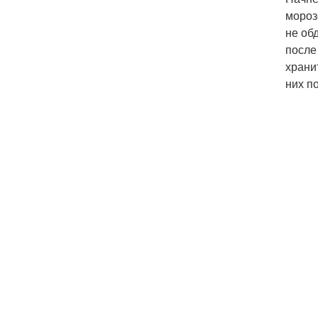
мороз
не об
после
храни
них п