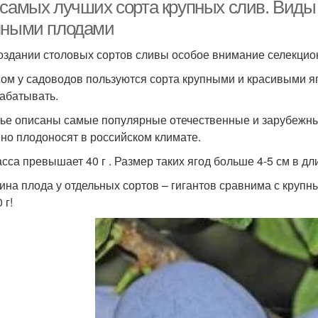
региона
 самых лучших сорта крупных слив. Виды
пными плодами
оздании столовых сортов сливы особое внимание селекцио
Мор
Зимние сорта
Вкусные сорта
ом у садоводов пользуются сорта крупными и красивыми яг
абатывать.
тье описаны самые популярные отечественные и зарубежны
Осенние сорта
Зимостойкие сорта
К
но плодоносят в российском климате.
асса превышает 40 г . Размер таких ягод больше 4-5 см в дл
ина плода у отдельных сортов – гигантов сравнима с крупн
 г!
рта для подмосковья
Декоративные сорта
Ур
Элитные сорта
Ремонтантные сорта
Сре