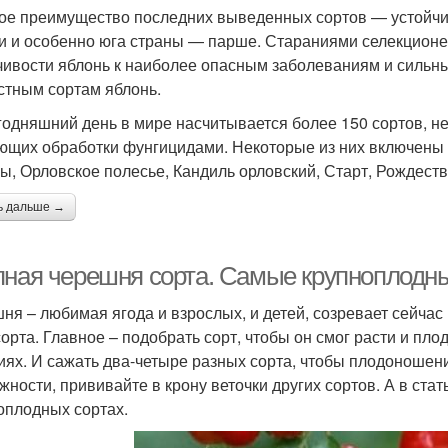
ое преимущество последних выведенных сортов — устойчив
и и особенно юга страны — парше. Стараниями селекцион
чивости яблонь к наиболее опасным заболеваниям и сильны
стным сортам яблонь.
годняшний день в мире насчитывается более 150 сортов, не
ющих обработки фунгицидами. Некоторые из них включены 
ы, Орловское полесье, Кандиль орловский, Старт, Рождеств
ь дальше →
пная черешня сорта. Самые крупноплодн
ня – любимая ягода и взрослых, и детей, созревает сейчас 
сорта. Главное – подобрать сорт, чтобы он смог расти и пл
иях. И сажать два-четыре разных сорта, чтобы плодоношен
жности, прививайте в крону веточки других сортов. А в ст
оплодных сортах.