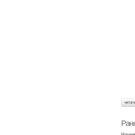
читат
Ран
Начне