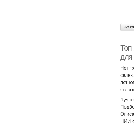
читат
Топ
для
Нет г
селек
летне
скоро
Лучши
Подбо
Описа
НИИ с