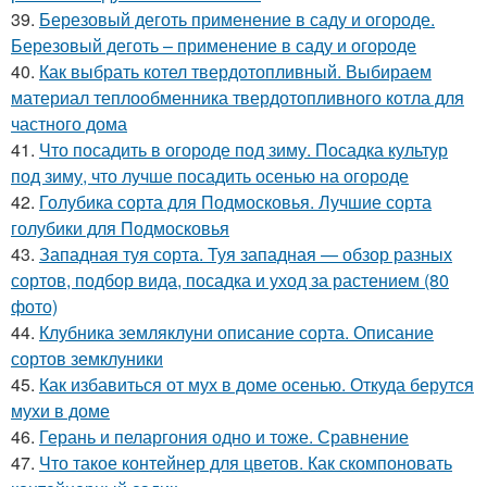
39.
Березовый деготь применение в саду и огороде.
Березовый деготь – применение в саду и огороде
40.
Как выбрать котел твердотопливный. Выбираем
материал теплообменника твердотопливного котла для
частного дома
41.
Что посадить в огороде под зиму. Посадка культур
под зиму, что лучше посадить осенью на огороде
42.
Голубика сорта для Подмосковья. Лучшие сорта
голубики для Подмосковья
43.
Западная туя сорта. Туя западная — обзор разных
сортов, подбор вида, посадка и уход за растением (80
фото)
44.
Клубника земляклуни описание сорта. Описание
сортов земклуники
45.
Как избавиться от мух в доме осенью. Откуда берутся
мухи в доме
46.
Герань и пеларгония одно и тоже. Сравнение
47.
Что такое контейнер для цветов. Как скомпоновать