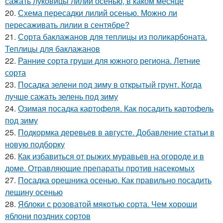
сажать луковицы лилии осенью, в каком месяце
20.
Схема пересадки лилий осенью. Можно ли
пересаживать лилии в сентябре?
21.
Сорта баклажанов для теплицы из поликарбоната.
Теплицы для баклажанов
22.
Ранние сорта груши для южного региона. Летние
сорта
23.
Посадка зелени под зиму в открытый грунт. Когда
лучше сажать зелень под зиму
24.
Озимая посадка картофеля. Как посадить картофель
под зиму
25.
Подкормка деревьев в августе. Добавление статьи в
новую подборку
26.
Как избавиться от рыжих муравьев на огороде и в
доме. Отравляющие препараты против насекомых
27.
Посадка орешника осенью. Как правильно посадить
лещину осенью
28.
Яблоки с розоватой мякотью сорта. Чем хороши
яблони поздних сортов