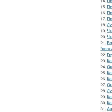
14.
По
15.
Пе
16.
По
17.
По
18.
Лу
19.
Чт
20.
Чт
21.
Бо
"прот
22.
Гр
23.
Ка
24.
Оп
25.
Ка
26.
Ка
27.
Ог
28.
Лу
29.
Ка
30.
Ка
31.
Ан