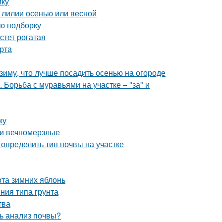
ику
 лилии осенью или весной
ую подборку
стет рогатая
рта
 зиму, что лучше посадить осенью на огороде
Борьба с муравьями на участке – "за" и
ку
 и вечномерзлые
к определить тип почвы на участке
рта зимних яблонь
ения типа грунта
тва
ь анализ почвы?