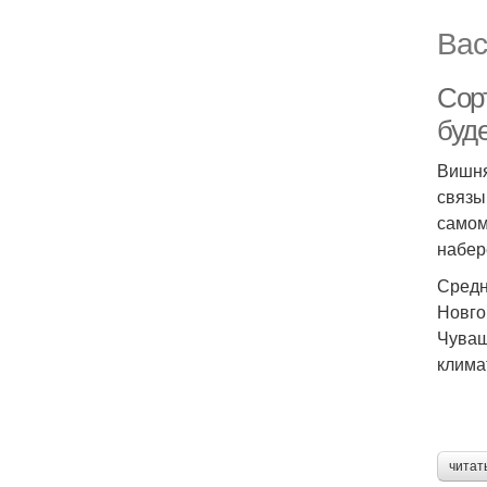
Вас
Сор
буд
Вишня
связы
самом
набер
Средн
Новго
Чуваш
клима
читат