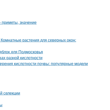
— приметы, значение
 Комнатные растения для северных окон:
 яблок для Подмосковья
вах разной кислотности
мерения кислотности почвы: популярные модели
ой селекции
ты