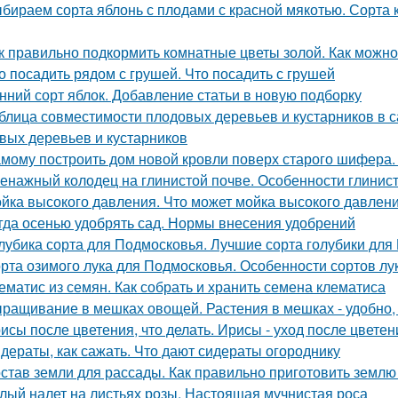
бираем сорта яблонь с плодами с красной мякотью. Сорта к
к правильно подкормить комнатные цветы золой. Как можно
о посадить рядом с грушей. Что посадить с грушей
нний сорт яблок. Добавление статьи в новую подборку
блица совместимости плодовых деревьев и кустарников в 
вых деревьев и кустарников
мому построить дом новой кровли поверх старого шифера
енажный колодец на глинистой почве. Особенности глинис
йка высокого давления. Что может мойка высокого давлен
гда осенью удобрять сад. Нормы внесения удобрений
лубика сорта для Подмосковья. Лучшие сорта голубики для
рта озимого лука для Подмосковья. Особенности сортов лу
ематис из семян. Как собрать и хранить семена клематиса
ращивание в мешках овощей. Растения в мешках - удобно, 
исы после цветения, что делать. Ирисы - уход после цветен
дераты, как сажать. Что дают сидераты огороднику
став земли для рассады. Как правильно приготовить землю
лый налет на листьях розы. Настоящая мучнистая роса