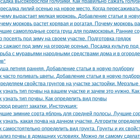
садка высокорослой голубики. Как правильно сажать голуб
ресадка лилий осенью на новое место. Когда пересаживать
чему вырастает мелкая морковь. Добавление статьи в нов
чему морковь растет корявая и рогатая. Почему морковь ра
чшие самоплодные сорта груш для подмосковья. Ранние со
о посеять под зиму на своем участке. Подготовка грядок
о сажают под зиму на огороде осенью. Посадка культур под
рьба с муравьями народными средствами дома и в огороде. 
ив"
уша летняя ранняя. Добавление статьи в новую подборку
к часто поливать цветы. Добавление статьи в новую подбор
ределяем свойства грунтов на участке застройки. Мерзлые
к узнать тип почвы на вашем участке и зачем это нужно. Ка
к узнать тип почвы. Как определить вид почвы
ород рецепт закатки. Инструкция:
чшие зимние сорта яблонь для средней полосы. Лучшие со
к узнать, какая почва на дачном участке. Алгоритм определ
к самостоятельно определить вид грунта. Грунты и их свойс
ализ почвы в домашних условиях. Можно ли самому сделат