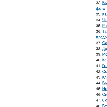
32.
Вы
фото
33.
Ка
34.
Чт
35.
Ра
36.
Та
плодо
37.
Са
38.
Др
39.
Мо
40.
Ко
41.
Го
42.
Со
43.
Кл
44.
Вы
45.
Ир
46.
Си
47.
Со
48.
Бе