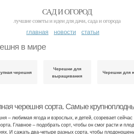
САД И ОГОРОД
лучшие советы и идеи для дачи, сада и огорода
главная
новости
статьи
ешня в мире
Черешни для
упная черешня
Черешни для 
выращивания
пная черешня сорта. Самые крупноплодн
ня – любимая ягода и взрослых, и детей, созревает сейчас 
сорта. Главное – подобрать сорт, чтобы он смог расти и пл
иях. И сажать два-четыре разных сорта, чтобы плодоношен