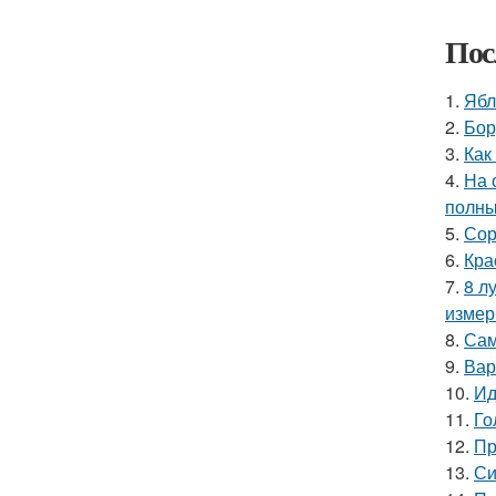
Пос
1.
Ябл
2.
Бор
3.
Как
4.
На 
полны
5.
Сор
6.
Кра
7.
8 л
измер
8.
Сам
9.
Вар
10.
Ид
11.
Го
12.
Пр
13.
Си