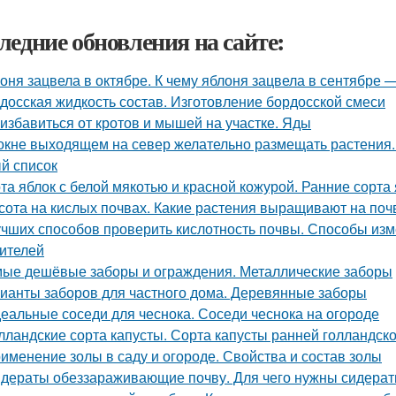
ледние обновления на сайте:
оня зацвела в октябре. К чему яблоня зацвела в сентябре 
досская жидкость состав. Изготовление бордосской смеси
 избавиться от кротов и мышей на участке. Яды
окне выходящем на север желательно размещать растения.
й список
та яблок с белой мякотью и красной кожурой. Ранние сорта
сота на кислых почвах. Какие растения выращивают на поч
учших способов проверить кислотность почвы. Способы из
ителей
ые дешёвые заборы и ограждения. Металлические заборы
ианты заборов для частного дома. Деревянные заборы
еальные соседи для чеснока. Соседи чеснока на огороде
лландские сорта капусты. Сорта капусты ранней голландск
именение золы в саду и огороде. Свойства и состав золы
дераты обеззараживающие почву. Для чего нужны сидера