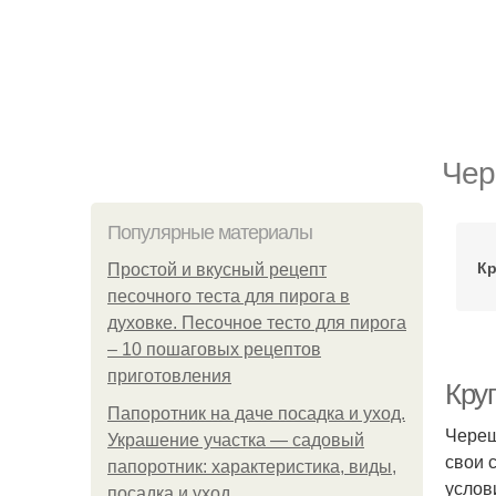
Чер
Популярные материалы
Кр
Простой и вкусный рецепт
песочного теста для пирога в
духовке. Песочное тесто для пирога
– 10 пошаговых рецептов
приготовления
Кру
Папоротник на даче посадка и уход.
Череш
Украшение участка — садовый
свои 
папоротник: характеристика, виды,
услов
посадка и уход