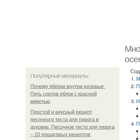
Мно
осе
Сод
Популярные материалы
М
П
Почему яблоки внутри розовые.
Пять сортов яблок с красной
Н
мякотью
Простой и вкусный рецепт
песочного теста для пирога в
П
духовке. Песочное тесто для пирога
– 10 пошаговых рецептов