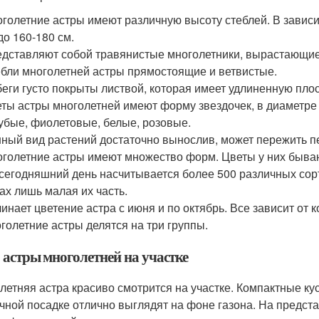
голетние астры имеют различную высоту стеблей. В зависим
до 160-180 см.
дставляют собой травянистые многолетники, вырастающие 
бли многолетней астры прямостоящие и ветвистые.
еги густо покрыты листвой, которая имеет удлиненную пл
ты астры многолетней имеют форму звездочек, в диаметре 
убые, фиолетовые, белые, розовые.
ный вид растений достаточно вынослив, может пережить п
голетние астры имеют множество форм. Цветы у них быва
сегодняшний день насчитывается более 500 различных сорт
ах лишь малая их часть.
инает цветение астра с июня и по октябрь. Все зависит от 
голетние астры делятся на три группы.
 астры многолетней на участке
летняя астра красиво смотрится на участке. Компактные ку
чной посадке отлично выглядят на фоне газона. На предста