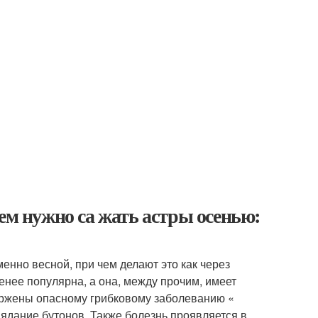
ем нужно са жать астры осенью:
нно весной, при чем делают это как через
менее популярна, а она, между прочим, имеет
вержены опасному грибковому заболеванию «
ядание бутонов. Также болезнь проявляется в