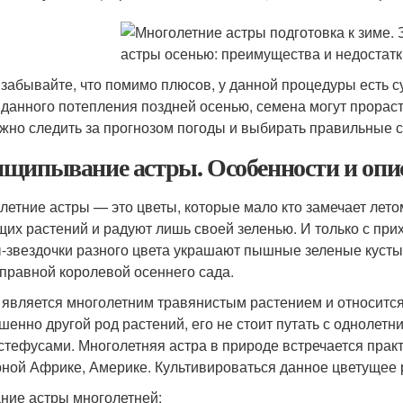
 забывайте, что помимо плюсов, у данной процедуры есть с
данного потепления поздней осенью, семена могут прорасти
ажно следить за прогнозом погоды и выбирать правильные 
щипывание астры. Особенности и опи
летние астры — это цветы, которые мало кто замечает лет
щих растений и радуют лишь своей зеленью. И только с пр
-звездочки разного цвета украшают пышные зеленые кусты и
правной королевой осеннего сада.
 является многолетним травянистым растением и относится
шенно другой род растений, его не стоит путать с однолет
стефусами. Многолетняя астра в природе встречается практи
ной Африке, Америке. Культивироваться данное цветущее р
ние астры многолетней: