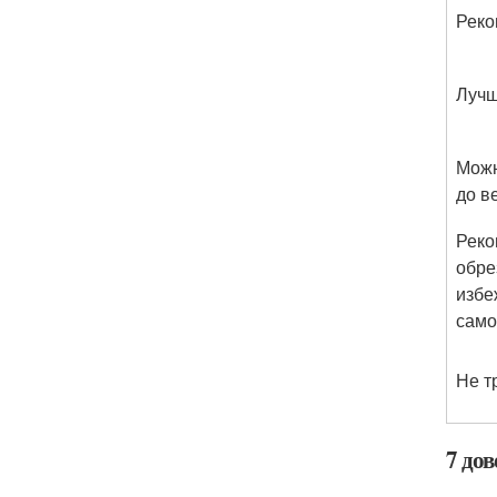
Реко
Лучш
Можн
до в
Реко
обре
избе
само
Не т
7 дов