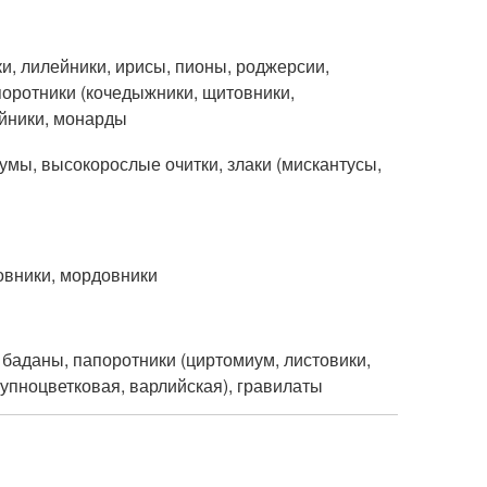
и, лилейники, ирисы, пионы, роджерсии,
поротники (кочедыжники, щитовники,
ейники, монарды
умы, высокорослые очитки, злаки (мискантусы,
ловники, мордовники
 баданы, папоротники (циртомиум, листовики,
крупноцветковая, варлийская), гравилаты