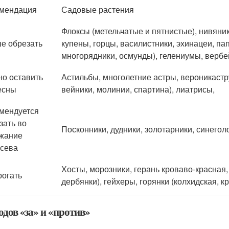
мендация
Садовые растения
Флоксы (метельчатые и пятнистые), нивяник
е обрезать
купены, горцы, василистники, эхинацеи, па
многорядники, осмунды), гелениумы, верб
о оставить
Астильбы, многолетние астры, вероникастр
есны
вейники, молинии, спартина), лиатрисы,
мендуется
зать во
Посконники, дудники, золотарники, синего
жание
сева
Хосты, морозники, герань кроваво‑красная,
рогать
дербянки), гейхеры, горянки (колхидская, 
одов «за» и «против»