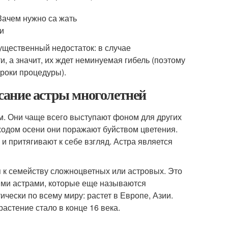
ущественный недостаток: в случае
, а значит, их ждет неминуемая гибель (поэтому
сроки процедуры).
сание астры многолетней
ом. Они чаще всего выступают фоном для других
иходом осени они поражают буйством цветения.
 притягивают к себе взгляд. Астра является
 к семейству сложноцветных или астровых. Это
ними астрами, которые еще называются
чески по всему миру: растет в Европе, Азии.
астение стало в конце 16 века.