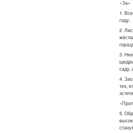
«За»
1. Вс
году.
2. Ли
жёстк
гораз
3. Не
щедры
саду,
4. За
тех, 
эстет
«Прот
5. Об
высок
стану