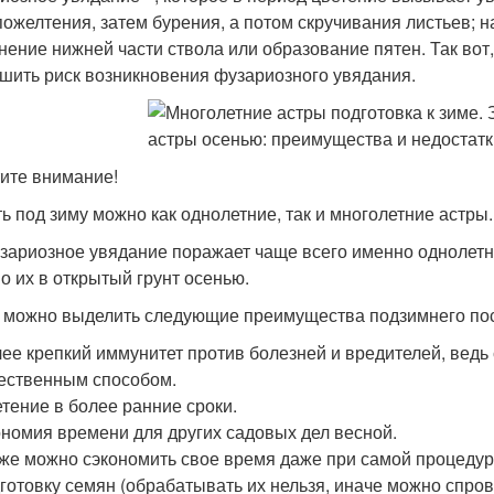
пожелтения, затем бурения, а потом скручивания листьев; 
нение нижней части ствола или образование пятен. Так вот,
шить риск возникновения фузариозного увядания.
ите внимание!
ь под зиму можно как однолетние, так и многолетние астры.
зариозное увядание поражает чаще всего именно однолетн
о их в открытый грунт осенью.
 можно выделить следующие преимущества подзимнего по
ее крепкий иммунитет против болезней и вредителей, вед
ественным способом.
тение в более ранние сроки.
номия времени для других садовых дел весной.
же можно сэкономить свое время даже при самой процедуре
готовку семян (обрабатывать их нельзя, иначе можно спро