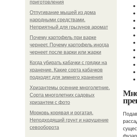
приготовления
Отпугивание мышей из дома
народными средствами.
Неприятный для грызунов аромат
Почему картофель при варке
чернеет. Почему картофель иногда
чернеет после варки или жарки
Когда убирать кабачки с грядки на
хранение. Какие сорта кабачков
подходят для зимнего хранения
Хризантемы осенние многолетние.
Мно
Сорта многолетних садовых
пре
хризантем с фото
Морковь корявая и рогатая.
Подав
Неподходящий грунт и нарушение
расса
севооборота
сущес
фузар