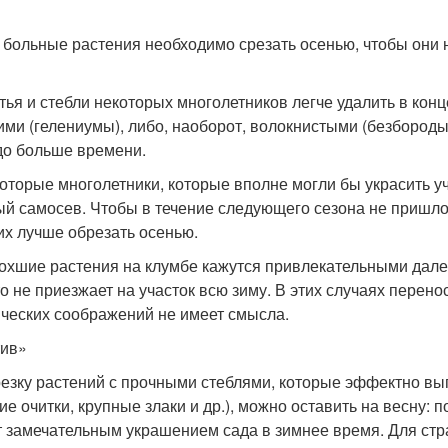
е больные растения необходимо срезать осенью, чтобы они
стья и стебли некоторых многолетников легче удалить в кон
ими (гелениумы), либо, наоборот, волокнистыми (безбороды
до больше времени.
которые многолетники, которые вполне могли бы украсить у
й самосев. Чтобы в течение следующего сезона не пришл
 их лучше обрезать осенью.
сохшие растения на клумбе кажутся привлекательными далек
кто не приезжает на участок всю зиму. В этих случаях перено
ических соображений не имеет смысла.
ив»
резку растений с прочными стеблями, которые эффектно вы
ие очитки, крупные злаки и др.), можно оставить на весну
т замечательным украшением сада в зимнее время. Для стр