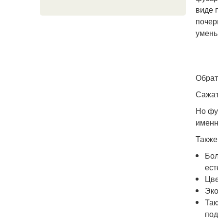
виде 
почер
умень
Обрат
Сажат
Но фу
именн
Также
Бол
ест
Цве
Эко
Так
под