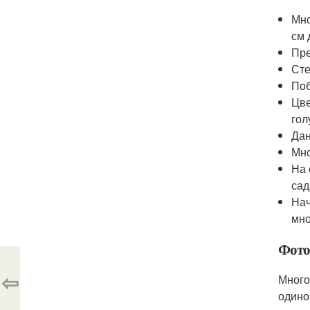
Мно
см 
Пре
Сте
Поб
Цве
гол
Дан
Мно
На 
сад
Нач
мно
Фото
⇦
Много
одино