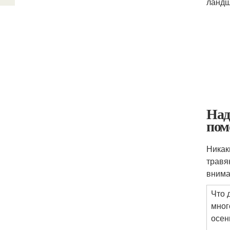
ландш
Над
пом
Никак
травя
внима
Что 
мног
осен