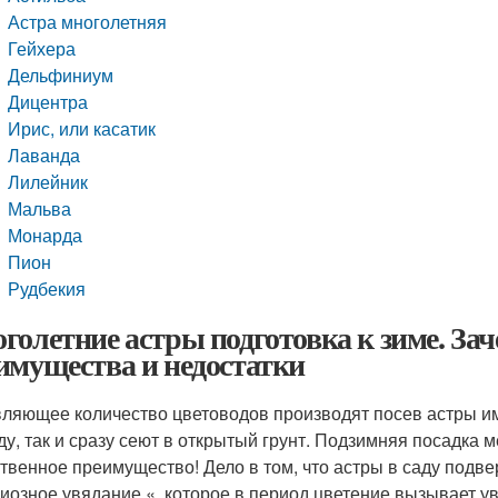
Астра многолетняя
Гейхера
Дельфиниум
Дицентра
Ирис, или касатик
Лаванда
Лилейник
Мальва
Монарда
Пион
Рудбекия
голетние астры подготовка к зиме. Зач
имущества и недостатки
ляющее количество цветоводов производят посев астры име
ду, так и сразу сеют в открытый грунт. Подзимняя посадка 
твенное преимущество! Дело в том, что астры в саду под
иозное увядание «, которое в период цветение вызывает ув