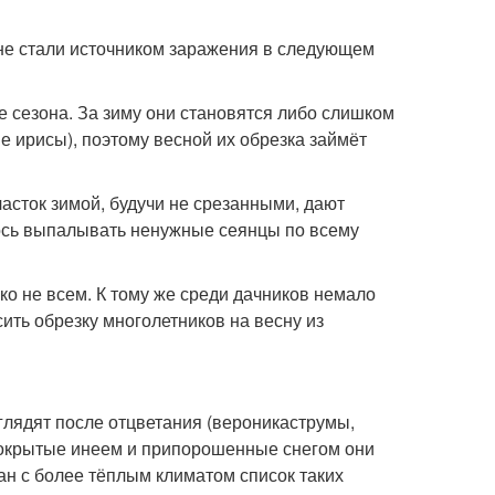
 не стали источником заражения в следующем
це сезона. За зиму они становятся либо слишком
е ирисы), поэтому весной их обрезка займёт
часток зимой, будучи не срезанными, дают
ось выпалывать ненужные сеянцы по всему
о не всем. К тому же среди дачников немало
сить обрезку многолетников на весну из
глядят после отцветания (вероникаструмы,
: покрытые инеем и припорошенные снегом они
ан с более тёплым климатом список таких