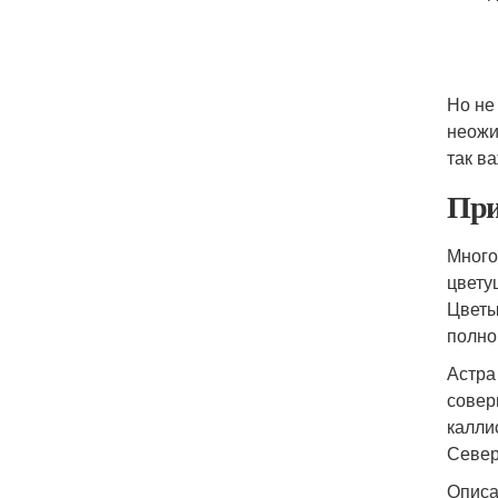
Но не
неожи
так в
При
Много
цвету
Цветы
полно
Астра
совер
калли
Север
Описа