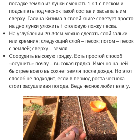
посадке землю из лунки смешать 1 к 1 с песком и
подсыпать под чеснок такой состав и засыпать им
сверху. Галина Кизима в своей книге советует просто
на дно лунки уложить 1 столовую ложку песка.
На углублении 20-30см можно сделать слой гальки
или кремния; следующий слой – песок; потом – песок
с землей; сверху – земля.
Соорудить высокую грядку. Есть простой способ
«осушить» почву – высокая грядка. Именно на ней
быстрее всего высохнет земля после дождя. Но этот
способ не подходит, если в период роста чеснока
стоит засушливая погода. Ведь чеснок любит влагу.