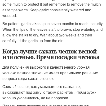
some mulch to protect it but remember to remove the mulch
as temps warm. Keep garlic consistently watered and
weeded.
Be patient, garlic takes up to seven months to reach maturity.
When the tips of the leaves start to brown, stop watering and
allow the stalks to dry. Wait about two weeks and then
carefully lift the garlic up from the dirt.
Когда лучше сажать чеснок весной
или осенью. Время посадки чеснока
Для получения высокого и качественного урожая
чеснока важное значение имеет правильное решение
вопроса когда сажать чеснок.
Озимый чеснок, как указывает его название,
высаживают под зиму, с таким расчетом, чтобы зубки
хорошо укоренились, но не проросли.
Перезимовка чеснока тесно связана с развитием