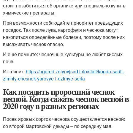
стоит позаботиться об органике или специально купить
химические препараты.
При возможности соблюдайте приоритет предыдущих
посадок. Так после лука, картофеля и чеснока могут
накопиться определённые болезни, поэтому после них
высаживать чеснок опасно.
И ещё помните: чесночные культуры не любят кислых
почв.
Источник:
https://ogorod.zelynyjsad.info/stati/kogda-sadit-
zimniy-chesnok-yarovye-i-ozimye-sorta
Как посадить проросший чеснок
весной. Когда сажать чеснок весной в
2020 году в разных регионах
Посев яровых сортов чеснока осуществляется весной:
со второй мартовской декады – по середину мая.