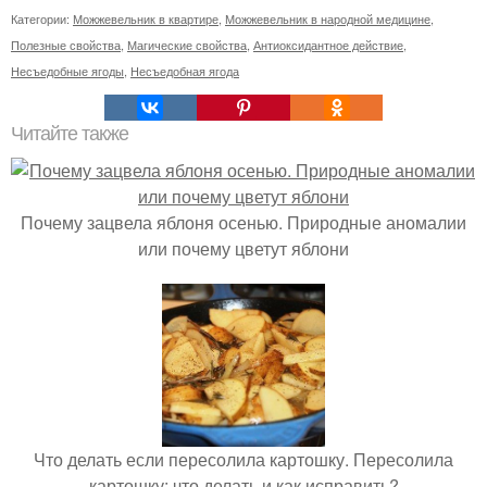
Категории:
Можжевельник в квартире
,
Можжевельник в народной медицине
,
Полезные свойства
,
Магические свойства
,
Антиоксидантное действие
,
Несъедобные ягоды
,
Несъедобная ягода
Читайте также
Почему зацвела яблоня осенью. Природные аномалии
или почему цветут яблони
Что делать если пересолила картошку. Пересолила
картошку: что делать и как исправить?