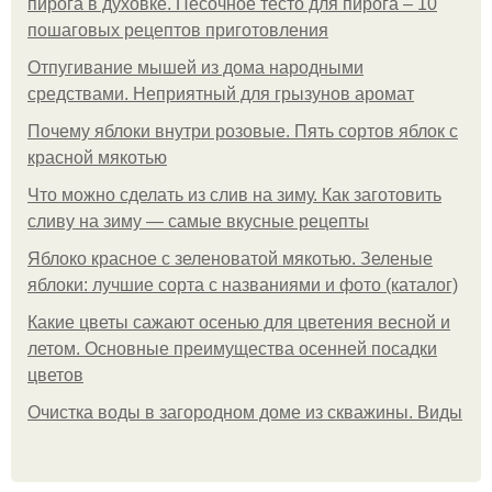
пирога в духовке. Песочное тесто для пирога – 10
пошаговых рецептов приготовления
Отпугивание мышей из дома народными
средствами. Неприятный для грызунов аромат
Почему яблоки внутри розовые. Пять сортов яблок с
красной мякотью
Что можно сделать из слив на зиму. Как заготовить
сливу на зиму — самые вкусные рецепты
Яблоко красное с зеленоватой мякотью. Зеленые
яблоки: лучшие сорта с названиями и фото (каталог)
Какие цветы сажают осенью для цветения весной и
летом. Основные преимущества осенней посадки
цветов
Очистка воды в загородном доме из скважины. Виды