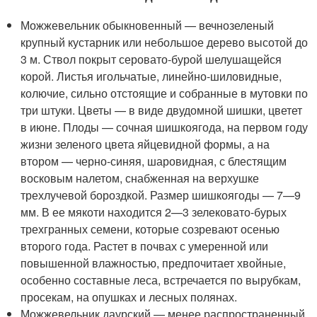
Можжевельник обыкновенный — вечнозеленый
крупный кустарник или небольшое дерево высотой до
3 м. Ствол покрыт серовато-бурой шелушащейся
корой. Листья игольчатые, линейно-шиловидные,
колючие, сильно отстоящие и собранные в мутовки по
три штуки. Цветы — в виде двудомной шишки, цветет
в июне. Плоды — сочная шишкоягода, на первом году
жизни зеленого цвета яйцевидной формы, а на
втором — черно-синяя, шаровидная, с блестящим
восковым налетом, снабженная на верхушке
трехлучевой бороздкой. Размер шишкоягоды — 7—9
мм. В ее мякоти находится 2—3 зелековато-бурых
трехгранных семени, которые созревают осенью
второго года. Растет в почвах с умеренной или
повышенной влажностью, предпочитает хвойные,
особенно составные леса, встречается по вырубкам,
просекам, на опушках и лесных полянах.
Можжевельник даурский — менее распространенный