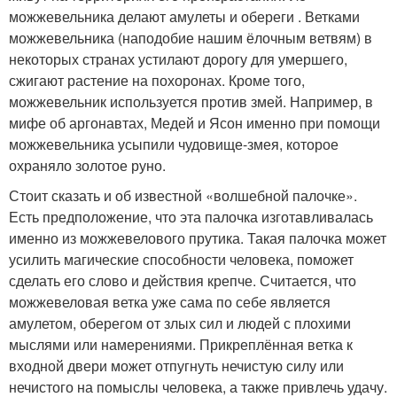
можжевельника делают амулеты и обереги . Ветками
можжевельника (наподобие нашим ёлочным ветвям) в
некоторых странах устилают дорогу для умершего,
сжигают растение на похоронах. Кроме того,
можжевельник используется против змей. Например, в
мифе об аргонавтах, Медей и Ясон именно при помощи
можжевельника усыпили чудовище-змея, которое
охраняло золотое руно.
Стоит сказать и об известной «волшебной палочке».
Есть предположение, что эта палочка изготавливалась
именно из можжевелового прутика. Такая палочка может
усилить магические способности человека, поможет
сделать его слово и действия крепче. Считается, что
можжевеловая ветка уже сама по себе является
амулетом, оберегом от злых сил и людей с плохими
мыслями или намерениями. Прикреплённая ветка к
входной двери может отпугнуть нечистую силу или
нечистого на помыслы человека, а также привлечь удачу.