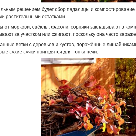
льным решением будет сбор падалицы и компостирование е
ми растительными остатками
ы от моркови, свёклы, фасоли, сорняки закладывают в комп
ывают за участком или сжигают, поскольку она часто зараж
анные ветки с деревьев и кустов, поражённые лишайниками
вые сухие сучки пригодятся для топки печи.