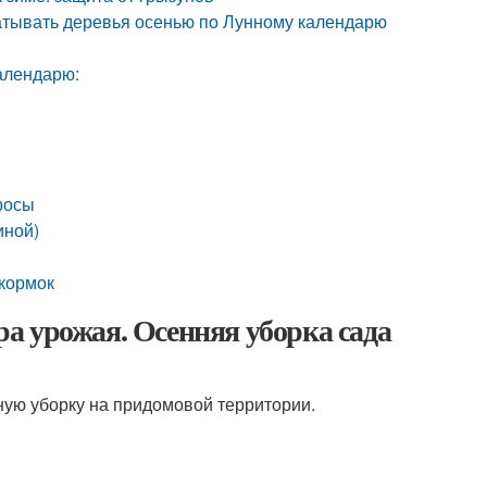
батывать деревья осенью по Лунному календарю
алендарю:
росы
иной)
дкормок
ора урожая. Осенняя уборка сада
ную уборку на придомовой территории.