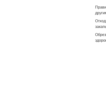
Прави
други
Отход
закап
Обрез
здоро