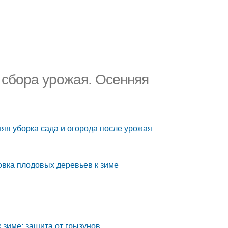
е сбора урожая. Осенняя
няя уборка сада и огорода после урожая
овка плодовых деревьев к зиме
к зиме: защита от грызунов