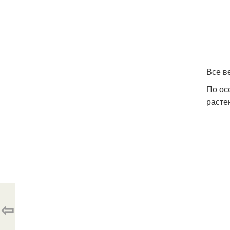
Все в
По ос
расте
⇦