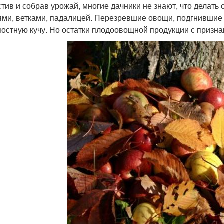
тив и собрав урожай, многие дачники не знают, что делать 
ями, ветками, падалицей. Перезревшие овощи, подгнившие
постную кучу. Но остатки плодоовощной продукции с призн