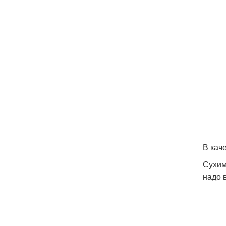
В кач
Сухим
надо 