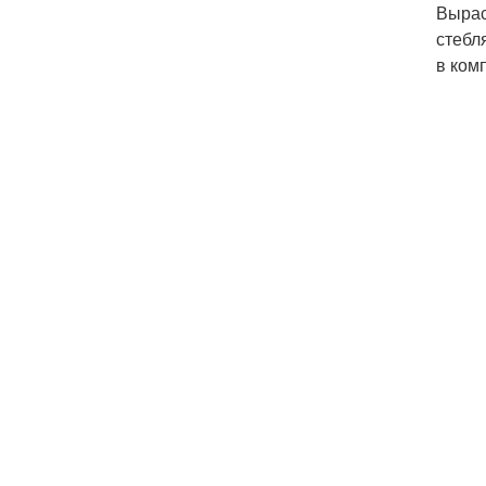
Вырас
стебл
в ком