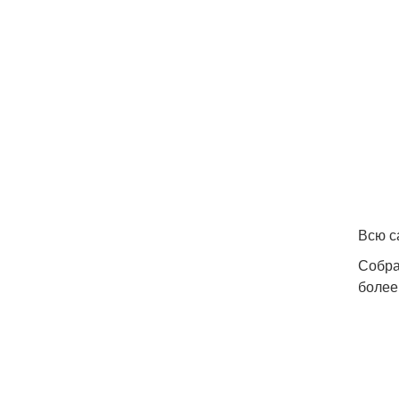
Всю с
Собра
более