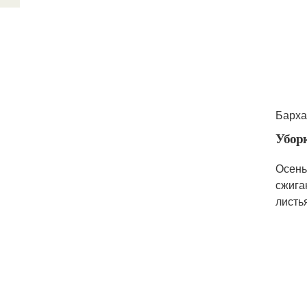
Барха
Уборк
Осень
сжига
листь