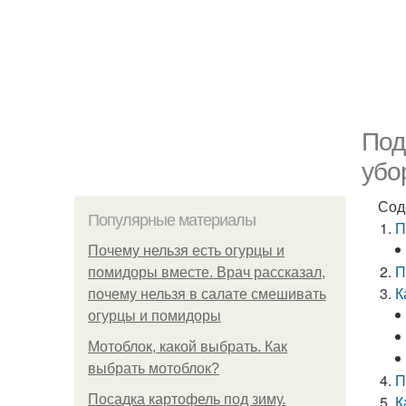
Под
убо
Сод
Популярные материалы
П
Почему нельзя есть огурцы и
П
помидоры вместе. Врач рассказал,
К
почему нельзя в салате смешивать
огурцы и помидоры
Мотоблок, какой выбрать. Как
выбрать мотоблок?
П
Посадка картофель под зиму.
К