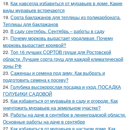
18.
Как навсегда избавиться от муравьев в доме. Какие
виды муравьев встречаются
19.
Сорта баклажанов для теплицы из поликарбоната.
Теплицы для баклажанов
20.
В саду сентябрь. Сентябрь – работы в саду
21.
Почему морковь вырастает уродливая. Почему
морковь вырастает корявой?
22.
Топ 16 лучших СОРТОВ груши для Ростовской
области. Лучшие сорта груш для каждой климатической
зоны РФ
23.
Саженцы и семена под зиму. Как выбрать и
подготовить семена к посеву?
24.
Голубика высокорослая посадка и уход. ПОСАДКА
ГОЛУБИКИ САДОВОЙ
25.
Как избавиться от муравьёв в саду и огороде. Как
уничтожить муравьев на земельном участке?
26.
Работы на даче в сентябре в ленинградской области.
Основные работы на даче в сентябре
27.
Как избавиться от муравьев в частном доме. Как