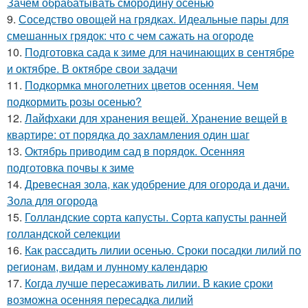
Зачем обрабатывать смородину осенью
9.
Соседство овощей на грядках. Идеальные пары для
смешанных грядок: что с чем сажать на огороде
10.
Подготовка сада к зиме для начинающих в сентябре
и октябре. В октябре свои задачи
11.
Подкормка многолетних цветов осенняя. Чем
подкормить розы осенью?
12.
Лайфхаки для хранения вещей. Хранение вещей в
квартире: от порядка до захламления один шаг
13.
Октябрь приводим сад в порядок. Осенняя
подготовка почвы к зиме
14.
Древесная зола, как удобрение для огорода и дачи.
Зола для огорода
15.
Голландские сорта капусты. Сорта капусты ранней
голландской селекции
16.
Как рассадить лилии осенью. Сроки посадки лилий по
регионам, видам и лунному календарю
17.
Когда лучше пересаживать лилии. В какие сроки
возможна осенняя пересадка лилий