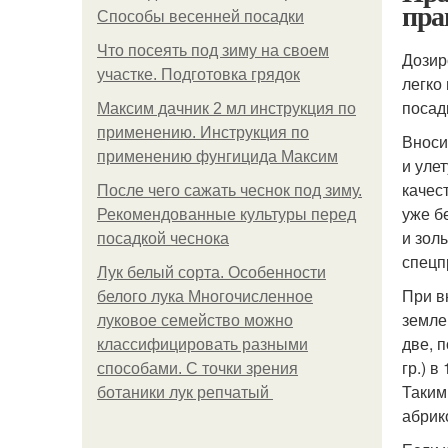
пра
Способы весенней посадки
Что посеять под зиму на своем
Дозир
участке. Подготовка грядок
легко
посад
Максим дачник 2 мл инструкция по
применению. Инструкция по
Вноси
применению фунгицида Максим
и уле
качес
После чего сажать чеснок под зиму.
уже б
Рекомендованные культуры перед
и зол
посадкой чеснока
спецп
Лук белый сорта. Особенности
При в
белого лука Многочисленное
земле
луковое семейство можно
две, 
классифицировать разными
гр.) 
способами. С точки зрения
Таким
ботаники лук репчатый
абрик