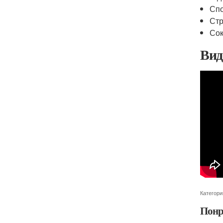
Спо
Стр
Сок
Вид
Категори
Понр