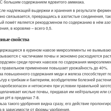
 С большим содержанием ядовитого аммиака.
сле надлежащей выдержки и хранения в результате фермент
чно связывается, превращаясь в азотистые соединения, т
ый помёт является рекордсменом по содержанию в нём азот
ния, в коровяке – всего 0,5.
зные свойства
ержащиеся в курином навозе микроэлементы не вымываютс
зываются с частичками почвы и экономно расходуются рас
ордсмен среди прочих навозов по содержания микроэлеме
 правильном применении повышает урожайность до 40%.
за повышенного содержания меди и железа способствует 
ьтур к грибкам и бактериям, возбудителям болезней растени
аробезопасен и нетоксичен при условии правильной загото
елачивает кислые почвы, придавая им нейтральную или 
ая рН в пределах 7-8.
ьза такого удобрения видна сразу, его действие пролонгир
а в зависимости от формы удобрения.