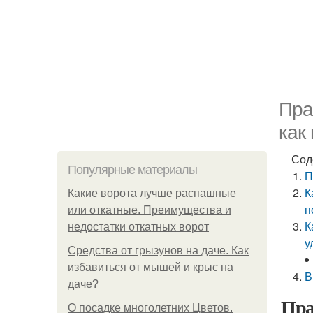
Пра
как
Сод
Популярные материалы
П
К
Какие ворота лучше распашные
п
или откатные. Преимущества и
К
недостатки откатных ворот
у
Средства от грызунов на даче. Как
избавиться от мышей и крыс на
В
даче?
Пра
О посадке многолетних Цветов.