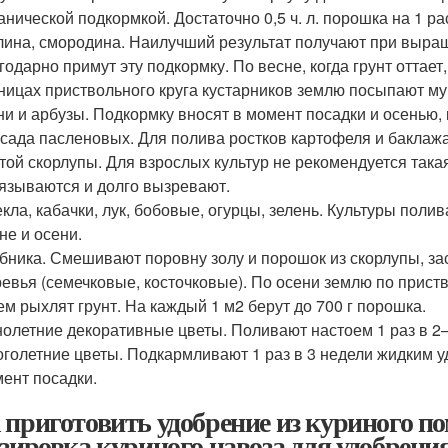
анической подкормкой. Достаточно 0,5 ч. л. порошка на 1 ра
ина, смородина. Наилучший результат получают при выращ
годарно примут эту подкормку. По весне, когда грунт оттает
ницах приствольного круга кустарников землю посыпают му
и и арбузы. Подкормку вносят в момент посадки и осенью, 
сада пасленовых. Для полива ростков картофеля и баклажа
той скорлупы. Для взрослых культур не рекомендуется така
язываются и долго вызревают.
кла, кабачки, лук, бобовые, огурцы, зелень. Культуры полив
не и осени.
бника. Смешивают поровну золу и порошок из скорлупы, за
евья (семечковые, косточковые). По осени землю по приств
ем рыхлят грунт. На каждый 1 м2 берут до 700 г порошка.
олетние декоративные цветы. Поливают настоем 1 раз в 2–
голетние цветы. Подкармливают 1 раз в 3 недели жидким у
ент посадки.
 приготовить удобрение из куриного п
озировка куриного навоза для удобрени