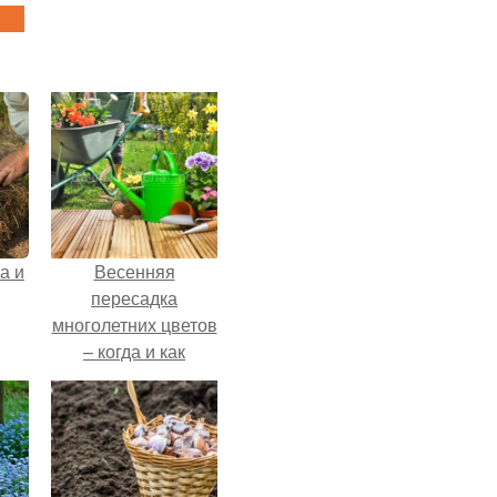
а и
Весенняя
пересадка
многолетних цветов
– когда и как
Ь
правильно
ИХ