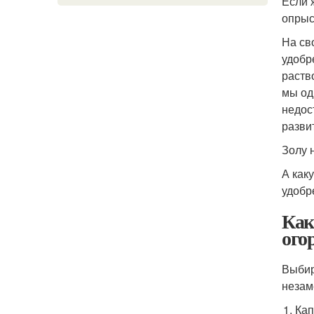
Если 
опрыс
На св
удобр
раств
мы од
недос
разви
Золу н
А как
удобр
Как
ого
Выбир
незам
Кап