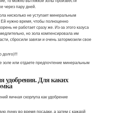
ние, то можно вытяжкой золы произвести
же через пару дней.
зола нисколько не уступает минеральным
. Ей нужно время, чтобы полноценно
рень не работает сразу же. Из-за этого казуса
медлительно, но зола компенсировала им
асти, сбросили завязи и очень затормозили свое
 долго)!!!
те золе или отдаете предпочтение минеральным
я удобрения. Для каких
рмка
ений яичная скорлупа как удобрение
ую лунку во время посадки, а затем с каждой