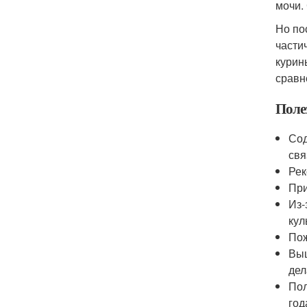
мочи.
Но по
части
курин
сравне
Поле
Сод
свя
Рек
При
Из-
кул
Пож
Выщ
дел
Пол
год