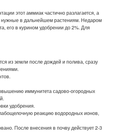
ации этот аммиак частично разлагается, а
ак нужные в дальнейшем растениям. Недаром
а, его в курином удобрении до 2%. Для
я из земли после дождей и полива, сразу
тениями.
нтов.
повышению иммунитета садово-огородных
й.
вки удобрения.
слабощелочную реакцию водородных ионов,
овано. После внесения в почву действует 2-3