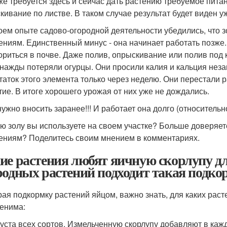
же требуется здесь и сейчас дать растению требуемое пита
кивание по листве. В таком случае результат будет виден у
оем опыте садово-огородной деятельности убедились, что 
ениям. Единственный минус - она начинает работать позже
ориться в почве. Даже полив, опрыскивание или полив под ко
нажды потеряли огурцы. Они просили калия и кальция неза
таток этого элемента только через неделю. Они перестали р
тие. В итоге хорошего урожая от них уже не дождались.
ужно вносить заранее!!! И работает она долго (относительно
ую золу вы используете на своем участке? Больше доверяе
ениям? Поделитесь своим мнением в комментариях.
ие растения любят яичную скорлупу дл
родных растений подходит такая подко
ая подкормку растений яйцом, важно знать, для каких раст
енима:
уста всех сортов. Измельченную скорлупу добавляют в кажд