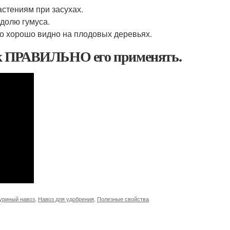
астениям при засухах.
 долю гумуса.
но хорошо видно на плодовых деревьях.
к ПРАВИЛЬНО его применять.
уриный навоз
,
Навоз для удобрения
,
Полезные свойства