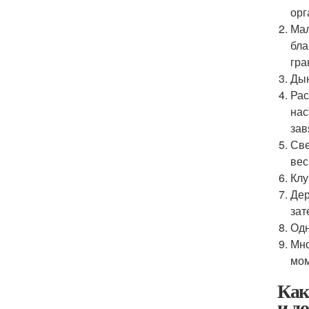
орг
Мал
бла
гра
Дын
Рас
нас
зав
Све
вес
Клу
Дер
зат
Одн
Мно
мом
Как
и д