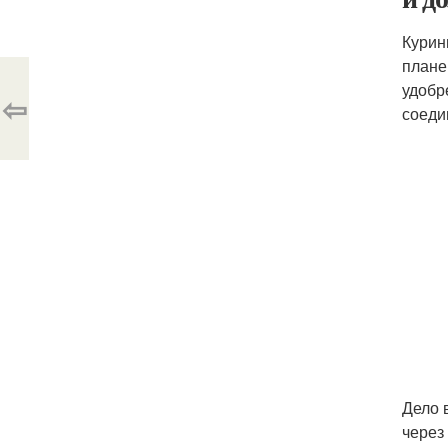
Курин
плане
удобр
⇦
соеди
Дело 
через