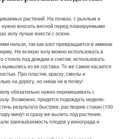
щиваемых растений. На почвах, с рыхлым и
ия нужно вносить весной перед планируемыми
ах золу лучше внести с осени.
и нельзя, так как азот превращается в аммиак
форму. Не всякую золу можно использовать в
то стояла под дождем и снегом, использовать
а вымылись из ее состава. То же самое касается
стью. Про пластик, краску, смолы и
ько на дорогу, но никак не в почву!
 золу обязательно нужно перемешивать с
разу. Возможно, придется подождать неделю-
тичь результата быстрее, растворив стакан (100
пару минут и сразу же вылить под растение.
шали завязываемость плодов у винограда и