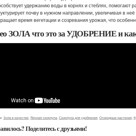
собствует удержанию воды в корнях и стеблях, помогают р
уктурирует почву в нужном направлении, увеличивая в неё
ращает время вегетации и созревания урожая, что особен
ео ЗОЛА что это за УДОБРЕНИЕ и ка
и:
Зола в качестве
,
Яичная скорлупа
,
Скорлупа для удобрения
,
Огородные растения
,
К
авилось? Поделитесь с друзьями!