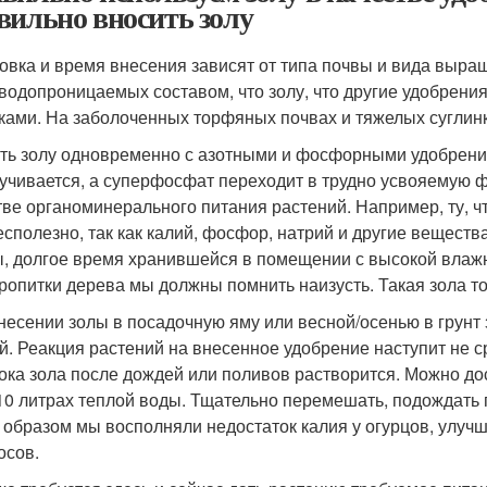
вильно вносить золу
овка и время внесения зависят от типа почвы и вида выра
 водопроницаемых составом, что золу, что другие удобрен
ками. На заболоченных торфяных почвах и тяжелых суглинк
ть золу одновременно с азотными и фосфорными удобрениям
тучивается, а суперфосфат переходит в трудно усвояемую 
тве органоминерального питания растений. Например, ту, ч
есполезно, так как калий, фосфор, натрий и другие веществ
ы, долгое время хранившейся в помещении с высокой влажно
ропитки дерева мы должны помнить наизусть. Такая зола тол
несении золы в посадочную яму или весной/осенью в грунт
й. Реакция растений на внесенное удобрение наступит не с
пока зола после дождей или поливов растворится. Можно дос
в 10 литрах теплой воды. Тщательно перемешать, подождать 
 образом мы восполняли недостаток калия у огурцов, улуч
осов.