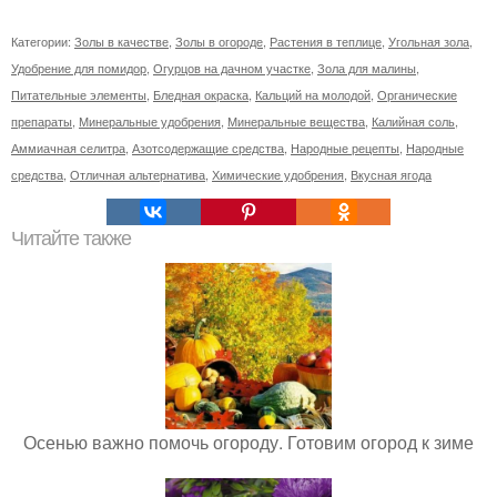
Категории:
Золы в качестве
,
Золы в огороде
,
Растения в теплице
,
Угольная зола
,
Удобрение для помидор
,
Огурцов на дачном участке
,
Зола для малины
,
Питательные элементы
,
Бледная окраска
,
Кальций на молодой
,
Органические
препараты
,
Минеральные удобрения
,
Минеральные вещества
,
Калийная соль
,
Аммиачная селитра
,
Азотсодержащие средства
,
Народные рецепты
,
Народные
средства
,
Отличная альтернатива
,
Химические удобрения
,
Вкусная ягода
Читайте также
Осенью важно помочь огороду. Готовим огород к зиме