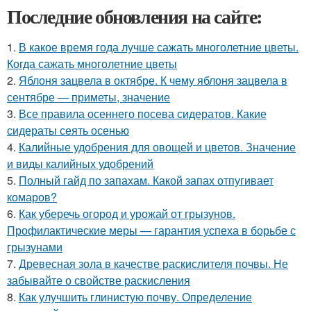
Последние обновления на сайте:
1.
В какое время года лучше сажать многолетние цветы.
Когда сажать многолетние цветы
2.
Яблоня зацвела в октябре. К чему яблоня зацвела в
сентябре — приметы, значение
3.
Все правила осеннего посева сидератов. Какие
сидераты сеять осенью
4.
Калийные удобрения для овощей и цветов. Значение
и виды калийных удобрений
5.
Полный гайд по запахам. Какой запах отпугивает
комаров?
6.
Как уберечь огород и урожай от грызунов.
Профилактические меры — гарантия успеха в борьбе с
грызунами
7.
Древесная зола в качестве раскислителя почвы. Не
забывайте о свойстве раскисления
8.
Как улучшить глинистую почву. Определение