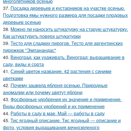
многолетников осенью
37.
Посадка деревьев и кустарников на участке осенью.
Подготовка ямы нужного размера для посадки плодовых
деревьев осенью
38.
Можно ли наносить штукатурку на старую штукатурку.
Как штукатурить поверх штукатурки
39.
Тесто для сладких пирогов. Тесто для аргентинских
пирожков "Эмпанандас"
40.
Виноград, как ухаживать. Виноград: выращивание в
саду, виды и сорта
41.
Синий цветок название. 42 растения с синими
цветками
42.
Почему зацвела яблоня осенью. Природные
аномалии или почему цветут яблони
43.
Фосфорные удобрения их значение и применение.
Виды фосфорных удобрений и их применение
44.
Работы в саду в мае. Май — работы в саду
45.
Тис ягодный описание. Тис ягодный — описание и
фото, условия выращивания вечнозеленого