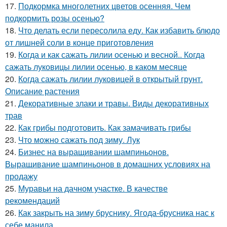
17.
Подкормка многолетних цветов осенняя. Чем
подкормить розы осенью?
18.
Что делать если пересолила еду. Как избавить блюдо
от лишней соли в конце приготовления
19.
Когда и как сажать лилии осенью и весной.. Когда
сажать луковицы лилии осенью, в каком месяце
20.
Когда сажать лилии луковицей в открытый грунт.
Описание растения
21.
Декоративные злаки и травы. Виды декоративных
трав
22.
Как грибы подготовить. Как замачивать грибы
23.
Что можно сажать под зиму. Лук
24.
Бизнес на выращивании шампиньонов.
Выращивание шампиньонов в домашних условиях на
продажу
25.
Муравьи на дачном участке. В качестве
рекомендаций
26.
Как закрыть на зиму бруснику. Ягода-брусника нас к
себе манила