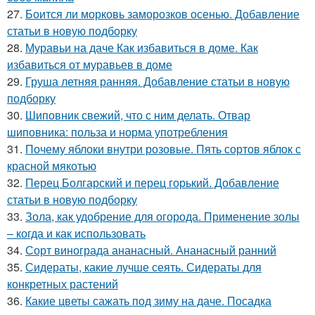
27.
Боится ли морковь заморозков осенью. Добавление
статьи в новую подборку
28.
Муравьи на даче Как избавиться в доме. Как
избавиться от муравьев в доме
29.
Груша летняя ранняя. Добавление статьи в новую
подборку
30.
Шиповник свежий, что с ним делать. Отвар
шиповника: польза и норма употребления
31.
Почему яблоки внутри розовые. Пять сортов яблок с
красной мякотью
32.
Перец Болгарский и перец горький. Добавление
статьи в новую подборку
33.
Зола, как удобрение для огорода. Применение золы
– когда и как использовать
34.
Сорт винограда ананасный. Ананасный ранний
35.
Сидераты, какие лучше сеять. Сидераты для
конкретных растений
36.
Какие цветы сажать под зиму на даче. Посадка