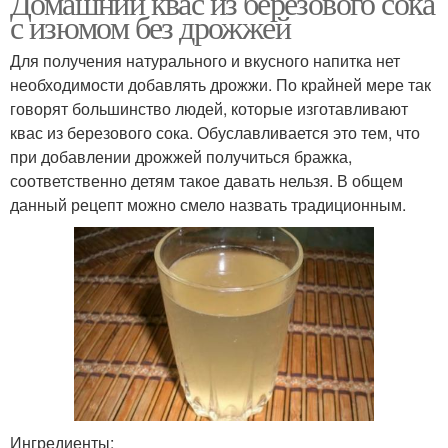
Домашний квас из березового сока
с изюмом без дрожжей
Для получения натурального и вкусного напитка нет
Квас с кофейными
необходимости добавлять дрожжи. По крайней мере так
Квас на березовом
зернами
говорят большинство людей, которые изготавливают
квас из березового сока. Обуславливается это тем, что
при добавлении дрожжей получиться бражка,
соответственно детям такое давать нельзя. В общем
Квас на дрожжах
Квас с лимоном
данный рецепт можно смело назвать традиционным.
Березовый рецепт
Квас с ячменем
Квас в домашних
Квас с сухофруктами
условиях
Ингредиенты: