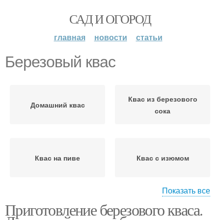
САД И ОГОРОД
главная
новости
статьи
Березовый квас
Квас из березового
Домашний квас
сока
Квас на пиве
Квас с изюмом
Показать все
Приготовление березового кваса.
Березовый сок
Квас в банке