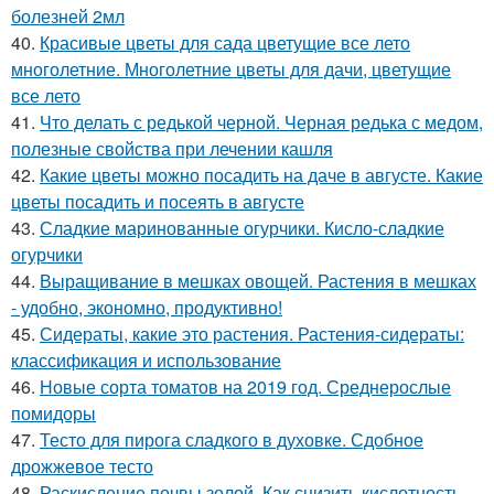
болезней 2мл
40.
Красивые цветы для сада цветущие все лето
многолетние. Многолетние цветы для дачи, цветущие
все лето
41.
Что делать с редькой черной. Черная редька с медом,
полезные свойства при лечении кашля
42.
Какие цветы можно посадить на даче в августе. Какие
цветы посадить и посеять в августе
43.
Сладкие маринованные огурчики. Кисло-сладкие
огурчики
44.
Выращивание в мешках овощей. Растения в мешках
- удобно, экономно, продуктивно!
45.
Сидераты, какие это растения. Растения-сидераты:
классификация и использование
46.
Новые сорта томатов на 2019 год. Среднерослые
помидоры
47.
Тесто для пирога сладкого в духовке. Сдобное
дрожжевое тесто
48.
Раскисление почвы золой. Как снизить кислотность