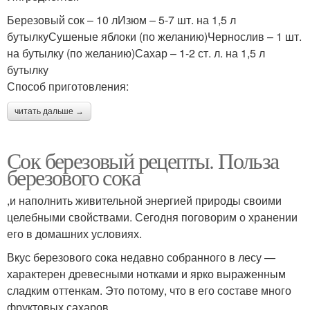
Березовый сок – 10 лИзюм – 5-7 шт. на 1,5 л
бутылкуСушеные яблоки (по желанию)Чернослив – 1 шт.
Квас с мятой
Напитки из березового
на бутылку (по желанию)Сахар – 1-2 ст. л. на 1,5 л
апельсином
сока
бутылку
Способ приготовления:
читать дальше →
Алкогольный квас
Квас с медом
Сок березовый рецепты. Польза
березового сока
,и наполнить живительной энергией природы своими
целебными свойствами. Сегодня поговорим о хранении
его в домашних условиях.
Вкус березового сока недавно собранного в лесу —
характерен древесными нотками и ярко выраженным
сладким оттенкам. Это потому, что в его составе много
фруктовых сахаров.