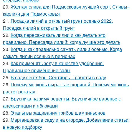
20.
Желтая слива для Подмосковья лучший сорт. Сливы-
карлики для Подмосковья
21.
Посадка лилий в открытый грунт осенью 2022.
Посадка лилий в открытый грунт
22.
Когда пересаживать лилии и как делать это
правильно. Пересадка лилий: когда лучше это делать
23.
Когда и как правильно сажать лилии осенью. Когда
сажать лилии осенью в регионах
24.
Как применять золу в качестве удобрения.
Правильное применение золы
25.
В саду сентябрь. Сентябрь – работы в саду
26.
Почему морковь вырастает корявой. Почему морковь
растет рогатая
27.
Брусника на зиму рецепты. Брусничное варенье с
апельсинами и яблоками
28.
Этапы выращивания грибов шампиньонов
29.
Марганцовка в саду и на огороде. Добавление статьи
в новую подборку