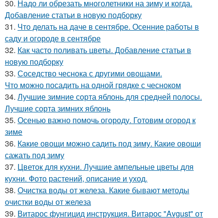
30.
Надо ли обрезать многолетники на зиму и когда.
Добавление статьи в новую подборку
31.
Что делать на даче в сентябре. Осенние работы в
саду и огороде в сентябре
32.
Как часто поливать цветы. Добавление статьи в
новую подборку
33.
Соседство чеснока с другими овощами.
Что можно посадить на одной грядке с чесноком
34.
Лучшие зимние сорта яблонь для средней полосы.
Лучшие сорта зимних яблонь
35.
Осенью важно помочь огороду. Готовим огород к
зиме
36.
Какие овощи можно садить под зиму. Какие овощи
сажать под зиму
37.
Цветок для кухни. Лучшие ампельные цветы для
кухни. Фото растений, описание и уход.
38.
Очистка воды от железа. Какие бывают методы
очистки воды от железа
39.
Витарос фунгицид инструкция. Витарос "Avgust" от