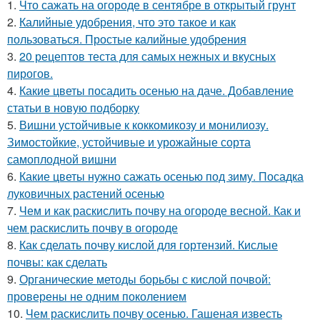
1.
Что сажать на огороде в сентябре в открытый грунт
2.
Калийные удобрения, что это такое и как
пользоваться. Простые калийные удобрения
3.
20 рецептов теста для самых нежных и вкусных
пирогов.
4.
Какие цветы посадить осенью на даче. Добавление
статьи в новую подборку
5.
Вишни устойчивые к коккомикозу и монилиозу.
Зимостойкие, устойчивые и урожайные сорта
самоплодной вишни
6.
Какие цветы нужно сажать осенью под зиму. Посадка
луковичных растений осенью
7.
Чем и как раскислить почву на огороде весной. Как и
чем раскислить почву в огороде
8.
Как сделать почву кислой для гортензий. Кислые
почвы: как сделать
9.
Органические методы борьбы с кислой почвой:
проверены не одним поколением
10.
Чем раскислить почву осенью. Гашеная известь