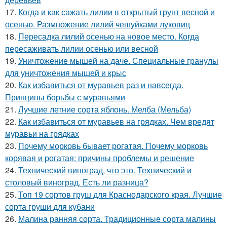
17.
Когда и как сажать лилии в открытый грунт весной и
осенью. Размножение лилий чешуйками луковиц
18.
Пересадка лилий осенью на новое место. Когда
пересаживать лилии осенью или весной
19.
Уничтожение мышей на даче. Специальные гранулы
для уничтожения мышей и крыс
20.
Как избавиться от муравьев раз и навсегда.
Принципы борьбы с муравьями
21.
Лучшие летние сорта яблонь. Мелба (Мельба)
22.
Как избавиться от муравьев на грядках. Чем вредят
муравьи на грядках
23.
Почему морковь бывает рогатая. Почему морковь
корявая и рогатая: причины проблемы и решение
24.
Технический виноград, что это. Технический и
столовый виноград. Есть ли разница?
25.
Топ 19 сортов груш для Краснодарского края. Лучшие
сорта груши для кубани
26.
Малина ранняя сорта. Традиционные сорта малины