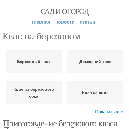
САД И ОГОРОД
главная
новости
статьи
Квас на березовом
Березовый квас
Домашний квас
Квас из березового
Квас на пиве
сока
Показать все
Приготовление березового кваса.
Квас с изюмом
Квас в банке