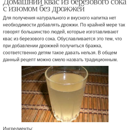
Домашний квас из березового сока
с изюмом без дрожжей
Для получения натурального и вкусного напитка нет
Квас с кофейными
необходимости добавлять дрожжи. По крайней мере так
Квас на дрожжах
зернами
говорят большинство людей, которые изготавливают
квас из березового сока. Обуславливается это тем, что
при добавлении дрожжей получиться бражка,
соответственно детям такое давать нельзя. В общем
Квас с лимоном
Квас с ячменем
данный рецепт можно смело назвать традиционным.
Квас в домашних
Квас с сухофруктами
условиях
Квас с мятой
Алкогольный квас
апельсином
Ингредиенты: