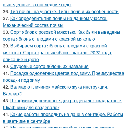
выведенные за последние годы
36.
Тип почвы на участке. Типы почв и их особенности
37.
Как определить тип почвы на дачном участке.
Механический состав почвы
38.
Сорт яблок с розовой мякотью. Как были выведены
сорта яблонь с плодами с красной мякотью
39.
Выбираем сорта яблонь с плодами с красной
мякотью. Сорта красных яблок – каталог 2022 года:
описание и фото
40.
Спуровые сорта яблонь их названия
41.
Посадка однолетних цветов под зиму. Преимущества
посадки под зиму
42.
Валлар от личинок майского жука инструкция.
Валлар®
43.
Шкафчики деревянные для раздевалок квадратные.
Шкафчики для раздевалок
44.
Какие работы проводить на даче в сентябре. Работы
в цветнике в сентябре
45.
Можно ли сажать рядом клубнику разных сортов.