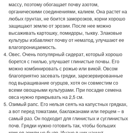
массу, поэтому обогащает почву азотом,
органическими соединениями, калием. Она растет на
любых грунтах, не боится заморозков, корни хорошо
защищают землю от эрозии. После нее можно
высаживать картошку, помидоры, тыкву. Злаковые
культуры избавляют почву от нематод, улучшают ее
влагопроницаемость.
Овес. Очень популярный сидерат, который хорошо
борется с гнилью, улучшает глинистые почвы. Его
можно комбинировать с рожью или викой. Овсом
благоприятно засевать грядки, зарезервированные
под выращивание огурцов, хотя он совместим со
всеми овощными культурами. При посадке семена
овса нужно прикрывать на 2,5 см.
Озимый рапс. Его нельзя сеять на капустных грядках,
а вот перед томатами, баклажанами или перцем – в
самый раз. Он подходит для глинистых и суглинистых
почв. Грядки нужно готовить так, чтобы больших
комьев земли не было. Иначе в них начнут