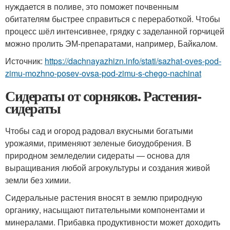
нуждается в поливе, это поможет почвенным
обитателям быстрее справиться с переработкой. Чтобы
процесс шёл интенсивнее, грядку с заделанной горчицей
можно пролить ЭМ-препаратами, например, Байкалом.
Источник:
https://dachnayazhizn.info/stati/sazhat-oves-pod-
zimu-mozhno-posev-ovsa-pod-zimu-s-chego-nachinat
Сидераты от сорняков. Растения-
сидераты
Чтобы сад и огород радовал вкусными богатыми
урожаями, применяют зеленые биоудобрения. В
природном земледелии сидераты — основа для
выращивания любой агрокультуры и создания живой
земли без химии.
Сидеральные растения вносят в землю природную
органику, насыщают питательными компонентами и
минералами. Прибавка продуктивности может доходить