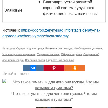
Благодаря густой развитой
корневой системе улучшают
Злаковые
физические показатели почвы.
Источник:
https://ogorod.zelynyjsad.info/stati/sideraty-na-
ogorode-zachem-vyrashchivat-sideraty
Категории:
Сидераты для огорода
,
Растения для огорода
,
Необходимые условия
,
Условия для выращивания
,
Сидераты на зиму
,
Общие сведения
,
Сведения об
осенней высадке
,
Весенний посев
,
Сидераты от сорняков
Читайте также
Что такое гуматы и для чего они нужны. Что мы
называем гуматами?