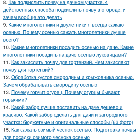
8.
Как подкислить почву на дачном участке. 4
действенных способа подкислить почву в огороде, и
зачем вообще это делать
9.
Какие многолетники и двулетники я всегда сажаю
осенью. Почему осенью сажать многолетники лучше
всего?
10.
Какие многолетники посадить осенью на даче. Какие
многолетники посадить на даче осенью луковицами?
11.
Как закислить почву для гортензий. Чем закисляют
почву для гортензий?
12.
Обработка кустов смородины и крыжовника осенью.
Зачем обрабатывать смородину осенью
13.
Почему горчит огурец. Почему огурцы бывают
горькими?
14.
Какой забор лучше поставить на даче дешево и
красиво. Какой забор сделать для дачи и загородного
участка: бюджетные и оригинальные способы (63 фото)
15.
Как сажать озимый чеснок осенью. Подготовка почвы
для посадки озимого чеснока осенью