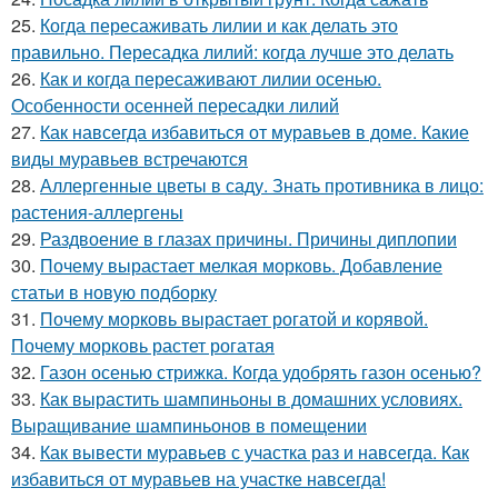
25.
Когда пересаживать лилии и как делать это
правильно. Пересадка лилий: когда лучше это делать
26.
Как и когда пересаживают лилии осенью.
Особенности осенней пересадки лилий
27.
Как навсегда избавиться от муравьев в доме. Какие
виды муравьев встречаются
28.
Аллергенные цветы в саду. Знать противника в лицо:
растения-аллергены
29.
Раздвоение в глазах причины. Причины диплопии
30.
Почему вырастает мелкая морковь. Добавление
статьи в новую подборку
31.
Почему морковь вырастает рогатой и корявой.
Почему морковь растет рогатая
32.
Газон осенью стрижка. Когда удобрять газон осенью?
33.
Как вырастить шампиньоны в домашних условиях.
Выращивание шампиньонов в помещении
34.
Как вывести муравьев с участка раз и навсегда. Как
избавиться от муравьев на участке навсегда!