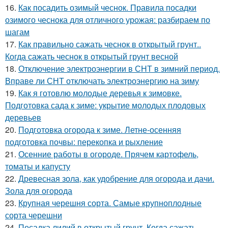
16.
Как посадить озимый чеснок. Правила посадки
озимого чеснока для отличного урожая: разбираем по
шагам
17.
Как правильно сажать чеснок в открытый грунт..
Когда сажать чеснок в открытый грунт весной
18.
Отключение электроэнергии в СНТ в зимний период.
Вправе ли СНТ отключать электроэнергию на зиму
19.
Как я готовлю молодые деревья к зимовке.
Подготовка сада к зиме: укрытие молодых плодовых
деревьев
20.
Подготовка огорода к зиме. Летне-осенняя
подготовка почвы: перекопка и рыхление
21.
Осенние работы в огороде. Прячем картофель,
томаты и капусту
22.
Древесная зола, как удобрение для огорода и дачи.
Зола для огорода
23.
Крупная черешня сорта. Самые крупноплодные
сорта черешни
24.
Посадка лилий в открытый грунт. Когда сажать