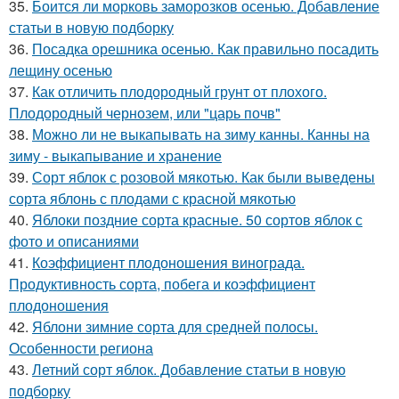
35.
Боится ли морковь заморозков осенью. Добавление
статьи в новую подборку
36.
Посадка орешника осенью. Как правильно посадить
лещину осенью
37.
Как отличить плодородный грунт от плохого.
Плодородный чернозем, или "царь почв"
38.
Можно ли не выкапывать на зиму канны. Канны на
зиму - выкапывание и хранение
39.
Сорт яблок с розовой мякотью. Как были выведены
сорта яблонь с плодами с красной мякотью
40.
Яблоки поздние сорта красные. 50 сортов яблок с
фото и описаниями
41.
Коэффициент плодоношения винограда.
Продуктивность сорта, побега и коэффициент
плодоношения
42.
Яблони зимние сорта для средней полосы.
Особенности региона
43.
Летний сорт яблок. Добавление статьи в новую
подборку