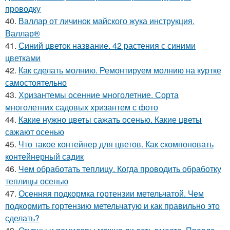
проводку
40.
Валлар от личинок майского жука инструкция.
Валлар®
41.
Синий цветок название. 42 растения с синими
цветками
42.
Как сделать молнию. Ремонтируем молнию на куртке
самостоятельно
43.
Хризантемы осенние многолетние. Сорта
многолетних садовых хризантем с фото
44.
Какие нужно цветы сажать осенью. Какие цветы
сажают осенью
45.
Что такое контейнер для цветов. Как скомпоновать
контейнерный садик
46.
Чем обработать теплицу. Когда проводить обработку
теплицы осенью
47.
Осенняя подкормка гортензии метельчатой. Чем
подкормить гортензию метельчатую и как правильно это
сделать?