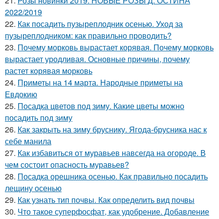
21.
Розы новинки 2019. НОВЫЕ РОЗЫ Д. ОСТИНА
2022/2019
22.
Как посадить пузыреплодник осенью. Уход за
пузыреплодником: как правильно проводить?
23.
Почему морковь вырастает корявая. Почему морковь
вырастает уродливая. Основные причины, почему
растет корявая морковь
24.
Приметы на 14 марта. Народные приметы на
Евдокию
25.
Посадка цветов под зиму. Какие цветы можно
посадить под зиму
26.
Как закрыть на зиму бруснику. Ягода-брусника нас к
себе манила
27.
Как избавиться от муравьев навсегда на огороде. В
чем состоит опасность муравьев?
28.
Посадка орешника осенью. Как правильно посадить
лещину осенью
29.
Как узнать тип почвы. Как определить вид почвы
30.
Что такое суперфосфат, как удобрение. Добавление