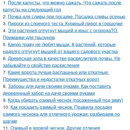
1.
После капусты, что можно сажать. Что сажать после
капусты на следующий год
2.
Почва для сливы при посадке. Посадка сливы осенью
3.
Пироги из слоеного теста. Куриный пирог в горшочке
4.
Эти растения отпугнут мышей и крыс с огородаТО.
Приманки для грызунов
5.
Какую траву не любят мыши. 8 растений, которые
надолго отпугнут мышей от вашего садового участка
6.
Древесная зола в качестве раскислителя почвы. Не
забывайте о свойстве раскисления
7.
Какие ворота лучше распашные или откатные.
Преимущества и недостатки откатных ворот
8.
Заборы для дачи своими руками. Как поставить
деревянный забор на даче своими руками
9.
Когда убирать озимый чеснок (посаженный под зиму)
10.
Как посадить озимый чеснок. Правила посадки
озимого чеснока для отличного урожая: разбираем по
шагам
11.
Озимый и яровой чеснок. Другие отличия