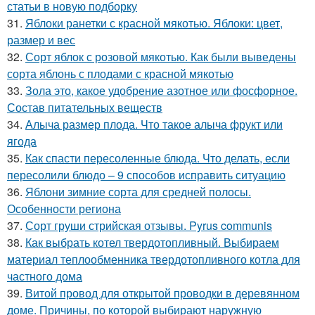
статьи в новую подборку
31.
Яблоки ранетки с красной мякотью. Яблоки: цвет,
размер и вес
32.
Сорт яблок с розовой мякотью. Как были выведены
сорта яблонь с плодами с красной мякотью
33.
Зола это, какое удобрение азотное или фосфорное.
Состав питательных веществ
34.
Алыча размер плода. Что такое алыча фрукт или
ягода
35.
Как спасти пересоленные блюда. Что делать, если
пересолили блюдо – 9 способов исправить ситуацию
36.
Яблони зимние сорта для средней полосы.
Особенности региона
37.
Сорт груши стрийская отзывы. Pyrus communis
38.
Как выбрать котел твердотопливный. Выбираем
материал теплообменника твердотопливного котла для
частного дома
39.
Витой провод для открытой проводки в деревянном
доме. Причины, по которой выбирают наружную