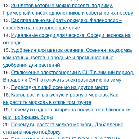
12.
20 цветов которые можно посеять под зиму.
Примерный список однолетников и советы по их посеву
13.
Как правильно выбрать орхидею. Фаленопсис –
способен на повторное цветение
14.
Идеальные соседи для чеснока. Соседи чеснока на
огороде
15.
Удобрения для цветов осенние. Осенняя подкормка
комнатных цветов: народные и промышленные
удобрения для растений
16.
Отключение электроэнергии в СНТ в зимний период.
Вправе ли СНТ отключать электроэнергию на зиму
17.
Пересадка лилий осенью на другое место
18.
Как вырастить вкусную и ровную морковь. Как
вырастить морковь в открытом грунте
19.
Почему из одного эмбриона получаются близняшки
или тройняшки. Виды
20.
Почему вырастает мелкая морковь. Добавление
статьи в новую подборку