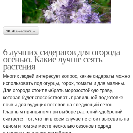
Сидераты для
Сидераты перед
картофеля
картошкой
читать дальше →
6 лучших сидератов для огорода
Картофельные
Растения для огорода
осенью. Какие лучше сеять
сидераты
растения
Многих людей интересует вопрос, какие сидераты можно
Универсальный
использовать под огурцы, горох, томаты и для малины.
Сидераты на зиму
сидерат
Для огорода стоит выбрать морозостойкую траву,
которая будет способствовать правильной подготовке
почвы для будущих посевов на следующий сезон.
Главным принципом при выборе растений-удобрений
Бактерицидный
Сидерат для пустоши
считается тот, что ни в коем случае не стоит высевать на
сидерат
одном и том же месте несколько сезонов подряд
сидераты из одного семейства.