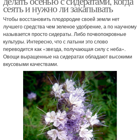
делать осенью с сидератами, когда
сеять и нужно ли закапывать
Чтобы восстановить плодородие своей земли нет
Сидераты для
лучшего средства чем зеленое удобрение, а по научному
Бобовые сидераты
глинистой почвы
называется просто сидераты. Либо почвопокровные
культуры. Интересно, что с латыни это слово
переводится как «звезда, получающая силу с неба».
Овощи выращенные на сидератах обладают высокими
Крестоцветные
Любимые сидераты
вкусовыми качествами.
сидераты
Сидераты на разные
Красивые сидераты
типы
Гидрофильные
Сидерат на дачном
сидераты
участке