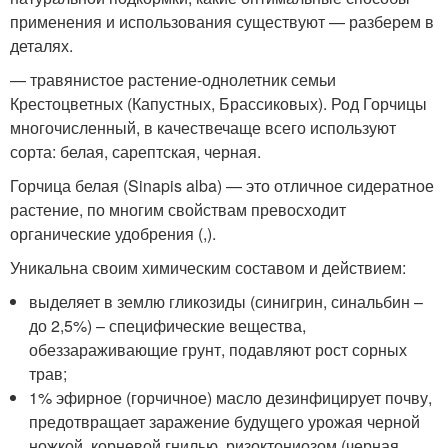
применения и использования существуют — разберем в
деталях.
— травянистое растение-однолетник семьи
Крестоцветных (Капустных, Брассиковых). Род Горчицы
многочисленный, в качествечаще всего используют
сорта: белая, сарептская, черная.
Горчица белая (Sinapis alba) — это отличное сидератное
растение, по многим свойствам превосходит
органические удобрения (,).
Уникальна своим химическим составом и действием:
выделяет в землю гликозиды (синигрин, синальбин –
до 2,5%) – специфические вещества,
обеззараживающие грунт, подавляют рост сорных
трав;
1% эфирное (горчичное) масло дезинфицирует почву,
предотвращает заражение будущего урожая черной
ножкой, корневой гнилью, ризоктониозом (черная