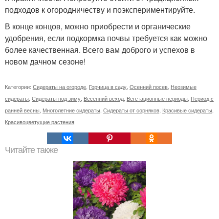
подходов к огородничеству и поэкспериментируйте.
В конце концов, можно приобрести и органические
удобрения, если подкормка почвы требуется как можно
более качественная. Всего вам доброго и успехов в
новом дачном сезоне!
Категории:
Сидераты на огороде
,
Горчица в саду
,
Осенний посев
,
Неозимые
сидераты
,
Сидераты под зиму
,
Весенний всход
,
Вегетационные периоды
,
Период с
ранней весны
,
Многолетние сидераты
,
Сидераты от сорняков
,
Красивые сидераты
,
Красивоцветущие растения
Читайте также