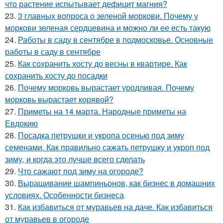
что растение испытывает дефицит магния?
23.
3 главных вопроса о зеленой моркови. Почему у
моркови зеленая сердцевина и можно ли ее есть такую
24.
Работы в саду в сентябре в подмосковье. Основные
работы в саду в сентябре
25.
Как сохранить хосту до весны в квартире. Как
сохранить хосту до посадки
26.
Почему морковь вырастает уродливая. Почему
морковь вырастает корявой?
27.
Приметы на 14 марта. Народные приметы на
Евдокию
28.
Посадка петрушки и укропа осенью под зиму
семенами. Как правильно сажать петрушку и укроп под
зиму, и когда это лучше всего сделать
29.
Что сажают под зиму на огороде?
30.
Выращивание шампиньонов, как бизнес в домашних
условиях. Особенности бизнеса
31.
Как избавиться от муравьев на даче. Как избавиться
от муравьев в огороде