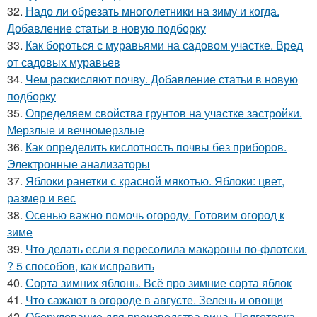
32.
Надо ли обрезать многолетники на зиму и когда.
Добавление статьи в новую подборку
33.
Как бороться с муравьями на садовом участке. Вред
от садовых муравьев
34.
Чем раскисляют почву. Добавление статьи в новую
подборку
35.
Определяем свойства грунтов на участке застройки.
Мерзлые и вечномерзлые
36.
Как определить кислотность почвы без приборов.
Электронные анализаторы
37.
Яблоки ранетки с красной мякотью. Яблоки: цвет,
размер и вес
38.
Осенью важно помочь огороду. Готовим огород к
зиме
39.
Что делать если я пересолила макароны по-флотски.
? 5 способов, как исправить
40.
Сорта зимних яблонь. Всё про зимние сорта яблок
41.
Что сажают в огороде в августе. Зелень и овощи
42.
Оборудование для производства вина. Подготовка