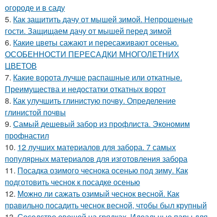
огороде и в саду
5.
Как защитить дачу от мышей зимой. Непрошеные
гости. Защищаем дачу от мышей перед зимой
6.
Какие цветы сажают и пересаживают осенью.
ОСОБЕННОСТИ ПЕРЕСАДКИ МНОГОЛЕТНИХ
ЦВЕТОВ
7.
Какие ворота лучше распашные или откатные.
Преимущества и недостатки откатных ворот
8.
Как улучшить глинистую почву. Определение
глинистой почвы
9.
Самый дешевый забор из профлиста. Экономим
профнастил
10.
12 лучших материалов для забора. 7 самых
популярных материалов для изготовления забора
11.
Посадка озимого чеснока осенью под зиму. Как
подготовить чеснок к посадке осенью
12.
Можно ли сажать озимый чеснок весной. Как
правильно посадить чеснок весной, чтобы был крупный
13.
Соседство овощей на грядках. Идеальные пары для