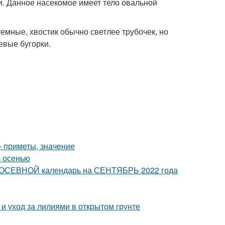
и. Данное насекомое имеет тело овальной
темные, хвостик обычно светлее трубочек, но
евые бугорки.
— приметы, значение
ь осенью
 ПОСЕВНОЙ календарь на СЕНТЯБРЬ 2022 года
 и уход за лилиями в открытом грунте