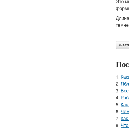
Это м
формы
Длина
темне
читат
Пос
1.
Как
2.
Ябл
3.
Все
4.
Раб
5.
Как
6.
Чем
7.
Как
8.
Что