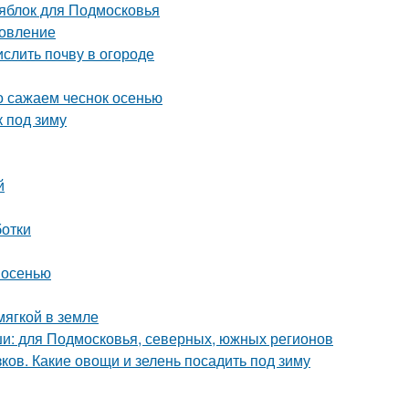
 яблок для Подмосковья
товление
ислить почву в огороде
но сажаем чеснок осенью
к под зиму
й
ботки
 осенью
мягкой в земле
и: для Подмосковья, северных, южных регионов
ков. Какие овощи и зелень посадить под зиму