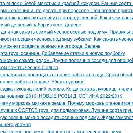
та яблок с белой мякотью и красной кожурой. Ранние сорта
рмы соления и что делать при пересоле. Пошаговое приго
м и как раскислить почву на огороде весной. Как и чем раск
мый дешевый забор из чего. Дерево
гда и как сажать озимый чеснок осенью под зиму. Правиль
нкости посадки чеснока под зиму зубками. Как сажать чесно
о можно посадить осенью на огороде. Зелень
рта груш осенние. Добавление статьи в новую подборку
о можно сажать рядом. Другие полезные соседи для овоще
чем сажать чеснок. Польза
к правильно проводить осенние работы в саду. Сроки обра
енние работы на даче. Уборка урожая
садка луковиц лилий осенью. Когда сажать луковицы лилии
зы новинки 2019. НОВЫЕ РОЗЫ Д. ОСТИНА 2022/2019
чему морковь мягкая в земле. Почему морковь становится 
 лучших СОРТОВ груш для подмосковья. Лучшие сорта груш
кую зелень можно посадить осенью под зиму. Ждём замороз
аннего урожая
ем зелень под зиму. Принцип посадки зелени под зиму