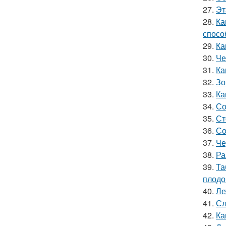
27.
Эт
28.
Ка
спосо
29.
Ка
30.
Че
31.
Ка
32.
Зо
33.
Ка
34.
Со
35.
Ст
36.
Со
37.
Че
38.
Ра
39.
Та
плодо
40.
Ле
41.
Сл
42.
Ка