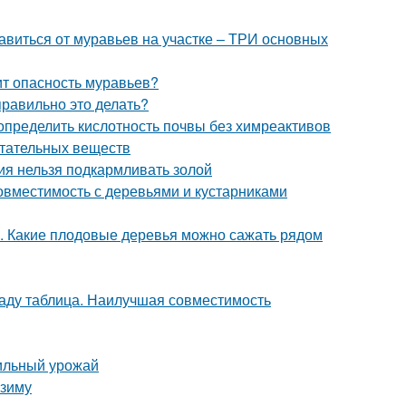
збавиться от муравьев на участке – ТРИ основных
оит опасность муравьев?
правильно это делать?
 определить кислотность почвы без химреактивов
итательных веществ
ния нельзя подкармливать золой
вместимость с деревьями и кустарниками
а. Какие плодовые деревья можно сажать рядом
саду таблица. Наилучшая совместимость
бильный урожай
 зиму