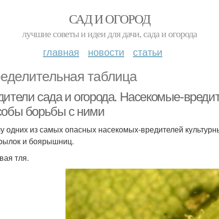
САД И ОГОРОД
лучшие советы и идеи для дачи, сада и огорода
главная
новости
статьи
еделительная таблица
дители сада и огорода. Насекомые-вредит
собы борьбы с ними
лу одних из самых опасных насекомых-вредителей культурн
рылок и боярышниц.
вая тля.