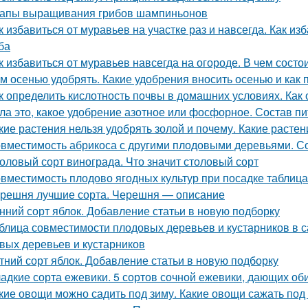
апы выращивания грибов шампиньонов
к избавиться от муравьев на участке раз и навсегда. Как и
ба
к избавиться от муравьев навсегда на огороде. В чем сост
м осенью удобрять. Какие удобрения вносить осенью и как 
к определить кислотность почвы в домашних условиях. Как
ла это, какое удобрение азотное или фосфорное. Состав п
кие растения нельзя удобрять золой и почему. Какие расте
вместимость абрикоса с другими плодовыми деревьями. Со
оловый сорт винограда. Что значит столовый сорт
вместимость плодово ягодных культур при посадке таблиц
решня лучшие сорта. Черешня — описание
нний сорт яблок. Добавление статьи в новую подборку
блица совместимости плодовых деревьев и кустарников в 
вых деревьев и кустарников
тний сорт яблок. Добавление статьи в новую подборку
адкие сорта ежевики. 5 сортов сочной ежевики, дающих о
кие овощи можно садить под зиму. Какие овощи сажать под