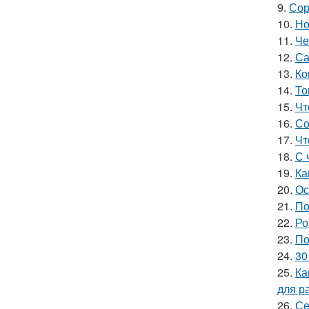
9.
Сор
10.
Но
11.
Че
12.
Са
13.
Ко
14.
То
15.
Чт
16.
Со
17.
Чт
18.
С 
19.
Ка
20.
Ос
21.
По
22.
Ро
23.
По
24.
30
25.
Ка
для р
26.
Се