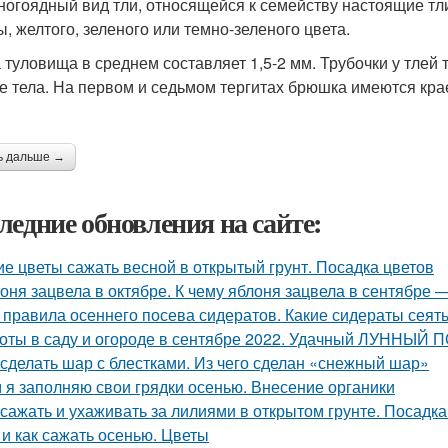
ногоядный вид тли, относящейся к семейству настоящие тл
, желтого, зеленого или темно-зеленого цвета.
 туловища в среднем составляет 1,5-2 мм. Трубочки у тлей 
е тела. На первом и седьмом тергитах брюшка имеются кра
ь дальше →
ледние обновления на сайте:
ие цветы сажать весной в открытый грунт. Посадка цветов
оня зацвела в октябре. К чему яблоня зацвела в сентябре 
 правила осеннего посева сидератов. Какие сидераты сеят
оты в саду и огороде в сентябре 2022. Удачный ЛУННЫЙ
 сделать шар с блестками. Из чего сделан «снежный шар»
 я заполняю свои грядки осенью. Внесение органики
 сажать и ухаживать за лилиями в открытом грунте. Посадка
 и как сажать осенью. Цветы