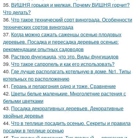
35.
ВИШНЯ горькая и мелкая. Почему ВИШНЯ горчит?
Что делать?
36.
Что такое технический сорт винограда. Особенности
технических сортов винограда
37.
Когда можно сажать саженцы осенью плодовых
деревьев. Посадка и пересадка деревьев осенью:
рекомендации опытных садоводов
38.
Раствор фунгицида, что это. Виды фунгицидов
39.
Что такое сапропель и как его использовать?
40.
Где лучше располагать котельную в доме. №1. Типы
котельных по расположению
41.
Герань и пеларгония одно и тоже. Сравнение
42.
Цветы белые маленькие. Многолетние растения с
белыми цветками
43.
Посадка декоративных деревьев. Декоративные
хвойные деревья
44.
Что в теплице посадить осенью. Секреты и правила
посадки в теплице осенью
45.
Тис ягодный описание. Тис ягодный — описание и