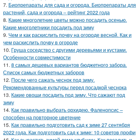
7.
Биопрепараты для сада и огорода. Биопрепараты для
растений, сада и огорода – рейтинг 2022 года
8.
Какие многолетние цветы можно посадить осенью.
Какие многолетники посадить под зиму
9.
Чем и как раскислить почву на огороде весной. Как и
чем раскислить почву в огороде
10.
Груша соседство с другими деревьями и кустами.
Особенности совместимости
11.
8 самых дешевых вариантов бюджетного забора.
Список самых бюджетных заборов
12.
После чего сажать чеснок под зиму.
Рекомендованные культуры перед посадкой чеснока
13.
Какие овощи посадить под зиму. Что сажают под
зиму
14.
Как правильно выбрать орхидею. Фаленопсис –
способен на повторное цветение
15.
Как правильно подготовить сад к зиме 27 сентября
2022 года. Как подготовить сад к зиме: 10 советов профи
16.
Как вырастить зимой дома клубнику. Как посадить и