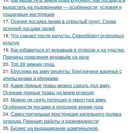
вырастить на подоконнике — особенности, условия и
пошаговые инструкции
17.
Осеняя посадка лилии в открытый грунт. Сроки
осенней посадки лилий
18.
Что сажают после капусты. Севооборот огородных
культур
19.
Как избавиться от муравьев в огороде и на участке.
Причины появления муравьёв на даче
20.
Топ 29 зимних груш.
21.
Брусника на зиму рецепты. Брусничное варенье с
апельсинами и яблоками
22.
Какие пряные травы можно сажать под зиму.
Осенние пряные травы на моем огороде
23.
Можно ли сеять петрушку и укроп под зиму.
Особенности посадки в холодное время года
24.
Самостоятельная конструкция капельного полива
огорода. Принцип работы и разновидности
25.
Бизнес на выращивании шампиньонов.